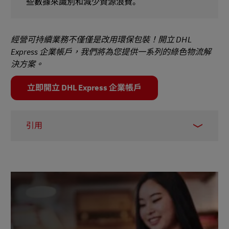
些數據來識別和減少資源浪費。
經營可持續業務不僅僅是改用環保包裝！開立 DHL
Express 企業帳戶，我們將為您提供一系列的綠色物流解
決方案。
立即開立 DHL Express 企業帳戶
引用
1 –
PR Newswire, 2023
2 –
UN, 2024
3 –
SwitfPak, 2023
4 –
Smithers, 2024
5 –
Industrial Polythene, 2024