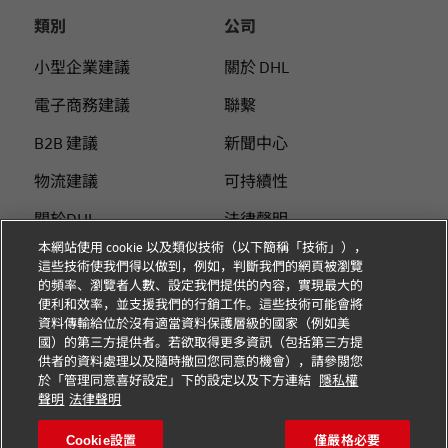
類別
公司
小型企業建議
關於 DHL
電子商務建議
聯繫
B2B 建議
新聞中心
物流建議
可持續性
關於DHL
法律聲明
本網站使用 cookie 以及類似技術（以下簡稱「技術」），
使用DHL付運
使用條款
這些技術使我們得以做到，例如，判斷我們的網頁被瀏覽
的頻率、瀏覽者人數、設定我們提供的內容，實現最大的
個人付運指南
隱私
便利和效率，並支援我們的行銷工作。這些技術可能會將
資料傳輸給位於沒有適當資料保護層級的國家（例如美
Cookie 设置
國）的第三方提供者。若欲取得更多資訊（包括第三方提
供者的資料處理以及隨時撤回您同意的機會），請參閱您
於「管理同意喜好設定」下的設定以及下方連結
隱私權
關注我們
聲明
法律聲明
Cookie設置
僅嚴格必要