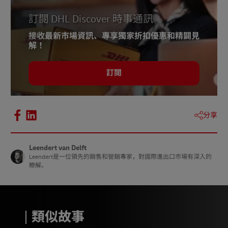
6 –
Saltwater Brewery
訂閱 DHL Discover 時事通訊
7 –
Notpla
接收最新市場資訊、專享獨家折扣優惠和精闢見
8 –
Green Match, 2024
解！
9 – AlphaCommerce, 2023
訂閱
10 –
Packaging Europe, 2024
分享
Leendert van Delft
Leendert是一位領先的銷售和營銷專家，對國際進出口市場有深入的
瞭解。
類似故事