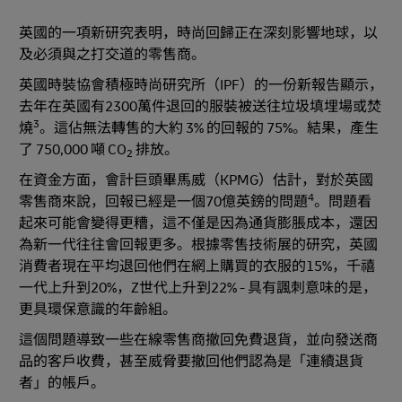
英國的一項新研究表明，時尚回歸正在深刻影響地球，以
及必須與之打交道的零售商。
英國時裝協會積極時尚研究所（IPF）的一份新報告顯示，
去年在英國有2300萬件退回的服裝被送往垃圾填埋場或焚
3
燒
。這佔無法轉售的大約 3% 的回報的 75%。結果，產生
了 750,000 噸 CO
排放。
2
在資金方面，會計巨頭畢馬威（KPMG）估計，對於英國
4
零售商來說，回報已經是一個70億英鎊的問題
。問題看
起來可能會變得更糟，這不僅是因為通貨膨脹成本，還因
為新一代往往會回報更多。根據零售技術展的研究，英國
消費者現在平均退回他們在網上購買的衣服的15%，千禧
一代上升到20%，Z世代上升到22% - 具有諷刺意味的是，
更具環保意識的年齡組。
這個問題導致一些在線零售商撤回免費退貨，並向發送商
品的客戶收費，甚至威脅要撤回他們認為是「連續退貨
者」的帳戶。