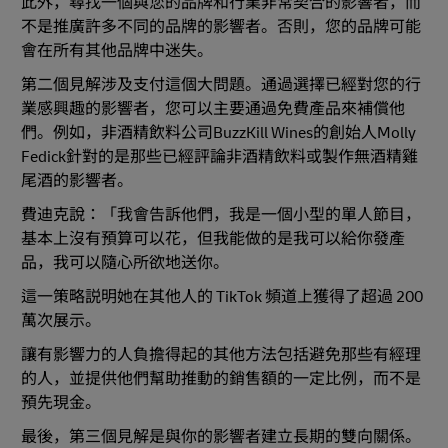
此外，尋找一個與您的品牌和行業非常契合的影響者，而
不是推廣許多不同的品牌的影響者。否則，您的品牌可能
會在所有其他品牌中迷失。
第二個見解涉及支付這個大問題。通過選擇已經對您的行
業感興趣的影響者，您可以主要通過免費產品來補償他
們。例如，非酒精飲料公司BuzzKill Wines的創始人Molly
Fedick針對的是那些已經評論非酒精飲料或製作無酒精雞
尾酒的影響者。
費迪克說：「我會告訴他們，我是一個小型的單人節目，
基本上沒有預算可以花，但我能做的是我可以給你發產
品，我可以隨心所欲地送你。
這一策略説明她在其他人的 TikTok 頻道上獲得了超過 200
萬次展示。
讓有影響力的人負擔得起的其他方法包括避免那些有經理
的人，並提供他們幫助推動的銷售額的一定比例，而不是
預先現金。
最後，第三個見解是與你的影響者建立長期的雙向關係。