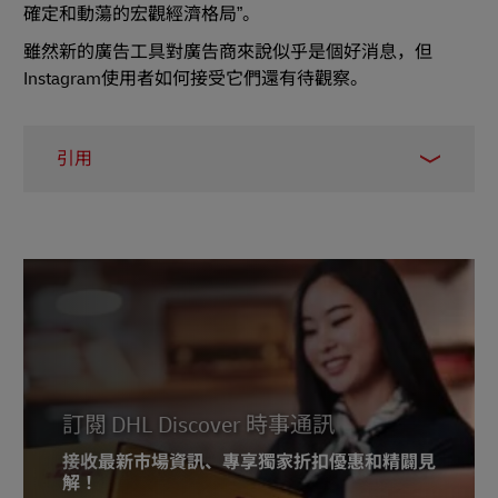
確定和動蕩的宏觀經濟格局”。
雖然新的廣告工具對廣告商來說似乎是個好消息，但
Instagram使用者如何接受它們還有待觀察。
引用
1
商業內幕
2
電子商務新聞
3
零售公報
4
互聯網零售
5 收費零售
6
Thuiswinkel.org
訂閱 DHL Discover 時事通訊
7
技術緊縮
接收最新市場資訊、專享獨家折扣優惠和精闢見
解！