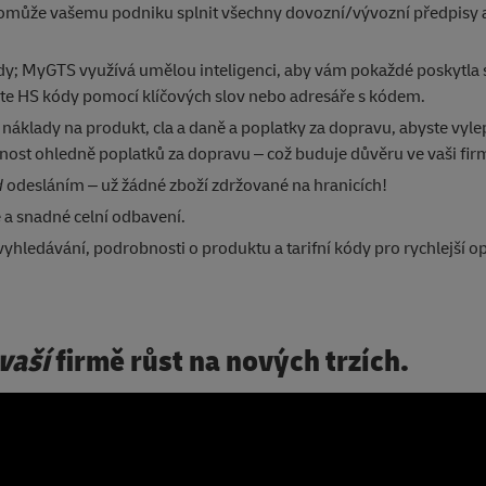
 pomůže vašemu podniku splnit všechny dovozní/vývozní předpisy a
dy; MyGTS využívá umělou inteligenci, aby vám pokaždé poskytla
edejte HS kódy pomocí klíčových slov nebo adresáře s kódem.
 náklady na produkt, cla a daně a poplatky za dopravu, abyste vylep
nost ohledně poplatků za dopravu – což buduje důvěru ve vaši fi
d
odesláním – už žádné zboží zdržované na hranicích!
 a snadné celní odbavení.
vyhledávání, podrobnosti o produktu a tarifní kódy pro rychlejší 
vaší
firmě růst na nových trzích.