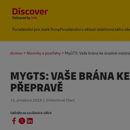
Content and Navigation
Poradenství pro malé firmy
Poradenství v oblasti elektronického o
Přeprava s DHL
domov
Novinky a postřehy
MyGTS: Vaše brána ke snadné meziná
MYGTS: VAŠE BRÁNA K
PŘEPRAVĚ
15. prosince 2023
2minutové čtení
Sdílejte na sociálních sítích