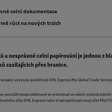
ávné celní dokumentace
mě růst na nových trzích
á a nesprávné celní papírování je jednou z h
ů zasílajících přes hranice.
ransakcí vyvinula společnost DHL Express My Global Trade Services
rá vám pomůže bezproblémově se orientovat ve všech mezinárodních
chodního účtu DHL Express nebo si zaregistrovat nový účet MyGTS 