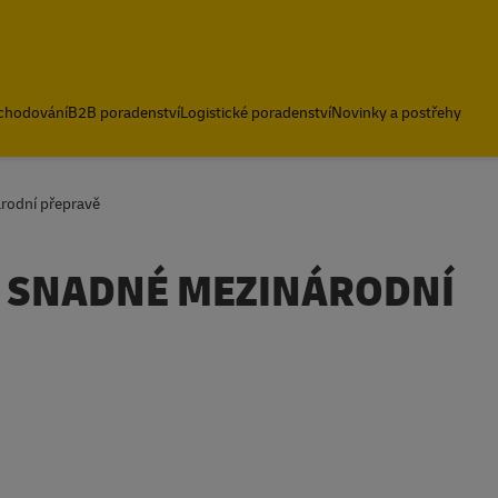
bchodování
B2B poradenství
Logistické poradenství
Novinky a postřehy
rodní přepravě
E SNADNÉ MEZINÁRODNÍ