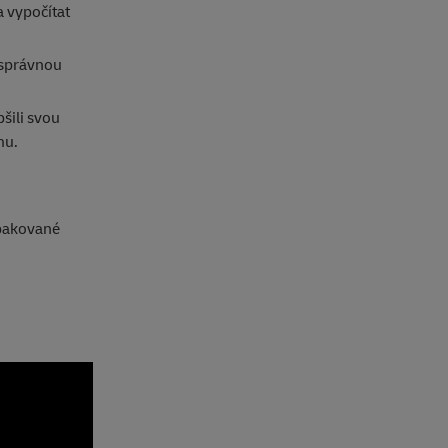
 vypočítat
 správnou
šili svou
rmu.
opakované