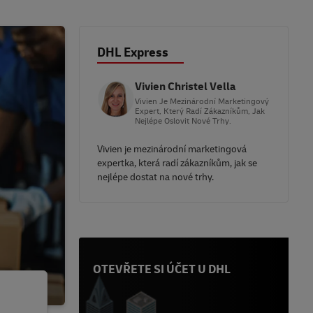
DHL Express
Vivien Christel Vella
Vivien Je Mezinárodní Marketingový
Expert, Který Radí Zákazníkům, Jak
Nejlépe Oslovit Nové Trhy.
Vivien je mezinárodní marketingová
expertka, která radí zákazníkům, jak se
nejlépe dostat na nové trhy.
OTEVŘETE SI ÚČET U DHL