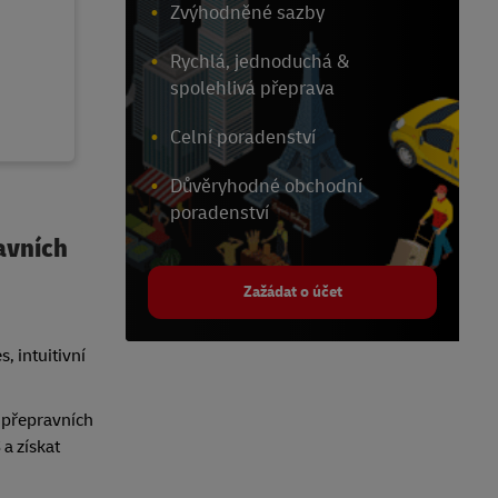
Zvýhodněné sazby
Rychlá, jednoduchá &
spolehlivá přeprava
Celní poradenství
Důvěryhodné obchodní
poradenství
lavních
Zažádat o účet
, intuitivní
 přepravních
a získat