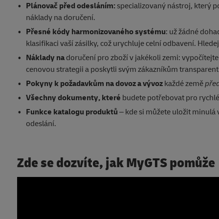
Plánovač před odesláním:
specializovaný nástroj, který
náklady na doručení.
Přesné kódy harmonizovaného systému
: už žádné doha
klasifikaci vaší zásilky, což urychluje celní odbavení. Hl
Náklady na
doručení pro zboží v jakékoli zemi: vypočítejte
cenovou strategii a poskytli svým zákazníkům transparent
Pokyny k požadavkům na
dovoz a vývoz
každé země
pře
Všechny dokumenty, které
budete potřebovat pro rychlé
Funkce katalogu produktů
– kde si můžete uložit minulá 
odeslání.
Zde se dozvíte, jak MyGTS pomůže