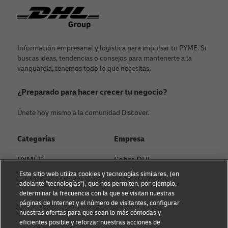
Pie de página
Información empresarial y logística para impulsar tu PYME. Si
buscas ideas, tendencias o consejos para mantenerte a la
vanguardia, tenemos todo lo que necesitas.
¿Preparado para hacer crecer tu negocio?
Únete hoy mismo a la comunidad Discover.
Categorías
Empresa
PYMES
Sobre DHL
Este sitio web utiliza cookies y tecnologías similares, (en
Asesoramiento en e-
Contacto
adelante "tecnologías"), que nos permiten, por ejemplo,
commerce
determinar la frecuencia con la que se visitan nuestras
Sostenibilidad
páginas de Internet y el número de visitantes, configurar
Asesoramiento B2B
nuestras ofertas para que sean lo más cómodas y
Aviso Legal
eficientes posible y reforzar nuestras acciones de