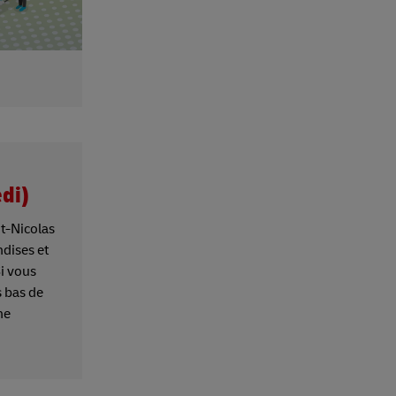
edi)
t-Nicolas
ndises et
Si vous
s bas de
ne