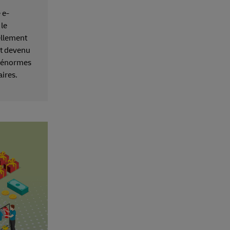
 e-
le
ellement
st devenu
d’énormes
ires.