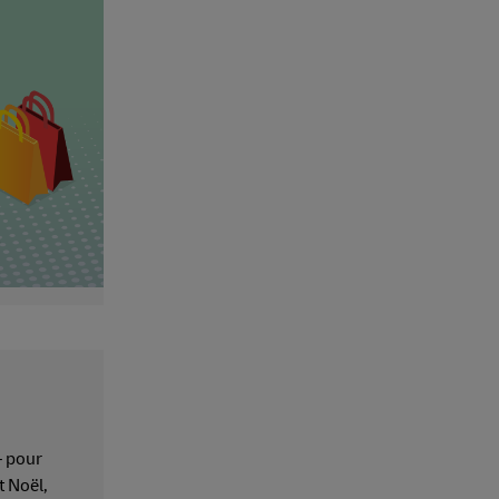
– pour
t Noël,