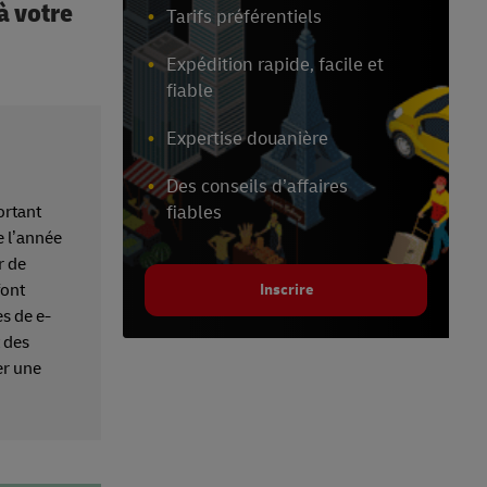
à votre
Tarifs préférentiels
Expédition rapide, facile et
fiable
Expertise douanière
Des conseils d’affaires
ortant
fiables
de l’année
r de
font
Inscrire
es de e-
 des
er une