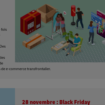
 fois
e
 Des
 des
de
s de e-commerce transfrontalier.
28 novembre : Black Friday