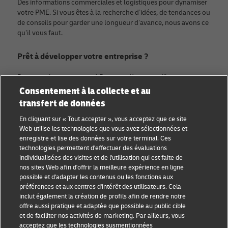
Des informations commerciales et logistiques pour dynamiser
votre PME. Si vous êtes à la recherche d’idées, de tendances ou
de conseils pour garder une longueur d’avance, nous avons ce
qu’il vous faut.
Prêt à développer votre entreprise ?
Rejoignez la communauté Discover dès aujourd’hui.
Consentement à la collecte et au
transfert de données
Catégories
Compagnie
En cliquant sur « Tout accepter », vous acceptez que ce site
Conseils aux petites
À propos de DHL
Web utilise les technologies que vous avez sélectionnées et
entreprises
enregistre et lise des données sur votre terminal. Ces
Contact
technologies permettent d'effectuer des évaluations
Conseil e-commerce
individualisées des visites et de l'utilisation qui est faite de
Centre de presse
nos sites Web afin d'offrir la meilleure expérience en ligne
Conseil B2B
possible et d'adapter les contenus ou les fonctions aux
Durabilité
préférences et aux centres d'intérêt des utilisateurs. Cela
Conseil logistique
inclut également la création de profils afin de rendre notre
Mentions légales
offre aussi pratique et adaptée que possible au public cible
Actualités et
et de faciliter nos activités de marketing. Par ailleurs, vous
Conditions d’utilisation
perspectives
acceptez que les technologies susmentionnées