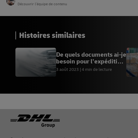
Découvrir l’équipe de contenu
Histoires similaires
De quels documents ai-je
besoin pour l’expédition
internationale ?
3 août 2023
4 min de lecture
Footer