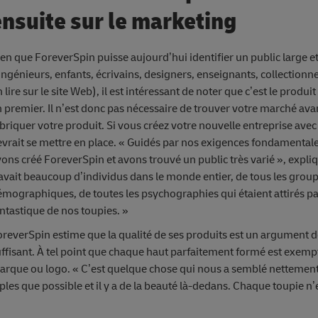
ensuite sur le marketing
en que ForeverSpin puisse aujourd’hui identifier un public large et
Ingénieurs, enfants, écrivains, designers, enseignants, collectionne
 lire sur le site Web), il est intéressant de noter que c’est le produit
 premier. Il n’est donc pas nécessaire de trouver votre marché ava
briquer votre produit. Si vous créez votre nouvelle entreprise avec
vrait se mettre en place. « Guidés par nos exigences fondamental
ons créé ForeverSpin et avons trouvé un public très varié », expliqu
avait beaucoup d’individus dans le monde entier, de tous les grou
mographiques, de toutes les psychographies qui étaient attirés par
ntastique de nos toupies. »
reverSpin estime que la qualité de ses produits est un argument d
ffisant. À tel point que chaque haut parfaitement formé est exemp
arque ou logo. « C’est quelque chose qui nous a semblé nettement
mples que possible et il y a de la beauté là-dedans. Chaque toupie n’