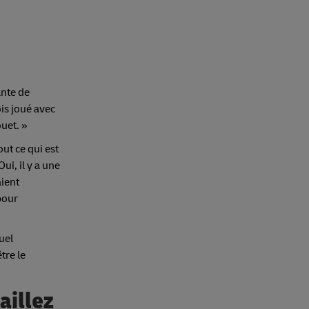
ante de
ois joué avec
uet. »
out ce qui est
ui, il y a une
aient
pour
uel
tre le
aillez