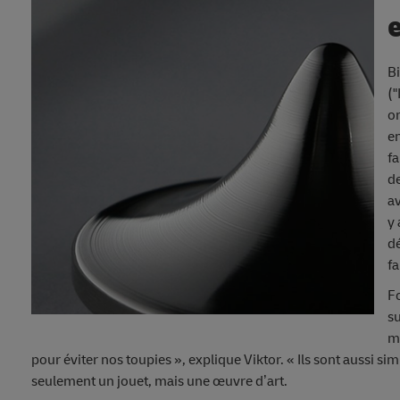
Bi
("
on
en
fa
de
av
y 
dé
fa
Fo
su
m
pour éviter nos toupies », explique Viktor. « Ils sont aussi si
seulement un jouet, mais une œuvre d’art.