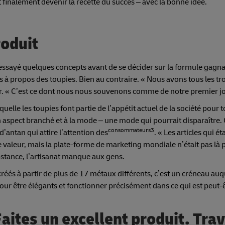
finalement devenir la recette du succès – avec la bonne idée.
roduit
 essayé quelques concepts avant de se décider sur la formule gagn
s à propos des toupies. Bien au contraire. « Nous avons tous les tr
or. « C’est ce dont nous nous souvenons comme de notre premier jo
elle les toupies font partie de l’appétit actuel de la société pour t
un aspect branché et à la mode – une mode qui pourrait disparaître. O
consommateurs3
d’antan qui attire l’attention des
. « Les articles qui ét
e valeur, mais la plate-forme de marketing mondiale n’était pas là 
stance, l’artisanat manque aux gens.
s à partir de plus de 17 métaux différents, c’est un créneau auq
our être élégants et fonctionner précisément dans ce qui est peut-ê
aites un excellent produit. Trav