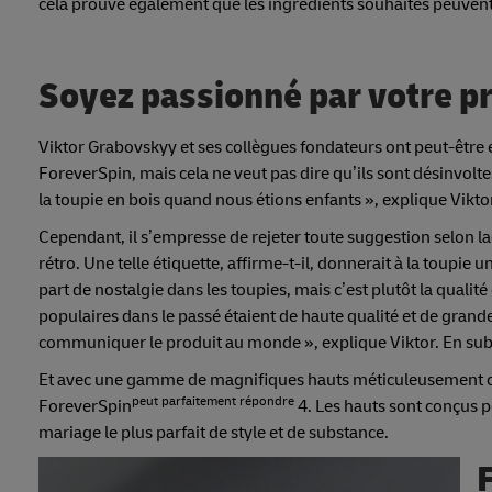
cela prouve également que les ingrédients souhaités peuvent 
Soyez passionné par votre p
Viktor Grabovskyy et ses collègues fondateurs ont peut-être
ForeverSpin, mais cela ne veut pas dire qu’ils sont désinvolte
la toupie en bois quand nous étions enfants », explique Vikt
Cependant, il s’empresse de rejeter toute suggestion selon laqu
rétro. Une telle étiquette, affirme-t-il, donnerait à la toupie 
part de nostalgie dans les toupies, mais c’est plutôt la qualité 
populaires dans le passé étaient de haute qualité et de grand
communiquer le produit au monde », explique Viktor. En sub
Et avec une gamme de magnifiques hauts méticuleusement créé
peut parfaitement répondre
ForeverSpin
4. Les hauts sont conçus p
mariage le plus parfait de style et de substance.
F