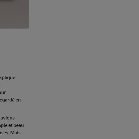
explique
our
regardé en
s avions
mple et beau
ases. Mais