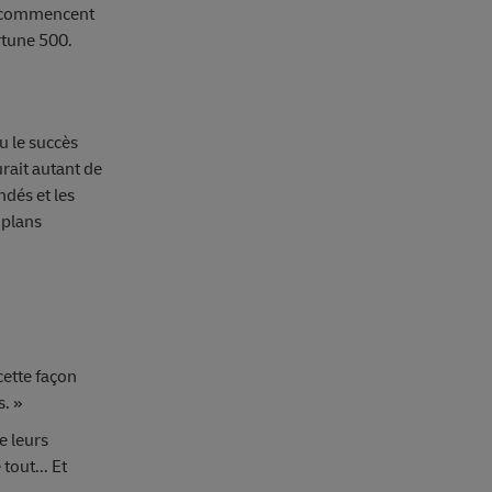
es commencent
rtune 500.
u le succès
urait autant de
dés et les
 plans
cette façon
s. »
e leurs
 tout... Et