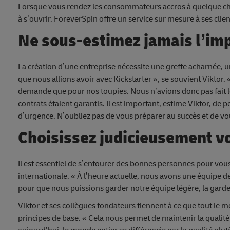
Lorsque vous rendez les consommateurs accros à quelque cho
à s’ouvrir. ForeverSpin offre un service sur mesure à ses cli
Ne sous-estimez jamais l’imp
La création d’une entreprise nécessite une greffe acharnée, un
que nous allions avoir avec Kickstarter », se souvient Viktor. 
demande que pour nos toupies. Nous n’avions donc pas fait le
contrats étaient garantis. Il est important, estime Viktor, de 
d’urgence. N’oubliez pas de vous préparer au succès et de vou
Choisissez judicieusement v
Il est essentiel de s’entourer des bonnes personnes pour vous
internationale. « À l’heure actuelle, nous avons une équipe de
pour que nous puissions garder notre équipe légère, la garder
Viktor et ses collègues fondateurs tiennent à ce que tout le 
principes de base. « Cela nous permet de maintenir la qualité 