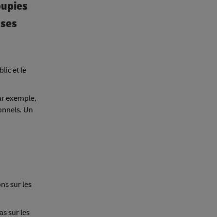
oupies
 ses
lic et le
ar exemple,
ionnels. Un
ns sur les
as sur les