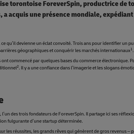
se torontoise ForeverSpin, productrice de t
, a acquis une présence mondiale, expédiant
’à ce qu’il devienne un éclat convoité. Trois ans pour identifier un pub
1
es barrières géographiques et conquérir les marchés internationaux
.
Ils ont commencé par quelques bases du commerce électronique. P
2
ditionnel
. Il y a une confiance dans l’imagerie et les slogans émot
e
’un des trois fondateurs de ForeverSpin. Il partage ici ses réflexio
ension fulgurante d’une startup déterminée.
ur les réussites, les grands rêves qui génèrent de gros revenus – p