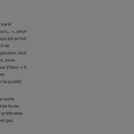
 varié
urs... », peut-
 qui est arrivé
nt de
 passion, tout
es, nous
e Viktor. « Il
pes
 la qualité
e vente
t de toute
 préférable
est pas