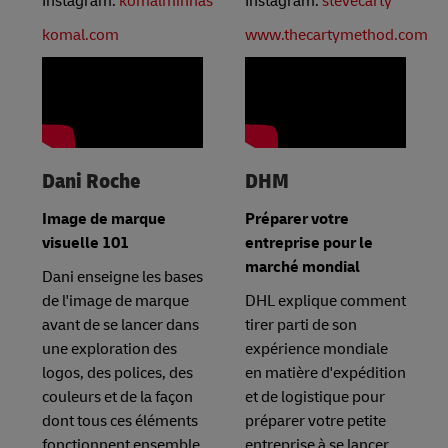
Instagram:
komalminhas
Instagram:
stevecarty
komal.com
www.thecartymethod.com
Dani Roche
DHM
Image de marque
Préparer votre
visuelle 101
entreprise pour le
marché mondial
Dani enseigne les bases
de l'image de marque
DHL explique comment
avant de se lancer dans
tirer parti de son
une exploration des
expérience mondiale
logos, des polices, des
en matière d'expédition
couleurs et de la façon
et de logistique pour
dont tous ces éléments
préparer votre petite
fonctionnent ensemble
entreprise à se lancer