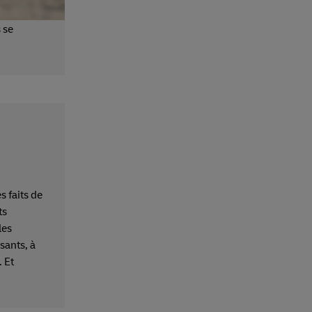
 se
 faits de
ts
les
sants, à
 Et