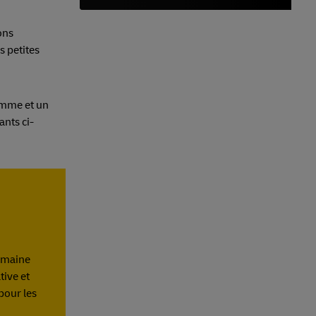
ons
s petites
ramme et un
ants ci-
domaine
tive et
 pour les