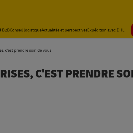
l B2B
Conseil logistique
Actualités et perspectives
Expédition avec DHL
es, c'est prendre soin de vous
RISES, C'EST PRENDRE SO