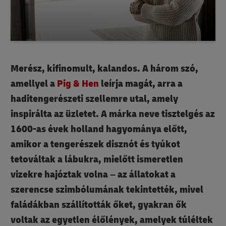
Merész, kifinomult, kalandos. A három szó,
amellyel a
Pig & Hen
leírja magát, arra a
haditengerészeti szellemre utal, amely
inspirálta az üzletet. A márka neve tisztelgés az
1600-as évek holland hagyománya előtt,
amikor a tengerészek disznót és tyúkot
tetováltak a lábukra, mielőtt ismeretlen
vizekre hajóztak volna – az állatokat a
szerencse szimbólumának tekintették, mivel
faládákban szállították őket, gyakran ők
voltak az egyetlen élőlények, amelyek túléltek