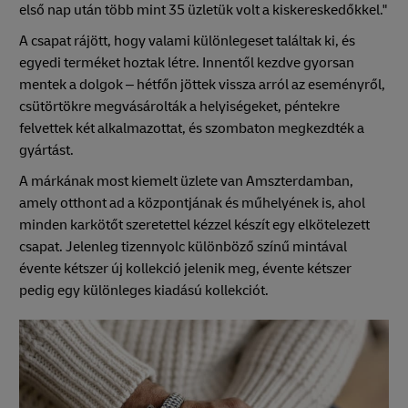
első nap után több mint 35 üzletük volt a kiskereskedőkkel."
A csapat rájött, hogy valami különlegeset találtak ki, és
egyedi terméket hoztak létre. Innentől kezdve gyorsan
mentek a dolgok – hétfőn jöttek vissza arról az eseményről,
csütörtökre megvásárolták a helyiségeket, péntekre
felvettek két alkalmazottat, és szombaton megkezdték a
gyártást.
A márkának most kiemelt üzlete van Amszterdamban,
amely otthont ad a központjának és műhelyének is, ahol
minden karkötőt szeretettel kézzel készít egy elkötelezett
csapat. Jelenleg tizennyolc különböző színű mintával
évente kétszer új kollekció jelenik meg, évente kétszer
pedig egy különleges kiadású kollekciót.