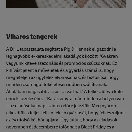
Viharos tengerek
A DHL tapasztalata segített a Pig & Hennek eligazodni a
legnagyobb e-kereskedelmi akadályok között. "Gyakran
vagyunk kitéve szezonális és promóciós csúcsoknak. Ez
kihívást jelent a műveletek és a gyártás számára, hogy
megfeleljen az ügyfelek elvárásainak, és biztosítsa, hogy
minden csomagot tökéletesen időben szállítsanak.
Általában magasabb a csúcs a vártnál." A felkészülés a kulcs
ennek kezeléséhez; "Karácsonyra már minden a helyén van
– az eladásokat napi szinten előre jeleztük. Még nyáron
elkezdtük a teljes téli kollekció gyártását, hogy felkészüljünk
az év utolsó két hónapjára. Úgy látjuk, hogy az eladások
novemberről decemberre tolódnak a Black Friday és a