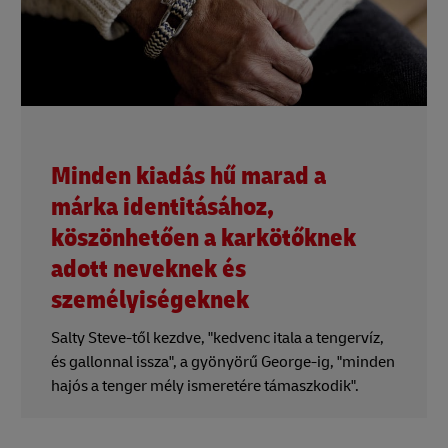
Minden kiadás hű marad a
márka identitásához,
köszönhetően a karkötőknek
adott neveknek és
személyiségeknek
Salty Steve-től kezdve, "kedvenc itala a tengervíz,
és gallonnal issza", a gyönyörű George-ig, "minden
hajós a tenger mély ismeretére támaszkodik".