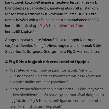
karkötőnek közel kell lennie a meglévő terveinkhez - a D
bilincshez és a varráshoz -, amely az első volt a listánkon.
Másodszor, a színeknek tükrözniük kellett a DHL-t. Ezzel
nem a bevétel volt a célunk, hanem a márkaismertség." A
karkötők kizárólag
a Pig & Hen online áruházán
keresztül kaphatók.
Ahogy a márka sikere folytatódik, a rajongók izgatottan
várják a következő kiegészítést, hogy csatlakozzanak Salty
Steve-hez és Gorgeous George-hoz a Pig &;Hen családba.
A Pig & Hen legjobb e-kereskedelmi tippjei:
"A stratégiánk az, hogy összpontosítsunk. Néhány
kulcsfontosságú piacra összpontosítunk, és tökéletesen
akarjuk csinálni ezeken a piacokon."
"Légy szenvedélyes abban, amit eladsz. 11 éve vagyok az
e-kereskedelemben, és hat vagy hét márkával dolgoztam
együtt, de a Pig & Hen az, amit igazán szeretek – mind a
termék, mind az, amit képvisel."