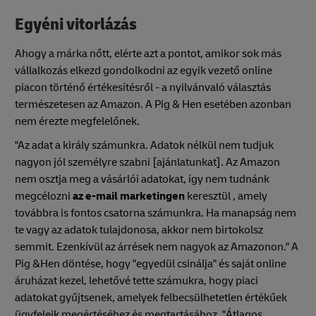
Egyéni vitorlázás
Ahogy a márka nőtt, elérte azt a pontot, amikor sok más
vállalkozás elkezd gondolkodni az egyik vezető online
piacon történő értékesítésről - a nyilvánvaló választás
természetesen az Amazon. A Pig & Hen esetében azonban
nem érezte megfelelőnek.
"Az adat a király számunkra. Adatok nélkül nem tudjuk
nagyon jól személyre szabni [ajánlatunkat]. Az Amazon
nem osztja meg a vásárlói adatokat, így nem tudnánk
megcélozni
az e-mail marketingen
keresztül , amely
továbbra is fontos csatorna számunkra. Ha manapság nem
te vagy az adatok tulajdonosa, akkor nem birtokolsz
semmit. Ezenkívül az árrések nem nagyok az Amazonon." A
Pig &Hen döntése, hogy "egyedül csinálja" és saját online
áruházat kezel, lehetővé tette számukra, hogy piaci
adatokat gyűjtsenek, amelyek felbecsülhetetlen értékűek
ügyfeleik megértéséhez és megtartásához. "Átlagos