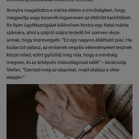
Annyira magabiztos a márka ebben a minőségben, hogy
megjavítja vagy kicseréli ingyenesen az eltörött karkötőket.
Az ilyen ügyfélszolgálat különösen fontos egy fiatal márka
számára, ahol a szájról szájra terjedő hír szerves része
annak, hogy észrevegyék. "Ez egy nagyon átlátható piac. Ha
kudarcot vallasz, az emberek negatív véleményeket tesznek
közzé rólad, ezért győződj meg róla, hogy a minőség
megvan, és az árképzés másodlagossá válik" – tanácsolja
Stefan. "Szerezd meg az alapokat, majd skálázz a siker
alapján."