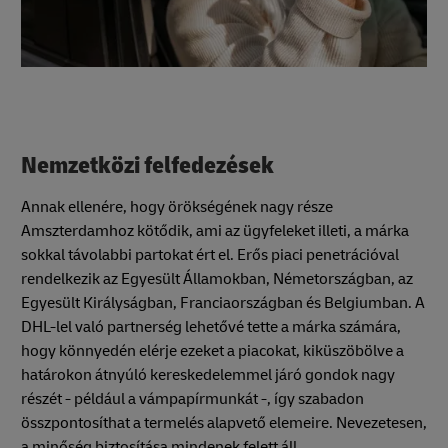
Nemzetközi felfedezések
Annak ellenére, hogy örökségének nagy része
Amszterdamhoz kötődik, ami az ügyfeleket illeti, a márka
sokkal távolabbi partokat ért el. Erős piaci penetrációval
rendelkezik az Egyesült Államokban, Németországban, az
Egyesült Királyságban, Franciaországban és Belgiumban. A
DHL-lel való partnerség lehetővé tette a márka számára,
hogy könnyedén elérje ezeket a piacokat, kiküszöbölve a
határokon átnyúló kereskedelemmel járó gondok nagy
részét - például a vámpapírmunkát -, így szabadon
összpontosíthat a termelés alapvető elemeire. Nevezetesen,
a minőség biztosítása mindenek felett áll.