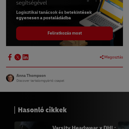
segítségével
Logisztikai tanácsok és betekintések
egyenesen a postaládádba
Feliratkozás most
Megosztás
Anna Thompson
Discover tartalomgyártó csapat
Hasonló cikkek
Varsity Headwear x DHL: