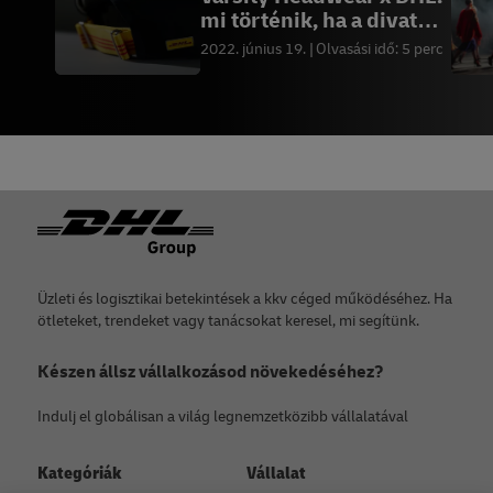
mi történik, ha a divat
lelassul?
2022. június 19.
Olvasási idő: 5 perc
Lábléc
Üzleti és logisztikai betekintések a kkv céged működéséhez. Ha
ötleteket, trendeket vagy tanácsokat keresel, mi segítünk.
Készen állsz vállalkozásod növekedéséhez?
Indulj el globálisan a világ legnemzetközibb vállalatával
Kategóriák
Vállalat