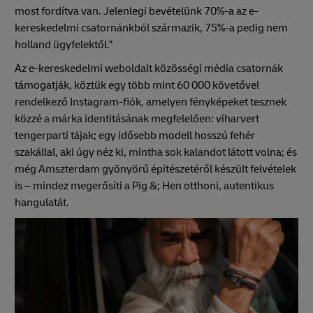
most fordítva van. Jelenlegi bevételünk 70%-a az e-
kereskedelmi csatornánkból származik, 75%-a pedig nem
holland ügyfelektől."
Az e-kereskedelmi weboldalt közösségi média csatornák
támogatják, köztük egy több mint 60 000 követővel
rendelkező Instagram-fiók, amelyen fényképeket tesznek
közzé a márka identitásának megfelelően: viharvert
tengerparti tájak; egy idősebb modell hosszú fehér
szakállal, aki úgy néz ki, mintha sok kalandot látott volna; és
még Amszterdam gyönyörű építészetéről készült felvételek
is – mindez megerősíti a Pig &; Hen otthoni, autentikus
hangulatát.