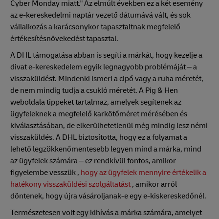
Cyber Monday miatt." Az elmúlt években ez a két esemény
az e-kereskedelmi naptár vezető dátumává vált, és sok
vállalkozás a karácsonykor tapasztaltnak megfelelő
értékesítésnövekedést tapasztal.
A DHL támogatása abban is segíti a márkát, hogy kezelje a
divat e-kereskedelem egyik legnagyobb problémáját – a
visszaküldést. Mindenki ismeri a cipő vagy a ruha méretét,
de nem mindig tudja a csukló méretét. A Pig & Hen
weboldala tippeket tartalmaz, amelyek segítenek az
ügyfeleknek a megfelelő karkötőméret mérésében és
kiválasztásában, de elkerülhetetlenül még mindig lesz némi
visszaküldés. A DHL biztosította, hogy ez a folyamat a
lehető legzökkenőmentesebb legyen mind a márka, mind
az ügyfelek számára – ez rendkívül fontos, amikor
figyelembe vesszük ,
hogy az ügyfelek mennyire értékelik a
hatékony visszaküldési szolgáltatást
, amikor arról
döntenek, hogy újra vásároljanak-e egy e-kiskereskedőnél.
Természetesen volt egy kihívás a márka számára, amelyet