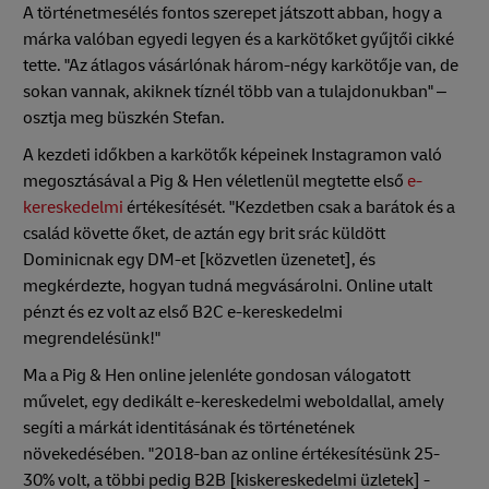
A történetmesélés fontos szerepet játszott abban, hogy a
márka valóban egyedi legyen és a karkötőket gyűjtői cikké
tette. "Az átlagos vásárlónak három-négy karkötője van, de
sokan vannak, akiknek tíznél több van a tulajdonukban" –
osztja meg büszkén Stefan.
A kezdeti időkben a karkötők képeinek Instagramon való
megosztásával a Pig & Hen véletlenül megtette első
e-
kereskedelmi
értékesítését. "Kezdetben csak a barátok és a
család követte őket, de aztán egy brit srác küldött
Dominicnak egy DM-et [közvetlen üzenetet], és
megkérdezte, hogyan tudná megvásárolni. Online utalt
pénzt és ez volt az első B2C e-kereskedelmi
megrendelésünk!"
Ma a Pig & Hen online jelenléte gondosan válogatott
művelet, egy dedikált e-kereskedelmi weboldallal, amely
segíti a márkát identitásának és történetének
növekedésében. "2018-ban az online értékesítésünk 25-
30% volt, a többi pedig B2B [kiskereskedelmi üzletek] -