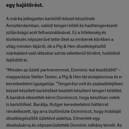
egy hajótörést.
A márka jellegzetes karkötői kézzel készülnek
Amszterdamban, valódi tengeri kötél és haditengerészeti
szilárdságú acél felhasználásával. Ez a hitelesség és
kivitelezés népszerűvé tette őket az emberek körében a
világ minden tájáról, de a Pig & Hen divatkiegészítő
márkaként való létezése szinte véletlenül történt, hobbiból
fejlődött ki.
"Minden az üzleti partneremmel, Dominic-kal kezdődött" –
magyarázza Stefan Textor, a Pig & Hen társtulajdonosa és e-
kereskedelmi igazgatója. "Tengerész volt és szabadidejében
kézzel készített karkötőket kezdett készíteni tengeri kötéllel.
A barátok elkezdték kérni Dominicot, hogy készítsen nekik
is karkötőket. Barátja, Rutger kereskedelmi háttérrel
rendelkezett, így arra ösztönözte Dominicot, hogy hobbiját
divatkiegészítők üzletévé alakítsa. Elmentek egy
divatvásárra,és népszerűsítették Dominic néhány tervét. Az