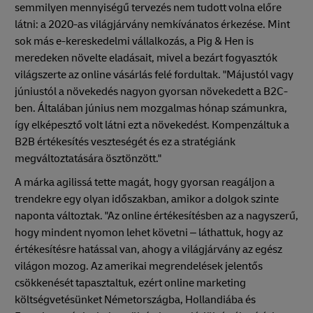
semmilyen mennyiségű tervezés nem tudott volna előre
látni: a 2020-as világjárvány nemkívánatos érkezése. Mint
sok más e-kereskedelmi vállalkozás, a Pig & Hen is
meredeken növelte eladásait, mivel a bezárt fogyasztók
világszerte az online vásárlás felé fordultak. "Májustól vagy
júniustól a növekedés nagyon gyorsan növekedett a B2C-
ben. Általában június nem mozgalmas hónap számunkra,
így elképesztő volt látni ezt a növekedést. Kompenzáltuk a
B2B értékesítés veszteségét és ez a stratégiánk
megváltoztatására ösztönzött."
A márka agilissá tette magát, hogy gyorsan reagáljon a
trendekre egy olyan időszakban, amikor a dolgok szinte
naponta változtak. "Az online értékesítésben az a nagyszerű,
hogy mindent nyomon lehet követni – láthattuk, hogy az
értékesítésre hatással van, ahogy a világjárvány az egész
világon mozog. Az amerikai megrendelések jelentős
csökkenését tapasztaltuk, ezért online marketing
költségvetésünket Németországba, Hollandiába és