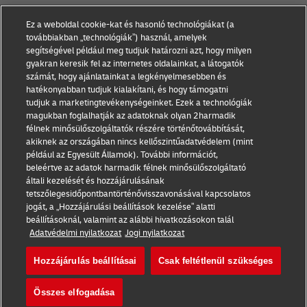
Kisvállalati tanácsadás
Rólunk
Ez a weboldal cookie-kat és hasonló technológiákat (a
Kapcsolat
továbbiakban „technológiák”) használ, amelyek
E-kereskedelmi
segítségével például meg tudjuk határozni azt, hogy milyen
tanácsadás
Sajtóközlemények
gyakran keresik fel az internetes oldalainkat, a látogatók
számát, hogy ajánlatainkat a legkényelmesebben és
B2B tanácsadás
Fenntarthatóság
hatékonyabban tudjuk kialakítani, és hogy támogatni
tudjuk a marketingtevékenységeinket. Ezek a technológiák
Logisztikai tanácsadás
Jogi nyilatkozat
magukban foglalhatják az adatoknak olyan 2harmadik
félnek minősülőszolgáltatók részére történőtovábbítását,
Hírek és betekintések
Használat feltételek
akiknek az országában nincs kellőszintűadatvédelem (mint
például az Egyesült Államok). További információt,
Szállítás DHL-lel
Adatvédelmi nyilatkozat
beleértve az adatok harmadik félnek minősülőszolgáltató
általi kezelését és hozzájárulásának
Cookie beállítások
tetszőlegesidőpontbantörténővisszavonásával kapcsolatos
jogát, a „Hozzájárulási beállítások kezelése” alatti
beállításoknál, valamint az alábbi hivatkozásokon talál
Kövess minket
Adatvédelmi nyilatkozat
Jogi nyilatkozat
Hozzájárulás beállításai
Csak feltétlenül szükséges
Összes elfogadása