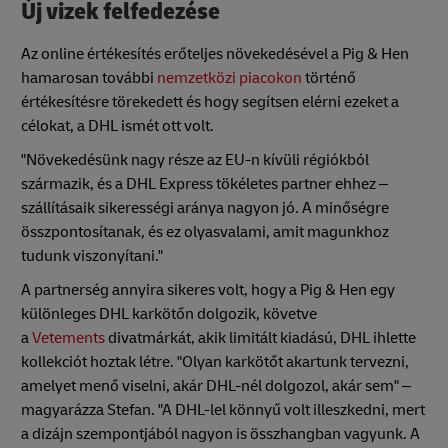
Új vizek felfedezése
Az online értékesítés erőteljes növekedésével a Pig & Hen
hamarosan további
nemzetközi piacokon
történő
értékesítésre törekedett és hogy segítsen elérni ezeket a
célokat, a DHL ismét ott volt.
"Növekedésünk nagy része az EU-n kívüli régiókból
származik, és a DHL Express tökéletes partner ehhez –
szállításaik sikerességi aránya nagyon jó. A minőségre
összpontosítanak, és ez olyasvalami, amit magunkhoz
tudunk viszonyítani."
A partnerség annyira sikeres volt, hogy a Pig & Hen egy
különleges DHL karkötőn dolgozik, követve
a
Vetements
divatmárkát, akik limitált kiadású, DHL ihlette
kollekciót hoztak létre. "Olyan karkötőt akartunk tervezni,
amelyet menő viselni, akár DHL-nél dolgozol, akár sem" –
magyarázza Stefan. "A DHL-lel könnyű volt illeszkedni, mert
a dizájn szempontjából nagyon is összhangban vagyunk. A