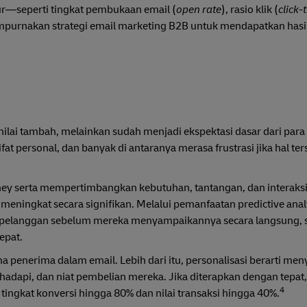
kur—seperti tingkat pembukaan email (
open rate
), rasio klik (
click-
purnakan strategi email marketing B2B untuk mendapatkan hasil
nilai tambah, melainkan sudah menjadi ekspektasi dasar dari para
t personal, dan banyak di antaranya merasa frustrasi jika hal ter
ey serta mempertimbangkan kebutuhan, tantangan, dan interaks
ningkat secara signifikan. Melalui pemanfaatan predictive analy
on pelanggan sebelum mereka menyampaikannya secara langsung,
epat.
a penerima dalam email. Lebih dari itu, personalisasi berarti me
hadapi, dan niat pembelian mereka. Jika diterapkan dengan tepa
4
ingkat konversi hingga 80% dan nilai transaksi hingga 40%.