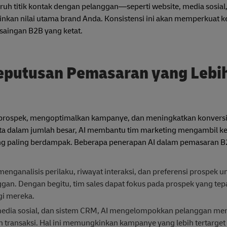
luruh titik kontak dengan pelanggan—seperti website, media sosial
nkan nilai utama brand Anda. Konsistensi ini akan memperkuat 
saingan B2B yang ketat.
eputusan Pemasaran yang Lebi
an prospek, mengoptimalkan kampanye, dan meningkatkan konvers
ta dalam jumlah besar, AI membantu tim marketing mengambil k
 yang paling berdampak. Beberapa penerapan AI dalam pemasaran B
menganalisis perilaku, riwayat interaksi, dan preferensi prospek u
an. Dengan begitu, tim sales dapat fokus pada prospek yang tep
gi mereka.
media sosial, dan sistem CRM, AI mengelompokkan pelanggan menu
ransaksi. Hal ini memungkinkan kampanye yang lebih tertarget d