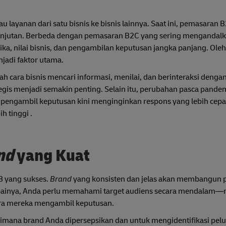
ayanan dari satu bisnis ke bisnis lainnya. Saat ini, pemasaran 
anjutan. Berbeda dengan pemasaran B2C yang sering mengandal
ka, nilai bisnis, dan pengambilan keputusan jangka panjang. Oleh 
njadi faktor utama.
ah cara bisnis mencari informasi, menilai, dan berinteraksi dengan
tegis menjadi semakin penting. Selain itu, perubahan pasca pande
 pengambil keputusan kini menginginkan respons yang lebih cepa
h tinggi .
nd
yang Kuat
B yang sukses.
Brand
yang konsisten dan jelas akan membangun 
apainya, Anda perlu memahami target audiens secara mendalam—m
cara mereka mengambil keputusan.
gaimana brand Anda dipersepsikan dan untuk mengidentifikasi pel