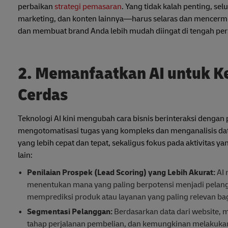
perbaikan
strategi pemasaran
. Yang tidak kalah penting, se
marketing, dan konten lainnya—harus selaras dan mencermi
dan membuat brand Anda lebih mudah diingat di tengah per
2. Memanfaatkan AI untuk K
Cerdas
Teknologi AI kini mengubah cara bisnis berinteraksi deng
mengotomatisasi tugas yang kompleks dan menganalisis da
yang lebih cepat dan tepat, sekaligus fokus pada aktivitas
lain:
Penilaian Prospek (Lead Scoring) yang Lebih Akurat:
AI 
menentukan mana yang paling berpotensi menjadi pelangg
memprediksi produk atau layanan yang paling relevan ba
Segmentasi Pelanggan:
Berdasarkan data dari website, 
tahap perjalanan pembelian, dan kemungkinan melakukan t