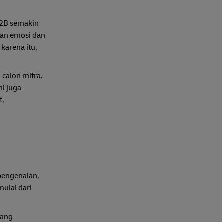
B2B semakin
kan emosi dan
karena itu,
 calon mitra.
mi juga
t,
pengenalan,
ulai dari
uang