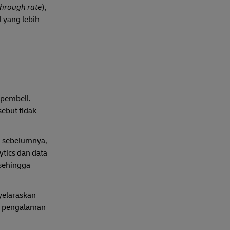
through rate
),
 yang lebih
 pembeli.
sebut tidak
i sebelumnya,
tics dan data
 sehingga
nyelaraskan
t, pengalaman