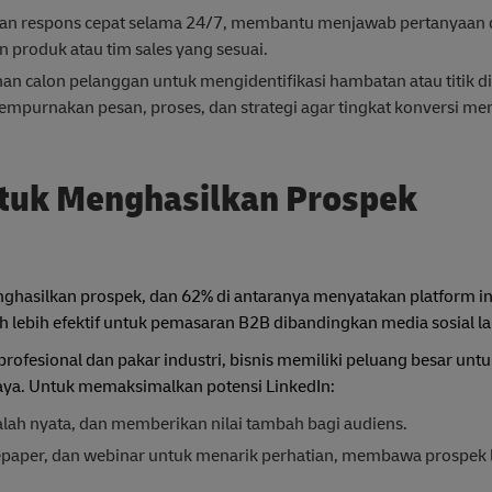
kan respons cepat selama 24/7, membantu menjawab pertanyaan 
produk atau tim sales yang sesuai.
n calon pelanggan untuk mengidentifikasi hambatan atau titik d
mpurnakan pesan, proses, dan strategi agar tingkat konversi me
tuk Menghasilkan Prospek
asilkan prospek, dan 62% di antaranya menyatakan platform in
uh lebih efektif untuk pemasaran B2B dibandingkan media sosial l
ofesional dan pakar industri, bisnis memiliki peluang besar untu
aya. Untuk memaksimalkan potensi LinkedIn:
ah nyata, dan memberikan nilai tambah bagi audiens.
itepaper, dan webinar untuk menarik perhatian, membawa prospek l