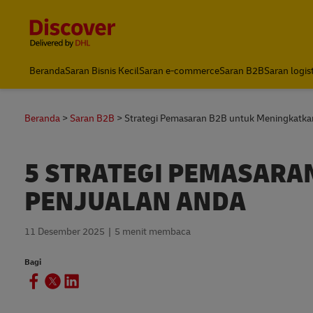
Content and Navigation
DHL Express Indonesia
Beranda
Saran Bisnis Kecil
Saran e-commerce
Saran B2B
Saran logis
Beranda
Saran B2B
Strategi Pemasaran B2B untuk Meningkatkan
5 STRATEGI PEMASARA
PENJUALAN ANDA
11 Desember 2025
5 menit membaca
Bagi