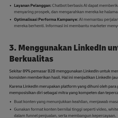
Layanan Pelanggan:
Chatbot berbasis AI dapat memberi
menyaring prospek, dan mengarahkan mereka ke halaman 
Optimalisasi Performa Kampanye:
AI memantau perjalana
mereka berhenti. Informasi ini membantu marketer menye
3. Menggunakan LinkedIn un
Berkualitas
Sekitar 89% pemasar B2B menggunakan LinkedIn untuk mengh
konsisten memberikan hasil. Hal ini menjadikan LinkedIn ja
Karena LinkedIn merupakan platform yang dihuni oleh para pr
memposisikan diri sebagai mitra yang kompeten dan teperc
Buat konten yang menunjukkan keahlian, menjawab masal
Gunakan format konten bernilai tinggi seperti video, wh
dalam funnel penjualan, serta membangun kepercayaan.