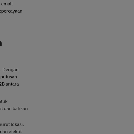
, email
kepercayaan
h
i. Dengan
eputusan
2B antara
ntuk
at dan bahkan
rut lokasi,
an efektif.