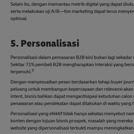
Selain itu, dengan memantau metrik digital yang dapat diu
serta melakukan uji A/B—tim marketing dapat terus menyem
optimal.
5. Personalisasi
Personalisasi dalam pemasaran B2B kini bukan lagi sekadar 
Sekitar 71% pembeli B2B mengharapkan interaksi yang bersifa
3
terpenuhi.
Dengan menyesuaikan pesan berdasarkan tahap buyer journ
peluang untuk membangun kepercayaan dan relevansi akan me
intent, bisnis bahkan dapat mengantisipasi kebutuhan cal
penawaran atau pendekatan dapat dilakukan di waktu yang t
Personalisasi yang efektif tidak hanya sebatas menyebut nam
konten dengan tujuan bisnis prospek, masalah yang mereka 
website yang dipersonalisasi terbukti mampu meningkatkan t