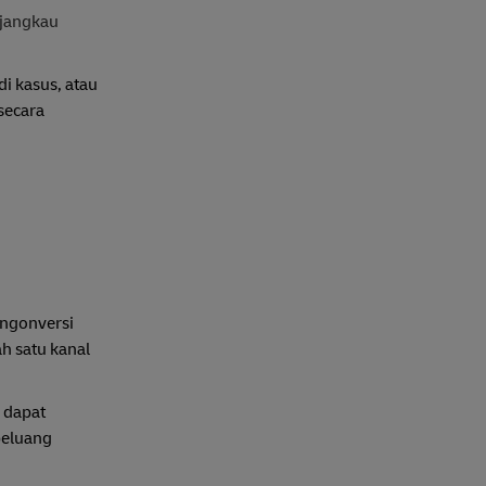
njangkau
i kasus, atau
secara
engonversi
h satu kanal
 dapat
peluang