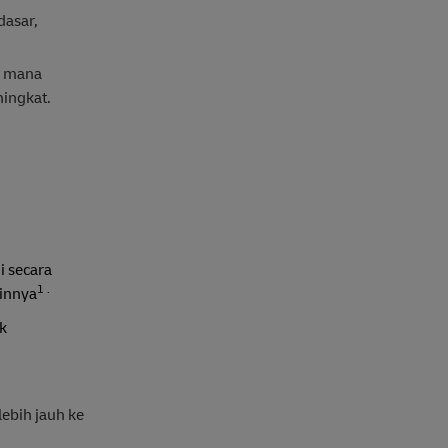
dasar,
i mana
ningkat.
i secara
1 .
ainnya
k
ebih jauh ke