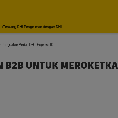
tik
Tentang DHL
Pengiriman dengan DHL
 Penjualan Anda- DHL Express ID
N B2B UNTUK MEROKETK