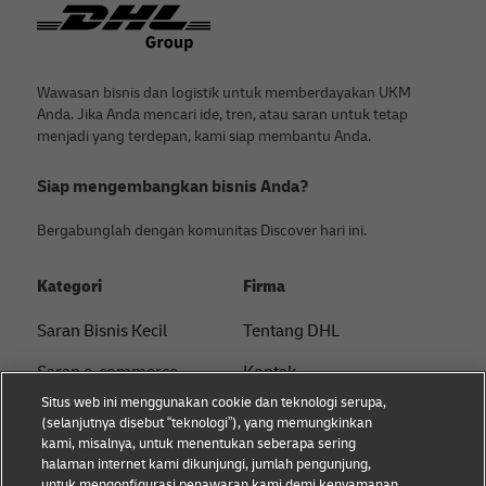
Footer
Wawasan bisnis dan logistik untuk memberdayakan UKM
Anda. Jika Anda mencari ide, tren, atau saran untuk tetap
menjadi yang terdepan, kami siap membantu Anda.
Siap mengembangkan bisnis Anda?
Bergabunglah dengan komunitas Discover hari ini.
Kategori
Firma
Saran Bisnis Kecil
Tentang DHL
Saran e-commerce
Kontak
Situs web ini menggunakan cookie dan teknologi serupa,
Saran B2B
Pusat Pers
(selanjutnya disebut “teknologi”), yang memungkinkan
kami, misalnya, untuk menentukan seberapa sering
Saran logistik
Keberlanjutan
halaman internet kami dikunjungi, jumlah pengunjung,
untuk mengonfigurasi penawaran kami demi kenyamanan