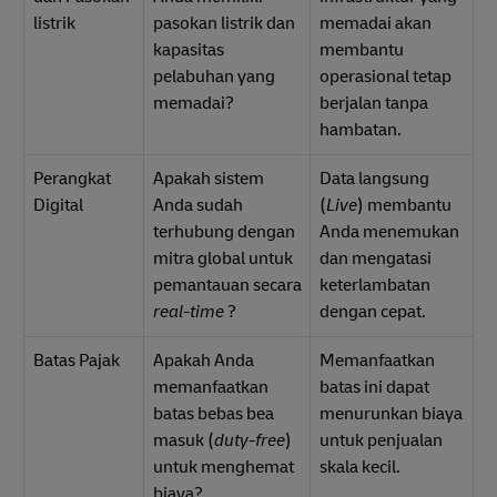
listrik
pasokan listrik dan
memadai akan
kapasitas
membantu
pelabuhan yang
operasional tetap
memadai?
berjalan tanpa
hambatan.
Perangkat
Apakah sistem
Data langsung
Digital
Anda sudah
(
Live
) membantu
terhubung dengan
Anda menemukan
mitra global untuk
dan mengatasi
pemantauan secara
keterlambatan
real-time
?
dengan cepat.
Batas Pajak
Apakah Anda
Memanfaatkan
memanfaatkan
batas ini dapat
batas bebas bea
menurunkan biaya
masuk (
duty-free
)
untuk penjualan
untuk menghemat
skala kecil.
biaya?