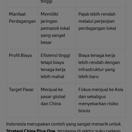
tinggi
Manfaat
Memiliki
Pajak lebih rendah
Perdagangan
jaringan
melalui perjanjian
pemasok lokal
perdagangan lokal
yang sangat
besar
Profil Biaya
Efisiensi tinggi
Biaya tenaga kerja
tetapi biaya
lebih rendah dengan
tenaga kerja
infrastruktur yang
lebih mahal
lebih baru
Target Pasar
Menjual ke
Fokus menjual ke Asia
pasar global
dan sekaligus
dan China
menyebarkan risiko
bisnis
Indonesia merupakan contoh yang sangat menarik untuk
Strategi China Plus One
, terutama di sektor suku cadang