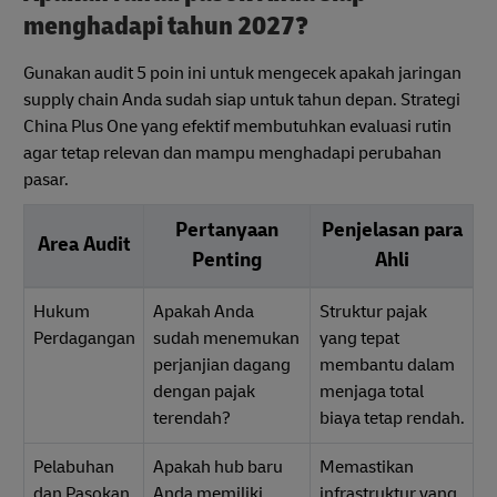
menghadapi tahun 2027?
Gunakan audit 5 poin ini untuk mengecek apakah jaringan
supply chain Anda sudah siap untuk tahun depan. Strategi
China Plus One yang efektif membutuhkan evaluasi rutin
agar tetap relevan dan mampu menghadapi perubahan
pasar.
Pertanyaan
Penjelasan para
Area Audit
Penting
Ahli
Hukum
Apakah Anda
Struktur pajak
Perdagangan
sudah menemukan
yang tepat
perjanjian dagang
membantu dalam
dengan pajak
menjaga total
terendah?
biaya tetap rendah.
Pelabuhan
Apakah hub baru
Memastikan
dan Pasokan
Anda memiliki
infrastruktur yang