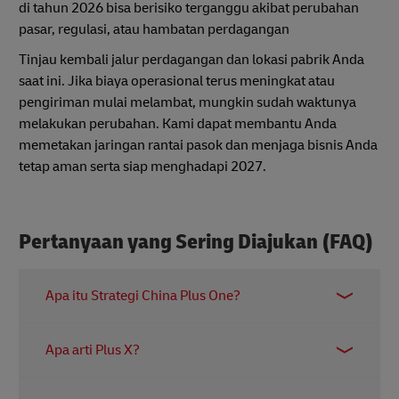
di tahun 2026 bisa berisiko terganggu akibat perubahan
pasar, regulasi, atau hambatan perdagangan
Tinjau kembali jalur perdagangan dan lokasi pabrik Anda
saat ini. Jika biaya operasional terus meningkat atau
pengiriman mulai melambat, mungkin sudah waktunya
melakukan perubahan. Kami dapat membantu Anda
memetakan jaringan rantai pasok dan menjaga bisnis Anda
tetap aman serta siap menghadapi 2027.
Pertanyaan yang Sering Diajukan (FAQ)
Apa itu Strategi China Plus One?
Strategi China Plus One adalah strategi bisnis
Apa arti Plus X?
untuk berkembang dengan menambahkan basis
produksi kedua di negara lain, seperti Indonesia,
Plus X adalah tahap lanjutan dari strategi ini.
sambil tetap mempertahankan basis utama di