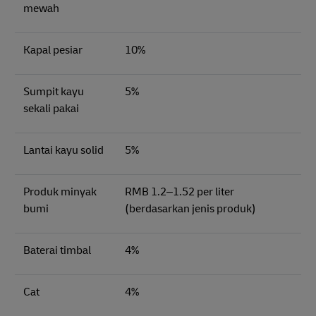
mewah
Kapal pesiar
10%
Sumpit kayu
5%
sekali pakai
Lantai kayu solid
5%
Produk minyak
RMB 1.2–1.52 per liter
bumi
(berdasarkan jenis produk)
Baterai timbal
4%
Cat
4%