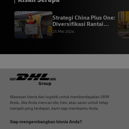
Strategi China Plus One:
Diversifikasi Rantai
Pasok |DHL
25 Mei 2026
Footer
Wawasan bisnis dan logistik untuk memberdayakan UKM
Anda. Jika Anda mencari ide, tren, atau saran untuk tetap
menjadi yang terdepan, kami siap membantu Anda.
Siap mengembangkan bisnis Anda?