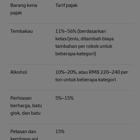
Barang kena
Tarif pajak
pajak
Tembakau
11%–56% (berdasarkan
kelas/jenis, ditambah biaya
tambahan per rokok untuk
beberapa kategori)
Alkohol
10%–20%, atau RMB 220–240 per
ton untuk beberapa kategori
Perhiasan
5%–15%
berharga, batu
giok, dan batu
Petasan dan
15%
kembang api