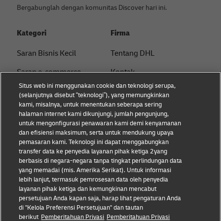
Bergabunglah dengan komunitas Discover hari ini.
Kategori
Firma
Saran Bisnis Kecil
Tentang DHL
Saran e-commerce
Kontak
Situs web ini menggunakan cookie dan teknologi serupa,
Saran B2B
Pusat Pers
(selanjutnya disebut “teknologi”), yang memungkinkan
kami, misalnya, untuk menentukan seberapa sering
Saran logistik
Keberlanjutan
halaman internet kami dikunjungi, jumlah pengunjung,
untuk mengonfigurasi penawaran kami demi kenyamanan
Tentang DHL
Pemberitahuan hukum
dan efisiensi maksimum, serta untuk mendukung upaya
pemasaran kami. Teknologi ini dapat menggabungkan
Pengiriman dengan DHL
Ketentuan penggunaan
transfer data ke penyedia layanan pihak ketiga 2yang
berbasis di negara-negara tanpa tingkat perlindungan data
Privasi
yang memadai (mis. Amerika Serikat). Untuk informasi
lebih lanjut, termasuk pemrosesan data oleh penyedia
Cookie Settings
layanan pihak ketiga dan kemungkinan mencabut
persetujuan Anda kapan saja, harap lihat pengaturan Anda
di "Kelola Preferensi Persetujuan" dan tautan
Ikuti kami
berikut
Pemberitahuan Privasi
Pemberitahuan Privasi