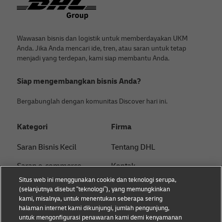
Wawasan bisnis dan logistik untuk memberdayakan UKM
Anda. Jika Anda mencari ide, tren, atau saran untuk tetap
menjadi yang terdepan, kami siap membantu Anda.
Siap mengembangkan bisnis Anda?
Bergabunglah dengan komunitas Discover hari ini.
Kategori
Firma
Saran Bisnis Kecil
Tentang DHL
Saran e-commerce
Kontak
Situs web ini menggunakan cookie dan teknologi serupa,
Saran B2B
Pusat Pers
(selanjutnya disebut “teknologi”), yang memungkinkan
kami, misalnya, untuk menentukan seberapa sering
Saran logistik
Keberlanjutan
halaman internet kami dikunjungi, jumlah pengunjung,
untuk mengonfigurasi penawaran kami demi kenyamanan