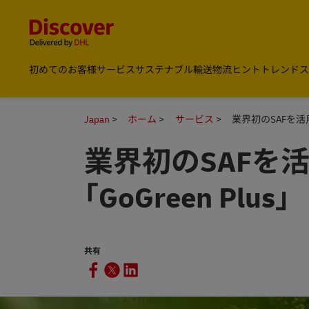
Content and Navigation
DHL Discover Japan
初めてのお客様
サービス
サステナブル輸送
物流ヒント
トレンド
ス
Japan
ホーム
サービス
業界初のSAFを活⽤
業界初のSAFを
｢GoGreen Plus｣
共有