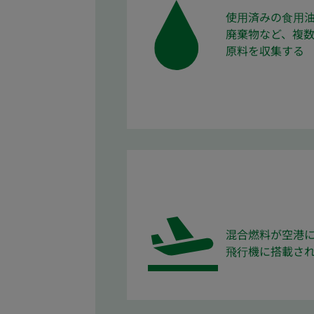
使⽤済みの⾷⽤
廃棄物など、複
原料を収集する
混合燃料が空港
⾶⾏機に搭載さ