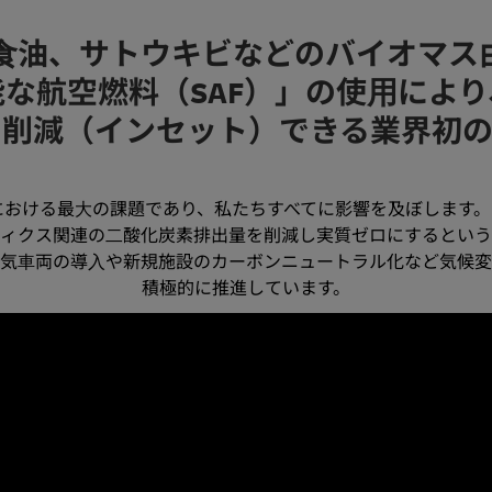
sは、廃⾷油、サトウキビなどのバイオ
な航空燃料（SAF）」の使⽤によ
を削減（インセット）できる業界初の
おける最⼤の課題であり、私たちすべてに影響を及ぼします。
スティクス関連の⼆酸化炭素排出量を削減し実質ゼロにするという「
電気⾞両の導⼊や新規施設のカーボンニュートラル化など気候変
積極的に推進しています。