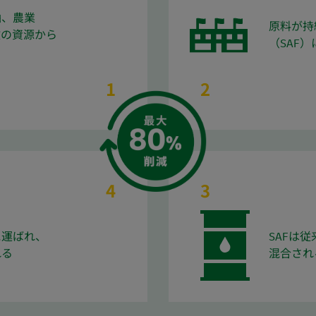
油、農業
原料が持
数の資源から
（SAF
1
2
4
3
に運ばれ、
SAFは
れる
混合され