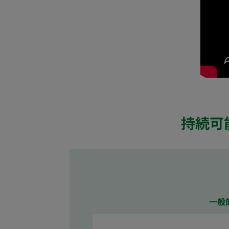
持続可
⼀般