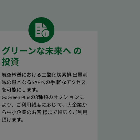
グリーンな未来へ の
投資
航空輸送における⼆酸化炭素排 出量削
減の鍵となるSAFへの⼿ 軽なアクセス
を可能にします。
GoGreen Plusの3種類のオプシ ョンに
より、ご利⽤頻度に応じ て、⼤企業か
ら中⼩企業のお客 様まで幅広くご利⽤
頂けます。