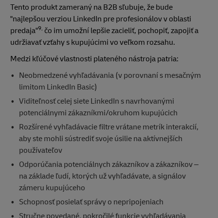
Tento produkt zameraný na B2B sľubuje, že bude
"najlepšou verziou LinkedIn pre profesionálov v oblasti
9,
predaja"
čo im umožní lepšie zacieliť, pochopiť, zapojiť a
udržiavať vzťahy s kupujúcimi vo veľkom rozsahu.
Medzi kľúčové vlastnosti plateného nástroja patria:
Neobmedzené vyhľadávania (v porovnaní s mesačným
limitom LinkedIn Basic)
Viditeľnosť celej siete LinkedIn s navrhovanými
potenciálnymi zákazníkmi/okruhom kupujúcich
Rozšírené vyhľadávacie filtre vrátane metrík interakcií,
aby ste mohli sústrediť svoje úsilie na aktívnejších
používateľov
Odporúčania potenciálnych zákazníkov a zákazníkov –
na základe ľudí, ktorých už vyhľadávate, a signálov
zámeru kupujúceho
Schopnosť posielať správy o nepripojeniach
Stručne povedané, pokročilé funkcie vyhľadávania