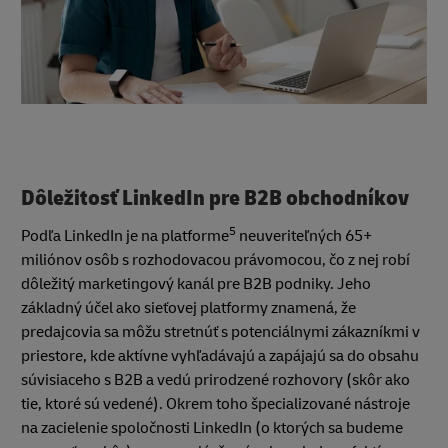
Dôležitosť LinkedIn pre B2B obchodníkov
5
Podľa LinkedIn je na platforme
neuveriteľných 65+
miliónov osôb s rozhodovacou právomocou, čo z nej robí
dôležitý marketingový kanál pre B2B podniky. Jeho
základný účel ako sieťovej platformy znamená, že
predajcovia sa môžu stretnúť s potenciálnymi zákazníkmi v
priestore, kde aktívne vyhľadávajú a zapájajú sa do obsahu
súvisiaceho s B2B a vedú prirodzené rozhovory (skôr ako
tie, ktoré sú vedené). Okrem toho špecializované nástroje
na zacielenie spoločnosti LinkedIn (o ktorých sa budeme