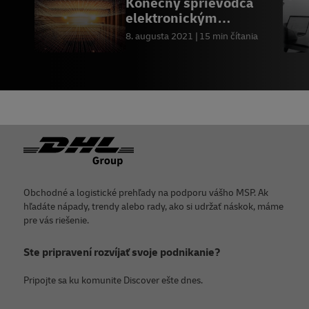
Konečný sprievodca
elektronickým
obchodom B2B
8. augusta 2021
15 min čítania
Päta
Obchodné a logistické prehľady na podporu vášho MSP. Ak
hľadáte nápady, trendy alebo rady, ako si udržať náskok, máme
pre vás riešenie.
Ste pripravení rozvíjať svoje podnikanie?
Pripojte sa ku komunite Discover ešte dnes.