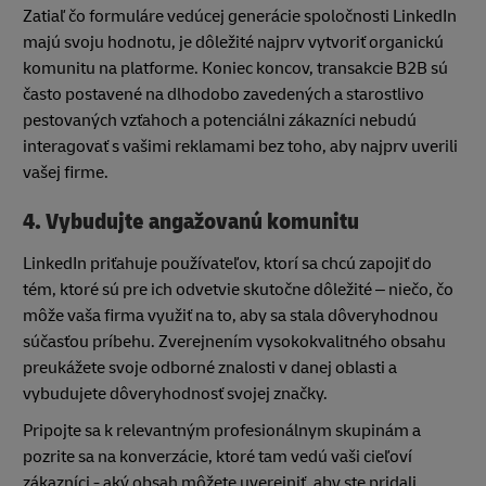
Zatiaľ čo formuláre vedúcej generácie spoločnosti LinkedIn
majú svoju hodnotu, je dôležité najprv vytvoriť organickú
komunitu na platforme. Koniec koncov, transakcie B2B sú
často postavené na dlhodobo zavedených a starostlivo
pestovaných vzťahoch a potenciálni zákazníci nebudú
interagovať s vašimi reklamami bez toho, aby najprv uverili
vašej firme.
4.
Vybudujte angažovanú komunitu
LinkedIn priťahuje používateľov, ktorí sa chcú zapojiť do
tém, ktoré sú pre ich odvetvie skutočne dôležité – niečo, čo
môže vaša firma využiť na to, aby sa stala dôveryhodnou
súčasťou príbehu. Zverejnením vysokokvalitného obsahu
preukážete svoje odborné znalosti v danej oblasti a
vybudujete dôveryhodnosť svojej značky.
Pripojte sa k relevantným profesionálnym skupinám a
pozrite sa na konverzácie, ktoré tam vedú vaši cieľoví
zákazníci - aký obsah môžete uverejniť, aby ste pridali