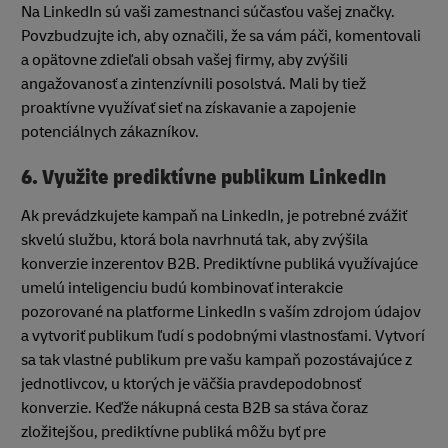
Na LinkedIn sú vaši zamestnanci súčasťou vašej značky.
Povzbudzujte ich, aby označili, že sa vám páči, komentovali
a opätovne zdieľali obsah vašej firmy, aby zvýšili
angažovanosť a zintenzívnili posolstvá. Mali by tiež
proaktívne využívať sieť na získavanie a zapojenie
potenciálnych zákazníkov.
6.
Využite prediktívne publikum LinkedIn
Ak prevádzkujete kampaň na LinkedIn, je potrebné zvážiť
skvelú službu, ktorá bola navrhnutá tak, aby zvýšila
konverzie inzerentov B2B. Prediktívne publiká využívajúce
umelú inteligenciu budú kombinovať interakcie
pozorované na platforme LinkedIn s vaším zdrojom údajov
a vytvoriť publikum ľudí s podobnými vlastnosťami. Vytvorí
sa tak vlastné publikum pre vašu kampaň pozostávajúce z
jednotlivcov, u ktorých je väčšia pravdepodobnosť
konverzie. Keďže nákupná cesta B2B sa stáva čoraz
zložitejšou, prediktívne publiká môžu byť pre