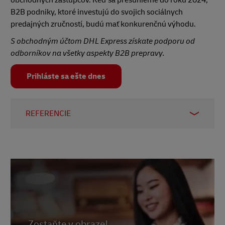
B2B podniky, ktoré investujú do svojich sociálnych
predajných zručností, budú mať konkurenčnú výhodu.
S obchodným účtom DHL Express získate podporu od
odborníkov na všetky aspekty B2B prepravy.
Prihláste sa ešte dnes
REFERENCIE
1 – LinkedIn, prístup k februáru 2024
2 –
LinkedIn, október 2023
3 –
Sociálny pastier, január 2024
4 –
LinkedIn, prístup k februáru 2024
5 a 6 -
LinkedIn, prístup k februáru 2024
7 –
LinkedIn, prístup k februáru 2024
Zostaňte v obraze!