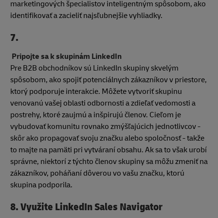
marketingových špecialistov inteligentným spôsobom, ako
identifikovať a zacieliť najsľubnejšie vyhliadky.
7.
Pripojte sa k skupinám LinkedIn
Pre B2B obchodníkov sú LinkedIn skupiny skvelým
spôsobom, ako spojiť potenciálnych zákazníkov v priestore,
ktorý podporuje interakcie. Môžete vytvoriť skupinu
venovanú vašej oblasti odbornosti a zdieľať vedomosti a
postrehy, ktoré zaujmú a inšpirujú členov. Cieľom je
vybudovať komunitu rovnako zmýšľajúcich jednotlivcov -
skôr ako propagovať svoju značku alebo spoločnosť - takže
to majte na pamäti pri vytváraní obsahu. Ak sa to však urobí
správne, niektorí z týchto členov skupiny sa môžu zmeniť na
zákazníkov, poháňaní dôverou vo vašu značku, ktorú
skupina podporila.
8.
Využite LinkedIn Sales Navigator