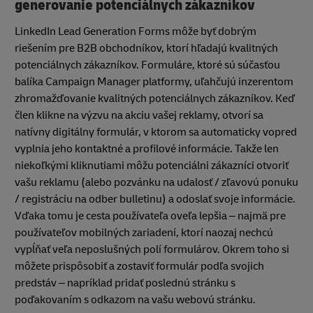
generovanie potenciálnych zákazníkov
LinkedIn Lead Generation Forms môže byť dobrým
riešením pre B2B obchodníkov, ktorí hľadajú kvalitných
potenciálnych zákazníkov. Formuláre, ktoré sú súčasťou
balíka Campaign Manager platformy, uľahčujú inzerentom
zhromažďovanie kvalitných potenciálnych zákazníkov. Keď
člen klikne na výzvu na akciu vašej reklamy, otvorí sa
natívny digitálny formulár, v ktorom sa automaticky vopred
vyplnia jeho kontaktné a profilové informácie. Takže len
niekoľkými kliknutiami môžu potenciálni zákazníci otvoriť
vašu reklamu (alebo pozvánku na udalosť / zľavovú ponuku
/ registráciu na odber bulletinu) a odoslať svoje informácie.
Vďaka tomu je cesta používateľa oveľa lepšia – najmä pre
používateľov mobilných zariadení, ktorí naozaj nechcú
vypĺňať veľa neposlušných polí formulárov. Okrem toho si
môžete prispôsobiť a zostaviť formulár podľa svojich
predstáv – napríklad pridať poslednú stránku s
poďakovaním s odkazom na vašu webovú stránku.