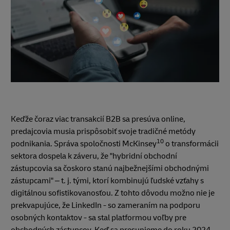
Keďže čoraz viac transakcií B2B sa presúva online,
predajcovia musia prispôsobiť svoje tradičné metódy
10
podnikania. Správa spoločnosti McKinsey
o transformácii
sektora dospela k záveru, že "hybridní obchodní
zástupcovia sa čoskoro stanú najbežnejšími obchodnými
zástupcami" – t. j. tými, ktorí kombinujú ľudské vzťahy s
digitálnou sofistikovanosťou. Z tohto dôvodu možno nie je
prekvapujúce, že LinkedIn - so zameraním na podporu
osobných kontaktov - sa stal platformou voľby pre
obchodných zástupcov. Keď sa presunieme do roku 2024,