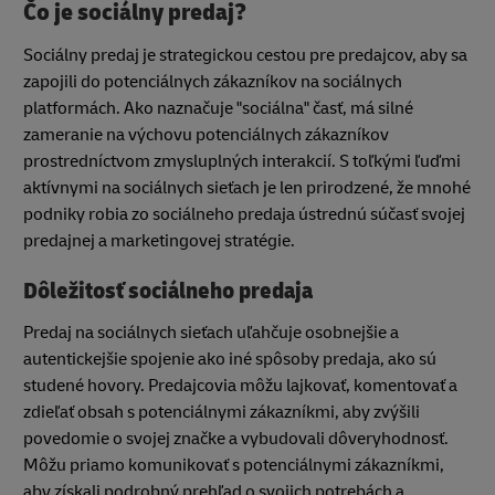
Čo je sociálny predaj?
Sociálny predaj je strategickou cestou pre predajcov, aby sa
zapojili do potenciálnych zákazníkov na sociálnych
platformách. Ako naznačuje "sociálna" časť, má silné
zameranie na výchovu potenciálnych zákazníkov
prostredníctvom zmysluplných interakcií. S toľkými ľuďmi
aktívnymi na sociálnych sieťach je len prirodzené, že mnohé
podniky robia zo sociálneho predaja ústrednú súčasť svojej
predajnej a marketingovej stratégie.
Dôležitosť sociálneho predaja
Predaj na sociálnych sieťach uľahčuje osobnejšie a
autentickejšie spojenie ako iné spôsoby predaja, ako sú
studené hovory. Predajcovia môžu lajkovať, komentovať a
zdieľať obsah s potenciálnymi zákazníkmi, aby zvýšili
povedomie o svojej značke a vybudovali dôveryhodnosť.
Môžu priamo komunikovať s potenciálnymi zákazníkmi,
aby získali podrobný prehľad o svojich potrebách a