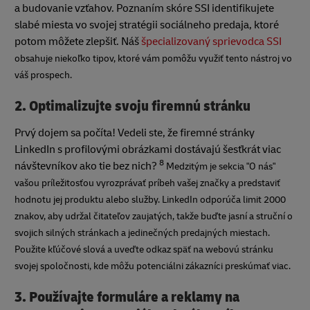
a budovanie vzťahov. Poznaním skóre SSI identifikujete
slabé miesta vo svojej stratégii sociálneho predaja, ktoré
potom môžete zlepšiť. Náš
špecializovaný sprievodca SSI
obsahuje niekoľko tipov, ktoré vám pomôžu využiť tento nástroj vo
váš prospech.
2. Optimalizujte svoju firemnú stránku
Prvý dojem sa počíta! Vedeli ste, že firemné stránky
LinkedIn s profilovými obrázkami dostávajú šesťkrát viac
8
návštevníkov ako tie bez nich?
Medzitým je sekcia "O nás"
vašou príležitosťou vyrozprávať príbeh vašej značky a predstaviť
hodnotu jej produktu alebo služby. LinkedIn odporúča limit 2000
znakov, aby udržal čitateľov zaujatých, takže buďte jasní a struční o
svojich silných stránkach a jedinečných predajných miestach.
Použite kľúčové slová a uveďte odkaz späť na webovú stránku
svojej spoločnosti, kde môžu potenciálni zákazníci preskúmať viac.
3.
Používajte formuláre a reklamy na