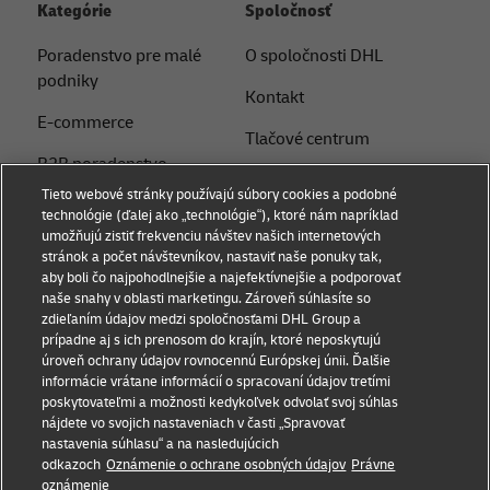
Kategórie
Spoločnosť
Poradenstvo pre malé
O spoločnosti DHL
podniky
Kontakt
E-commerce
Tlačové centrum
B2B poradenstvo
Udržateľnosť
Tieto webové stránky používajú súbory cookies a podobné
Logistické poradenstvo
technológie (ďalej ako „technológie“), ktoré nám napríklad
Právne upozornenie
umožňujú zistiť frekvenciu návštev našich internetových
Novinky a postrehy
stránok a počet návštevníkov, nastaviť naše ponuky tak,
Podmienky používania
aby boli čo najpohodlnejšie a najefektívnejšie a podporovať
Preprava s DHL
naše snahy v oblasti marketingu. Zároveň súhlasíte so
Súkromie
zdieľaním údajov medzi spoločnosťami DHL Group a
Service Point
prípadne aj s ich prenosom do krajín, ktoré neposkytujú
Dokumenty
úroveň ochrany údajov rovnocennú Európskej únii. Ďalšie
Poslať zásielku
informácie vrátane informácií o spracovaní údajov tretími
Nastavenia súborov
poskytovateľmi a možnosti kedykoľvek odvolať svoj súhlas
cookie
nájdete vo svojich nastaveniach v časti „Spravovať
nastavenia súhlasu“ a na nasledujúcich
odkazoch
Oznámenie o ochrane osobných údajov
Právne
Sledujte nás
oznámenie