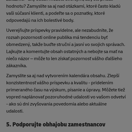
hodnotu? Zamyslite sa aj nad otázkami, ktoré často kladú
vaši súčasní klienti, a podeľte sa o poznatky, ktoré
odpovedajú na ich bolestivé body.
Uverejňujte príspevky pravidelne, ale nezabudnite, že
rozsah pozornosti online publika má tendenciu byť
obmedzený, takže buďte struční a jasní vo svojich správach.
Lajkujte a komentujte obsah ostatných a nebojte sa mať na
niečo názor – môže to len získať pozornosť vášho ďalšieho
zákazníka.
Zamyslite sa aj nad vytvorením kalendára obsahu. Zlepší
konzistentnosť vášho príspevku a kvalitu - pridelením
primeraného času na výskum, písanie a úpravy. Môžete tiež
vopred naplánovať pozoruhodné udalosti vo vašom odvetví
- ako sú dni zvyšovania povedomia alebo aktuálne
udalosti.
5.
Podporujte obhajobu zamestnancov