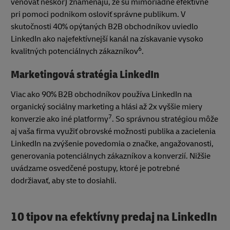
venovať neskôr) znamenajú, že sú mimoriadne efektívne
pri pomoci podnikom osloviť správne publikum. V
skutočnosti 40% opýtaných B2B obchodníkov uviedlo
LinkedIn ako najefektívnejší kanál na získavanie vysoko
6
kvalitných potenciálnych zákazníkov
.
Marketingová stratégia LinkedIn
Viac ako 90% B2B obchodníkov používa LinkedIn na
organický sociálny marketing a hlási až 2x vyššie miery
7
konverzie ako iné platformy
. So správnou stratégiou môže
aj vaša firma využiť obrovské možnosti publika a zacielenia
LinkedIn na zvýšenie povedomia o značke, angažovanosti,
generovania potenciálnych zákazníkov a konverzií. Nižšie
uvádzame osvedčené postupy, ktoré je potrebné
dodržiavať, aby ste to dosiahli.
10 tipov na efektívny predaj na LinkedIn