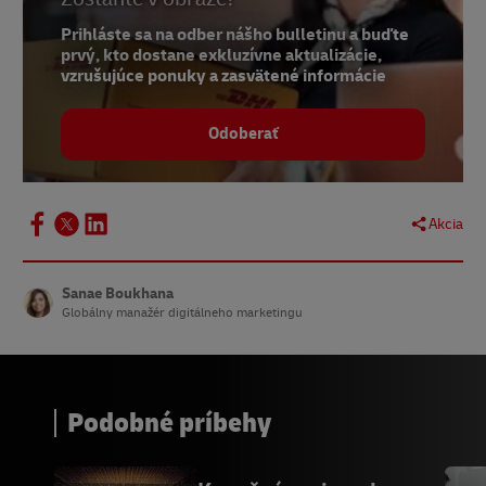
8 –
LinkedIn, júl 2022
Prihláste sa na odber nášho bulletinu a buďte
prvý, kto dostane exkluzívne aktualizácie,
9 –
LinkedIn, január 2023
vzrušujúce ponuky a zasvätené informácie
Odoberať
Akcia
Sanae Boukhana
Globálny manažér digitálneho marketingu
Podobné príbehy