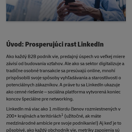
Úvod: Prosperujúci rast LinkedIn
Ako každý B2B podnik vie, predajný úspech vo veľkej miere
závisí od budovania vzťahov. Ale ako sa sektor digitalizuje a
tradične osobné transakcie sa presúvajú online, mnohí
prispôsobili svoje spôsoby vyhľadávania a starostlivosti o
potenciálnych zákazníkov. A práve tu sa LinkedIn ukazuje
ako cenné riešenie – sociálna platforma vytvorená koniec
koncov špeciálne pre networking.
LinkedIn má viac ako 1
miliardu
členov rozmiestnených v
1
200+ krajinách a teritóriách
(užitočné, ak máte
medzinárodné ambície pre svoje podnikanie!) Aj keď je to
pôsobivé, ako každý obchodník vie, metriky zapojenia sú