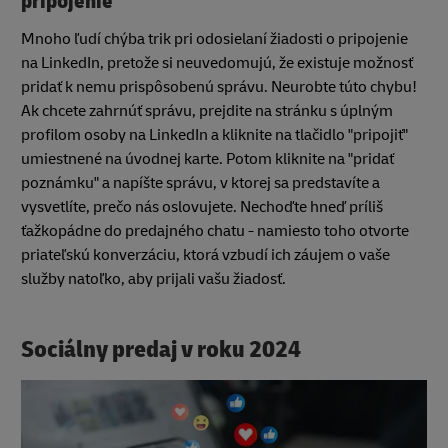
pripojenie
Mnoho ľudí chýba trik pri odosielaní žiadosti o pripojenie
na LinkedIn, pretože si neuvedomujú, že existuje možnosť
pridať k nemu prispôsobenú správu. Neurobte túto chybu!
Ak chcete zahrnúť správu, prejdite na stránku s úplným
profilom osoby na LinkedIn a kliknite na tlačidlo "pripojiť"
umiestnené na úvodnej karte. Potom kliknite na "pridať
poznámku" a napíšte správu, v ktorej sa predstavíte a
vysvetlíte, prečo nás oslovujete. Nechoďte hneď príliš
ťažkopádne do predajného chatu - namiesto toho otvorte
priateľskú konverzáciu, ktorá vzbudí ich záujem o vaše
služby natoľko, aby prijali vašu žiadosť.
Sociálny predaj v roku 2024