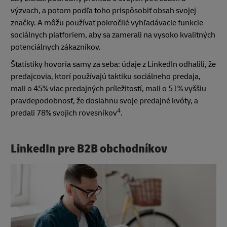
výzvach, a potom podľa toho prispôsobiť obsah svojej
značky. A môžu používať pokročilé vyhľadávacie funkcie
sociálnych platforiem, aby sa zamerali na vysoko kvalitných
potenciálnych zákazníkov.
Štatistiky hovoria samy za seba: údaje z LinkedIn odhalili, že
predajcovia, ktorí používajú taktiku sociálneho predaja,
mali o 45% viac predajných príležitostí, mali o 51% vyššiu
pravdepodobnosť, že dosiahnu svoje predajné kvóty, a
4
predali 78% svojich rovesníkov
.
LinkedIn pre B2B obchodníkov