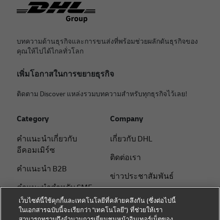
บทความด้านธุรกิจและการขนส่งที่พร้อมช่วยผลักดันธุรกิจของ
คุณให้ไปได้ไกลทั่วโลก
เพิ่มโอกาสในการขยายธุรกิจ
ติดตาม Discover แหล่งรวมบทความสำหรับทุกธุรกิจไว้เลย!
Category
Company
คําแนะนําเกี่ยวกับ
เกี่ยวกับ DHL
อีคอมเมิร์ซ
ติดต่อเรา
คําแนะนํา B2B
ข่าวประชาสัมพันธ์
คําแนะนําสําหรับ SME
ความยั่งยืน
เว็บไซต์นี้ใช้คุกกี้และเทคโนโลยีที่คล้ายคลึงกัน (ซึ่งต่อไปนี้
คําแนะนําด้านโลจิสติกส์
ในเอกสารฉบับนี้จะเรียกว่า "เทคโนโลยี") ที่ช่วยให้เรา
แจ้งเตือนด้านกฎหมาย
สามารถทราบถึงจำนวนการเยี่ยมชมหน้าอินเทอร์เน็ตของ