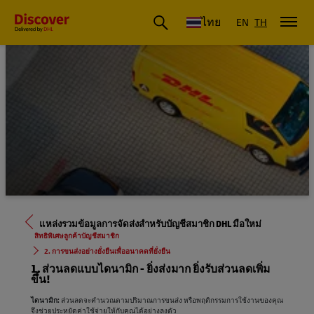
ดีเอชแอล ประเทศไทย
ไทย
EN
TH
แหล่งรวมข้อมูลการจัดส่งสำหรับบัญชีสมาชิก DHL มือใหม่
สิทธิพิเศษลูกค้าบัญชีสมาชิก
2. การขนส่งอย่างยั่งยืนเพื่ออนาคตที่ยั่งยืน
1. ส่วนลดแบบไดนามิก - ยิ่งส่งมาก ยิ่งรับส่วนลดเพิ่ม
ขึ้น!
ไดนามิก:
ส่วนลดจะคำนวณตามปริมาณการขนส่ง หรือพฤติกรรมการใช้งานของคุณ
จึงช่วยประหยัดค่าใช้จ่ายให้กับคุณได้อย่างลงตัว