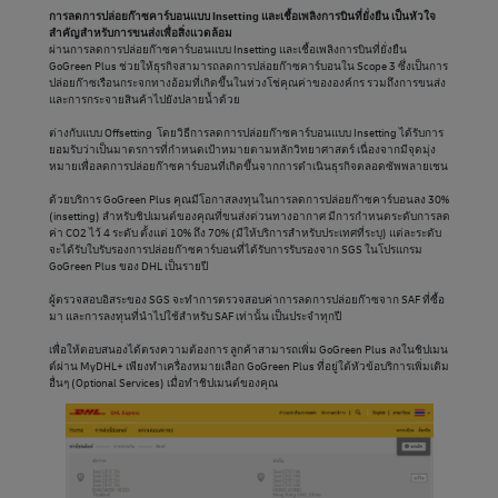
การลดการปล่อยก๊าซคาร์บอนแบบ Insetting และเชื้อเพลิงการบินที่ยั่งยืน เป็นหัวใจ
สำคัญสำหรับการขนส่งเพื่อสิ่งแวดล้อม
ผ่านการลดการปล่อยก๊าซคาร์บอนแบบ Insetting และเชื้อเพลิงการบินที่ยั่งยืน
GoGreen Plus ช่วยให้ธุรกิจสามารถลดการปล่อยก๊าซคาร์บอนใน Scope 3 ซึ่งเป็นการ
ปล่อยก๊าซเรือนกระจกทางอ้อมที่เกิดขึ้นในห่วงโช่คุณค่าขององค์กร รวมถึงการขนส่ง
และการกระจายสินค้าไปยังปลายน้ำด้วย
ต่างกับแบบ Offsetting โดยวิธีการลดการปล่อยก๊าซคาร์บอนแบบ Insetting ได้รับการ
ยอมรับว่าเป็นมาตรการที่กำหนดเป้าหมายตามหลักวิทยาศาสตร์ เนื่องจากมีจุดมุ่ง
หมายเพื่อลดการปล่อยก๊าซคาร์บอนที่เกิดขึ้นจากการดำเนินธุรกิจตลอดซัพพลายเชน
ด้วยบริการ GoGreen Plus คุณมีโอกาสลงทุนในการลดการปล่อยก๊าซคาร์บอนลง 30%
(insetting) สำหรับชิปเมนต์ของคุณที่ขนส่งด่วนทางอากาศ มีการกำหนดระดับการลด
ค่า CO2 ไว้ 4 ระดับ ตั้งแต่ 10% ถึง 70% (มีให้บริการสำหรับประเทศที่ระบุ) แต่ละระดับ
จะได้รับใบรับรองการปล่อยก๊าซคาร์บอนที่ได้รับการรับรองจาก SGS ในโปรแกรม
GoGreen Plus ของ DHL เป็นรายปี
ผู้ตรวจสอบอิสระของ SGS จะทำการตรวจสอบค่าการลดการปล่อยก๊าซจาก SAF ที่ซื้อ
มา และการลงทุนที่นำไปใช้สำหรับ SAF เท่านั้น เป็นประจำทุกปี
เพื่อให้ตอบสนองได้ตรงความต้องการ ลูกค้าสามารถเพิ่ม GoGreen Plus ลงในชิปเมน
ต์ผ่าน MyDHL+ เพียงทำเครื่องหมายเลือก GoGreen Plus ที่อยู่ใต้หัวข้อบริการเพิ่มเติม
อื่นๆ (Optional Services) เมื่อทำชิปเมนต์ของคุณ