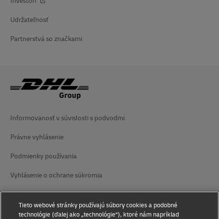
Investori
Udržateľnosť
Partnerstvá so značkami
Informovanosť v súvislosti s podvodmi
Právne vyhlásenie
Podmienky používania
Vyhlásenie o ochrane súkromia
Prístupnosť
Tieto webové stránky používajú súbory cookies a podobné
Dodatočné informácie
technológie (ďalej ako „technológie“), ktoré nám napríklad