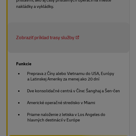
prístavmi, ako aj časy prístavných operácií na mieste
nakládky a vykládky.
Zobraziť príklad trasy služby
Funkcie
Preprava z Číny alebo Vietnamu do USA, Európy
a Latinskej Ameriky za menej ako 20 dní
Dve konsolidačné centrá v Číne: Šanghaj a Šen-čen
Americké operačné stredisko v Miami
Priame naloženie z letiska v Los Angeles do
hlavných destinácií v Európe