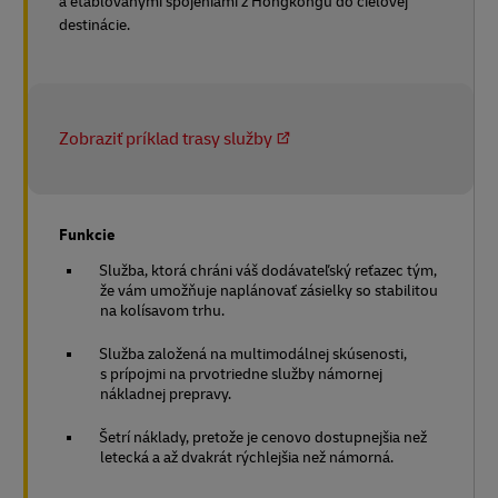
a etablovanými spojeniami z Hongkongu do cieľovej
destinácie.
Zobraziť príklad trasy služby
Funkcie
Služba, ktorá chráni váš dodávateľský reťazec tým,
že vám umožňuje naplánovať zásielky so stabilitou
na kolísavom trhu.
Služba založená na multimodálnej skúsenosti,
s prípojmi na prvotriedne služby námornej
nákladnej prepravy.
Šetrí náklady, pretože je cenovo dostupnejšia než
letecká a až dvakrát rýchlejšia než námorná.