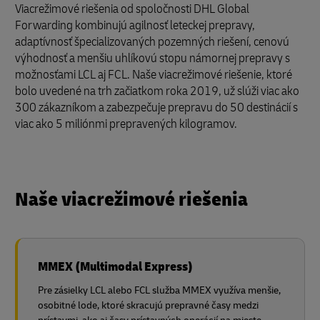
Viacrežimové riešenia od spoločnosti DHL Global
Forwarding kombinujú agilnosť leteckej prepravy,
adaptívnosť špecializovaných pozemných riešení, cenovú
výhodnosť a menšiu uhlíkovú stopu námornej prepravy s
možnosťami LCL aj FCL. Naše viacrežimové riešenie, ktoré
bolo uvedené na trh začiatkom roka 2019, už slúži viac ako
300 zákazníkom a zabezpečuje prepravu do 50 destinácií s
viac ako 5 miliónmi prepravených kilogramov.
Naše viacrežimové riešenia
MMEX (Multimodal Express)
Pre zásielky LCL alebo FCL služba MMEX využíva menšie,
osobitné lode, ktoré skracujú prepravné časy medzi