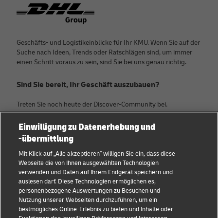
Footer
Geschäfts- und Logistikeinblicke für Ihr KMU. Wenn Sie auf der
Suche nach Ideen, Trends oder Ratschlägen sind, um immer
einen Schritt voraus zu sein, sind Sie bei uns genau richtig.
Sind Sie bereit, Ihr Geschäft auszubauen?
Treten Sie noch heute der Discover-Community bei.
Einwilligung zu Datenerhebung und
Kategorien
Firma
-übermittlung
KMU Ratgeber
Über DHL
Mit Klick auf „Alle akzeptieren” willigen Sie ein, dass diese
Webseite die von Ihnen ausgewählten Technologien
E-Commerce Tipps
Kontakt
verwenden und Daten auf Ihrem Endgerät speichern und
auslesen darf. Diese Technologien ermöglichen es,
B2B-Beratung
Pressezentrum
personenbezogene Auswertungen zu Besuchen und
Nutzung unserer Webseiten durchzuführen, um ein
Logistik-Beratung
Nachhaltigkeit
bestmögliches Online-Erlebnis zu bieten und Inhalte oder