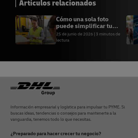
Artículos relacionados
Cómo una sola foto
puede simplificar tu
envío internacional
25 de junio de 2026
3 minutos de
lectura
Pie de página
Información empresarial y logística para impulsar tu PYME. Si
buscas ideas, tendencias o consejos para mantenerte a la
vanguardia, tenemos todo lo que necesitas.
¿Preparado para hacer crecer tu negocio?