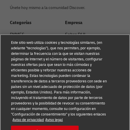
Únete hoy mismo a la comunidad Discover.
Categorías
Empresa
PYMES
Sobre DHL
Este sitio web utiliza cookies y tecnologías similares, (en
Asesoramiento en e-
Contacto
adelante "tecnologías"), que nos permiten, por ejemplo,
commerce
determinar la frecuencia con la que se visitan nuestras
Sostenibilidad
páginas de Internet y el número de visitantes, configurar
Asesoramiento B2B
nuestras ofertas para que sean lo más cómodas y
Aviso Legal
eficientes posible y reforzar nuestras acciones de
Asesoramiento logístico
marketing. Estas tecnologías pueden conllevar la
Condiciones de uso
transferencia de datos a terceros proveedores con sede en
Noticias & Insights
países sin un nivel adecuado de protección de datos (por
Aviso de privacidad
ejemplo, Estados Unidos). Para más información,
Envía con DHL
incluyendo el tratamiento de datos por parte de terceros
Configuración de cookies
proveedores y la posibilidad de revocar su consentimiento
en cualquier momento, consulte su configuración en
"Configuración de consentimiento" y los siguientes enlaces
Síguenos
Aviso de privacidad
Aviso legal