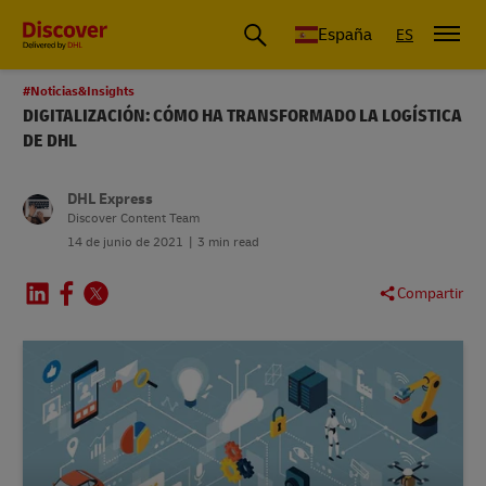
España
ES
#Noticias&Insights
DIGITALIZACIÓN: CÓMO HA TRANSFORMADO LA LOGÍSTICA
DE DHL
DHL Express
Discover Content Team
14 de junio de 2021
3 min read
Compartir