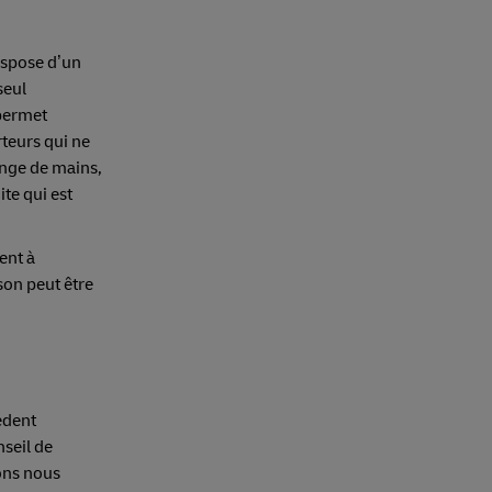
ispose d’un
seul
 permet
rteurs qui ne
ange de mains,
uite qui est
ent à
son peut être
édent
nseil de
ons nous