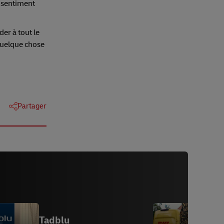
e sentiment
er à tout le
 quelque chose
Partager
Tadblu