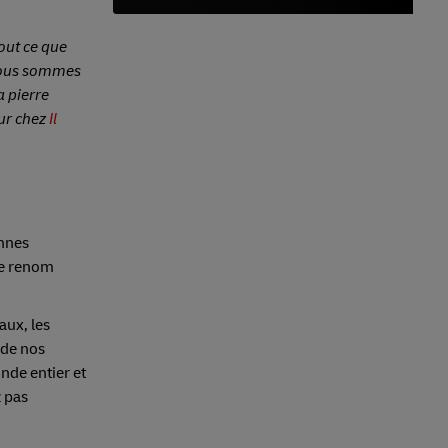
out ce que
 Nous sommes
a pierre
eur chez
Il
ennes
de renom
aux, les
 de nos
onde entier et
z pas