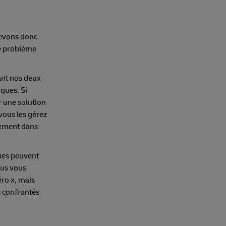
devons donc
e problème
ant nos deux
iques. Si
 une solution
vous les gérez
lement dans
ques peuvent
ous vous
éro x, mais
s confrontés