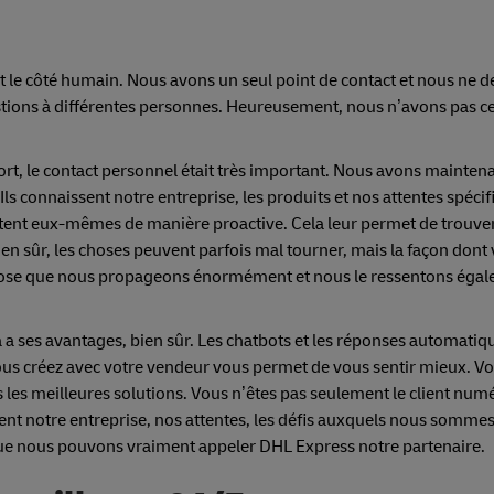
 le côté humain. Nous avons un seul point de contact et nous ne 
ions à différentes personnes. Heureusement, nous n’avons pas c
t, le contact personnel était très important. Nous avons mainten
Ils connaissent notre entreprise, les produits et nos attentes spécif
tent eux-mêmes de manière proactive. Cela leur permet de trouver
n sûr, les choses peuvent parfois mal tourner, mais la façon dont 
 chose que nous propageons énormément et nous le ressentons éga
a a ses avantages, bien sûr. Les chatbots et les réponses automati
e vous créez avec votre vendeur vous permet de vous sentir mieux. V
 les meilleures solutions. Vous n’êtes pas seulement le client num
ssent notre entreprise, nos attentes, les défis auxquels nous somme
e que nous pouvons vraiment appeler DHL Express notre partenaire.