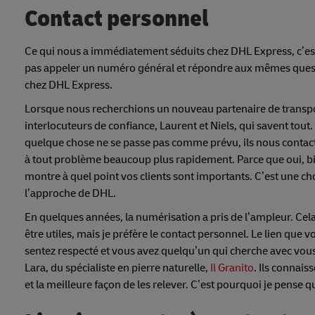
Contact personnel
Ce qui nous a immédiatement séduits chez DHL Express, c’est
pas appeler un numéro général et répondre aux mêmes quest
chez DHL Express.
Lorsque nous recherchions un nouveau partenaire de transpor
interlocuteurs de confiance, Laurent et Niels, qui savent tout. 
quelque chose ne se passe pas comme prévu, ils nous contac
à tout problème beaucoup plus rapidement. Parce que oui, bie
montre à quel point vos clients sont importants. C’est une
l’approche de DHL.
En quelques années, la numérisation a pris de l’ampleur. Cel
être utiles, mais je préfère le contact personnel. Le lien qu
sentez respecté et vous avez quelqu’un qui cherche avec vous
Lara, du spécialiste en pierre naturelle,
Il Granito
. Ils connai
et la meilleure façon de les relever. C’est pourquoi je pens