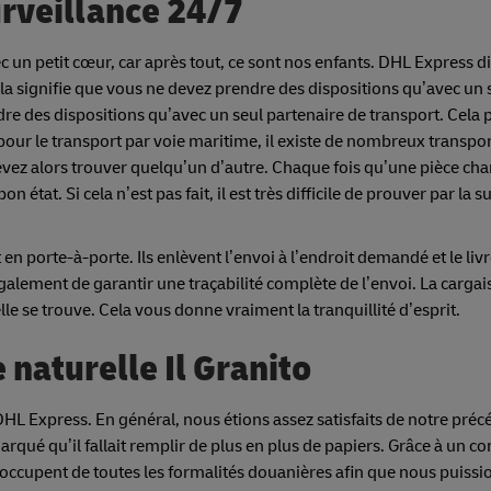
urveillance 24/7
c un petit cœur, car après tout, ce sont nos enfants. DHL Express d
la signifie que vous ne devez prendre des dispositions qu’avec un 
re des dispositions qu’avec un seul partenaire de transport. Cela
pour le transport par voie maritime, il existe de nombreux transpo
devez alors trouver quelqu’un d’autre. Chaque fois qu’une pièce ch
bon état. Si cela n’est pas fait, il est très difficile de prouver par la s
en porte-à-porte. Ils enlèvent l’envoi à l’endroit demandé et le livr
galement de garantir une traçabilité complète de l’envoi. La cargai
lle se trouve. Cela vous donne vraiment la tranquillité d’esprit.
e naturelle Il Granito
 DHL Express. En général, nous étions assez satisfaits de notre préc
rqué qu’il fallait remplir de plus en plus de papiers. Grâce à un co
occupent de toutes les formalités douanières afin que nous puissi