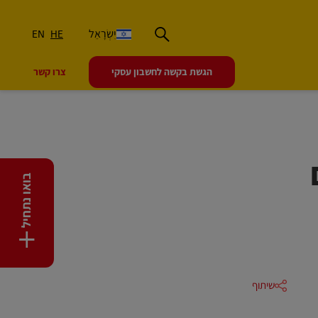
יִשְׂרָאֵל
EN
HE
הגשת בקשה לחשבון עסקי
צרו קשר
ך ב-DHL
בואו נתחיל
+
שיתוף