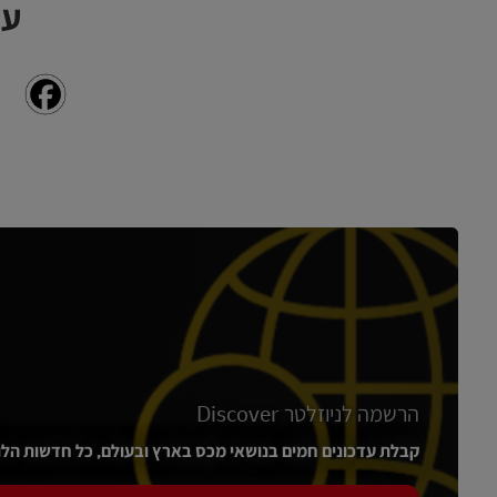
אנגלית ברמת קריאה וכתיבה
עק
המתאימים ייהנו מסביבת עבודה כיפית, בונוסים, חדר אוכל, סל רו
ניסיון במתן שירות
קורות חיים שולחים למייל:
jobs4friends@dhl.com
ניסיון וידע במחשב בכלל ואופיס בפרט
ומציינים בשורת הנושא את שם המשרה המבוקשת.
תודעת שרות גבוהה
ניסיון עבודה בסביבה ממוחשבת
קורות חיים שולחים למייל:
jobs4friends@dhl.com
ומציינים בשורת הנושא את שם המשרה המבוקשת.
הרשמה לניוזלטר Discover
קבלת עדכונים חמים בנושאי מכס בארץ ובעולם, כל חדשות הלו