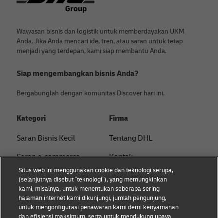
Wawasan bisnis dan logistik untuk memberdayakan UKM
Anda. Jika Anda mencari ide, tren, atau saran untuk tetap
menjadi yang terdepan, kami siap membantu Anda.
Siap mengembangkan bisnis Anda?
Bergabunglah dengan komunitas Discover hari ini.
Kategori
Firma
Saran Bisnis Kecil
Tentang DHL
Saran e-commerce
Kontak
Situs web ini menggunakan cookie dan teknologi serupa,
Saran B2B
Pusat Pers
(selanjutnya disebut “teknologi”), yang memungkinkan
kami, misalnya, untuk menentukan seberapa sering
Saran logistik
Keberlanjutan
halaman internet kami dikunjungi, jumlah pengunjung,
untuk mengonfigurasi penawaran kami demi kenyamanan
Tentang DHL
Pemberitahuan hukum
dan efisiensi maksimum, serta untuk mendukung upaya