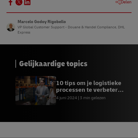
Delen
Marcelo Godoy Rigobello
VP Global Customer Support - Douane & Handel Compliance, DHL
Express
Gelijkaardige topics
10 tips om je logistieke
processen te verbeteren
| DHL BE
4 juni 2024
3 min gelezen