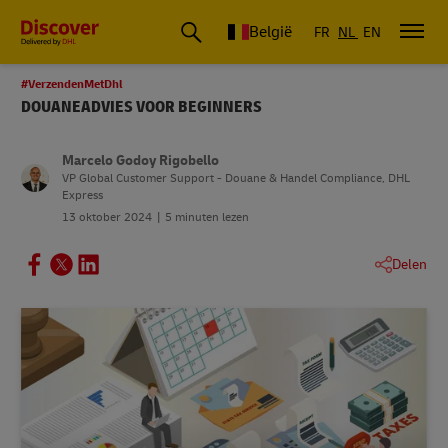
België
FR
NL
EN
#VerzendenMetDhl
DOUANEADVIES VOOR BEGINNERS
Marcelo Godoy Rigobello
VP Global Customer Support - Douane & Handel Compliance, DHL
Express
13 oktober 2024
5 minuten lezen
Delen