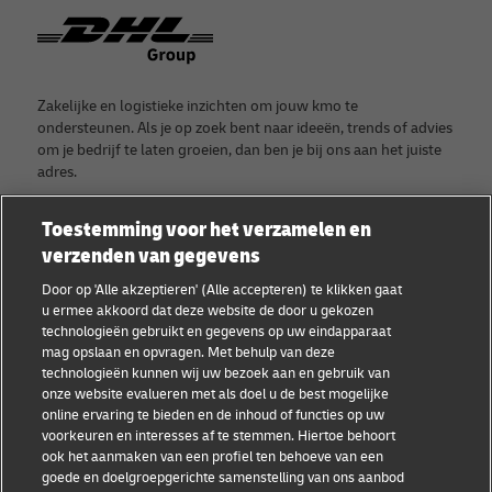
Footer
Zakelijke en logistieke inzichten om jouw kmo te
ondersteunen. Als je op zoek bent naar ideeën, trends of advies
om je bedrijf te laten groeien, dan ben je bij ons aan het juiste
adres.
Toestemming voor het verzamelen en
verzenden van gegevens
Categorieën
Bedrijf
Door op 'Alle akzeptieren' (Alle accepteren) te klikken gaat
u ermee akkoord dat deze website de door u gekozen
Getuigenissen van kmo's
Over DHL
technologieën gebruikt en gegevens op uw eindapparaat
mag opslaan en opvragen. Met behulp van deze
Advies voor kmo's
Contacteer DHL
technologieën kunnen wij uw bezoek aan en gebruik van
onze website evalueren met als doel u de best mogelijke
E-commerce advies
Pers
online ervaring te bieden en de inhoud of functies op uw
voorkeuren en interesses af te stemmen. Hiertoe behoort
B2B advies
Duurzaamheid
ook het aanmaken van een profiel ten behoeve van een
goede en doelgroepgerichte samenstelling van ons aanbod
Logistiek advies
Juridische verklaring