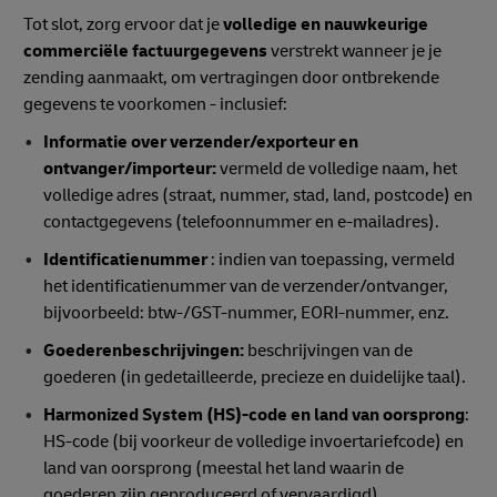
Tot slot, zorg ervoor dat je
volledige en nauwkeurige
commerciële factuurgegevens
verstrekt wanneer je je
zending aanmaakt, om vertragingen door ontbrekende
gegevens te voorkomen - inclusief:
Informatie over verzender/exporteur en
ontvanger/importeur:
vermeld de volledige naam, het
volledige adres (straat, nummer, stad, land, postcode) en
contactgegevens (telefoonnummer en e-mailadres).
Identificatienummer
: indien van toepassing, vermeld
het identificatienummer van de verzender/ontvanger,
bijvoorbeeld: btw-/GST-nummer, EORI-nummer, enz.
Goederenbeschrijvingen:
beschrijvingen van de
goederen (in gedetailleerde, precieze en duidelijke taal).
Harmonized System (HS)-code en
land van oorsprong
:
HS-code (bij voorkeur de volledige invoertariefcode) en
land van oorsprong (meestal het land waarin de
goederen zijn geproduceerd of vervaardigd).