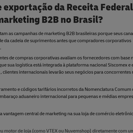
 exportação da Receita Federal
arketing B2B no Brasil?
am as campanhas de marketing B2B brasileiras porque seus canais
de da cadeia de suprimentos antes que compradores corporativos
.
entes de compras corporativas avaliam os fornecedores com base 
que sua logística está integrada à plataforma nacional Siscomex e
clientes internacionais levarão seus negócios para concorrentes 
uramento e códigos tarifários incorretos da Nomenclatura Comum
embaraço aduaneiro internacional para pequenas e médias empresa
 vantagem central de marketing na sua loja de comércio eletrônic
eu motor de loja (como VTEX ou Nuvemshop) diretamente com u