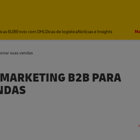
icas B2B
Envio com DHL
Dicas de logística
Notícias e Insights
Ma
ionar suas vendas
 MARKETING B2B PARA
NDAS