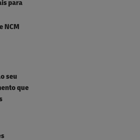
is para
 e NCM
a
ão seu
mento que
s
es