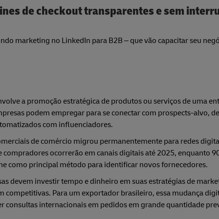
lines de checkout transparentes e sem interr
indo marketing no LinkedIn para B2B – que vão capacitar seu negó
nvolve a promoção estratégica de produtos ou serviços de uma en
 empresas podem empregar para se conectar com prospects-alvo, d
tomatizados com influenciadores.
omerciais de comércio migrou permanentemente para redes digitai
e compradores ocorrerão em canais digitais até 2025, enquanto 9
e como principal método para identificar novos fornecedores.
esas devem investir tempo e dinheiro em suas estratégias de mark
m competitivas. Para um exportador brasileiro, essa mudança digit
er consultas internacionais em pedidos em grande quantidade prev