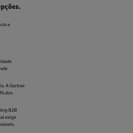
upções.
cio a
tidade
esde
s. A Gartner
0% dos
eting B2B
al exige
isíveis.