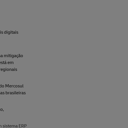
 digitais
na mitigação
 está em
regionais
 do Mercosul
s brasileiras
o,
m sistema ERP