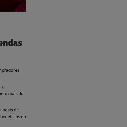
vendas
ompradores
a,
omem mais do
, posts de
 benefícios do