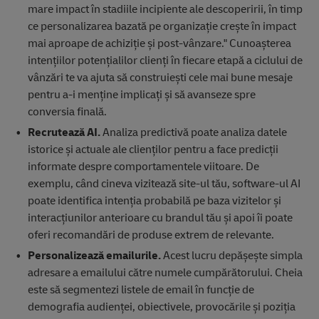
mare impact în stadiile incipiente ale descoperirii, în timp
ce personalizarea bazată pe organizație crește în impact
mai aproape de achiziție și post-vânzare." Cunoașterea
intențiilor potențialilor clienți în fiecare etapă a ciclului de
vânzări te va ajuta să construiești cele mai bune mesaje
pentru a-i menține implicați și să avanseze spre
conversia finală.
Recrutează AI.
Analiza predictivă poate analiza datele
istorice și actuale ale clienților pentru a face predicții
informate despre comportamentele viitoare. De
exemplu, când cineva vizitează site-ul tău, software-ul AI
poate identifica intenția probabilă pe baza vizitelor și
interacțiunilor anterioare cu brandul tău și apoi îi poate
oferi recomandări de produse extrem de relevante.
Personalizează emailurile.
Acest lucru depășește simpla
adresare a emailului către numele cumpărătorului. Cheia
este să segmentezi listele de email în funcție de
demografia audienței, obiectivele, provocările și poziția