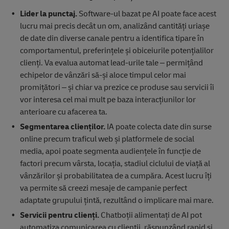
Lider la punctaj.
Software-ul bazat pe AI poate face acest
lucru mai precis decât un om, analizând cantități uriașe
de date din diverse canale pentru a identifica tipare în
comportamentul, preferințele și obiceiurile potențialilor
clienți. Va evalua automat lead-urile tale – permițând
echipelor de vânzări să-și aloce timpul celor mai
promițători – și chiar va prezice ce produse sau servicii îi
vor interesa cel mai mult pe baza interacțiunilor lor
anterioare cu afacerea ta.
Segmentarea clienților.
IA poate colecta date din surse
online precum traficul web și platformele de social
media, apoi poate segmenta audiențele în funcție de
factori precum vârsta, locația, stadiul ciclului de viață al
vânzărilor și probabilitatea de a cumpăra. Acest lucru îți
va permite să creezi mesaje de campanie perfect
adaptate grupului țintă, rezultând o implicare mai mare.
Servicii pentru clienți.
Chatboții alimentați de AI pot
automatiza comunicarea cu clienții, răspunzând rapid și