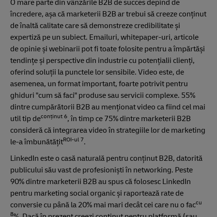
O mare parte din vânzările B2B de succes depind de
încredere, așa că marketerii B2B ar trebui să creeze conținut
de înaltă calitate care să demonstreze credibilitate și
expertiză pe un subiect. Emailuri, whitepaper-uri, articole
de opinie și webinarii pot fi toate folosite pentru a împărtăși
tendințe și perspective din industrie cu potențialii clienți,
oferind soluții la punctele lor sensibile. Video este, de
asemenea, un format important, foarte potrivit pentru
ghiduri "cum să faci" produse sau servicii complexe. 55%
dintre cumpărătorii B2B au menționat video ca fiind cel mai
conținut 6
util tip de
, în timp ce 75% dintre marketerii B2B
consideră că integrarea video în strategiile lor de marketing
ROI-ul 7
le-a îmbunătățit
.
LinkedIn este o casă naturală pentru conținut B2B, datorită
publicului său vast de profesioniști în networking. Peste
90% dintre marketerii B2B au spus că folosesc LinkedIn
pentru marketing social organic și raportează rate de
cu
conversie cu până la 20% mai mari decât cei care nu o fac
8
%. Dacă în prezent creezi conținut pentru platformă (sau,