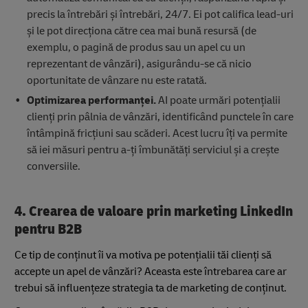
precis la întrebări și întrebări, 24/7. Ei pot califica lead-uri
și le pot direcționa către cea mai bună resursă (de
exemplu, o pagină de produs sau un apel cu un
reprezentant de vânzări), asigurându-se că nicio
oportunitate de vânzare nu este ratată.
Optimizarea performanței.
AI poate urmări potențialii
clienți prin pâlnia de vânzări, identificând punctele în care
întâmpină fricțiuni sau scăderi. Acest lucru îți va permite
să iei măsuri pentru a-ți îmbunătăți serviciul și a crește
conversiile.
4. Crearea de valoare prin marketing LinkedIn
pentru B2B
Ce tip de conținut îi va motiva pe potențialii tăi clienți să
accepte un apel de vânzări? Aceasta este întrebarea care ar
trebui să influențeze strategia ta de marketing de conținut.