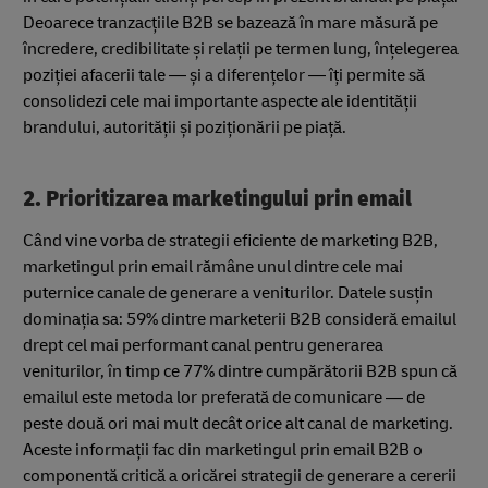
Deoarece tranzacțiile B2B se bazează în mare măsură pe
încredere, credibilitate și relații pe termen lung, înțelegerea
poziției afacerii tale — și a diferențelor — îți permite să
consolidezi cele mai importante aspecte ale identității
brandului, autorității și poziționării pe piață.
2. Prioritizarea marketingului prin email
Când vine vorba de strategii eficiente de marketing B2B,
marketingul prin email rămâne unul dintre cele mai
puternice canale de generare a veniturilor. Datele susțin
dominația sa: 59% dintre marketerii B2B consideră emailul
drept cel mai performant canal pentru generarea
veniturilor, în timp ce 77% dintre cumpărătorii B2B spun că
emailul este metoda lor preferată de comunicare — de
peste două ori mai mult decât orice alt canal de marketing.
Aceste informații fac din marketingul prin email B2B o
componentă critică a oricărei strategii de generare a cererii