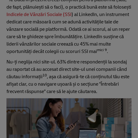
de fapt, plănuiești să o faci), o practică bună este să folosești
Indicele de Vânzări Sociale (SSI
) al LinkedIn, un instrument
dedicat care măsoară cum se adună activitățile tale de
vânzare socială pe platformă. Odată ce ai scorul, ai un reper
care să te ghideze spre îmbunătățire. LinkedIn susține că
liderii vânzărilor sociale creează cu 45% mai multe
mici 9
oportunități decât colegii cu scoruri SSI mai
.
Nu-ți neglija nici site-ul. 63% dintre respondenții la sondaj
au raportat că au accesat direct site-ul unei companii când
10
căutau informații
, așa că asigură-te că conținutul tău este
afișat clar, cu o navigare ușoară și o secțiune "Întrebări
frecvent răspunse" care să le ajute căutarea.