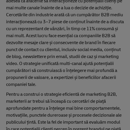
adesea ca afacerile să interacționeze cu potențialii clienți pe
mai multe canale înainte de a lua o decizie de achiziție.
Cercetările din industrie arată că un cumpărător B2B mediu
interacționează cu 3–7 piese de conținut înainte de a discuta
cu un reprezentant de vânzări, în timp ce 11% consumă și
mai mult. Acest lucru face esențial ca companiile B2B să
dezvolte mesaje clare și consecvente de brand în fiecare
punct de contact cu clientul, inclusiv social media, conținut
de blog, newslettere prin email, studii de caz și marketing
video. O strategie unificată multi-canal ajută potențialii
cumpărători să construiască o înțelegere mai profundă a
propunerii de valoare, a expertizei și beneficiilor afacerii
companiei tale.
Pentru a construi o strategie eficientă de marketing B2B,
marketerii ar trebui să înceapă cu cercetări de piață
aprofundate pentru a înțelege mai bine comportamentele,
motivațiile, punctele dureroase și procesele decizionale ale
publicului țintă. Este la fel de important să evaluăm modul
în care potențialii clienți percep în prezent brandul pe piață.