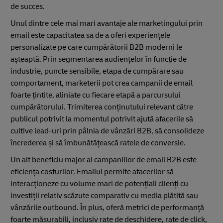
de succes.
Unul dintre cele mai mari avantaje ale marketingului prin
email este capacitatea sa de a oferi experiențele
personalizate pe care cumpărătorii B2B moderni le
așteaptă. Prin segmentarea audiențelor în funcție de
industrie, puncte sensibile, etapa de cumpărare sau
comportament, marketerii pot crea campanii de email
foarte țintite, aliniate cu fiecare etapă a parcursului
cumpărătorului. Trimiterea conținutului relevant către
publicul potrivit la momentul potrivit ajută afacerile să
cultive lead-uri prin pâlnia de vânzări B2B, să consolideze
încrederea și să îmbunătățească ratele de conversie.
Un alt beneficiu major al campaniilor de email B2B este
eficiența costurilor. Emailul permite afacerilor să
interacționeze cu volume mari de potențiali clienți cu
investiții relativ scăzute comparativ cu media plătită sau
vânzările outbound. În plus, oferă metrici de performanță
foarte măsurabili, inclusiv rate de deschidere, rate de click,