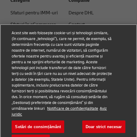
Categorii
Companie
Sfaturi pentru IMM-uri
Despre DHL
Sfaturi în eCommerce
Contact
Acest site web folosește cookie-uri și tehnologii similare,
Sfaturi B2B
Centrul de Presă
(în continuare „tehnologii”), care ne permit, de exemplu, să
determinăm frecvența cu care sunt vizitate paginile
Sfaturi logistice
Sustenabilitate
noastre de internet, numărul de vizitatori, să configurăm
ofertele noastre pentru avantaj și eficiență maxime și
Știri și perspective
Notificare legală
pentru a ne sprijini eforturile de marketing. Aceste
tehnologii pot include transferuri de date către furnizori
Soluții logistice de la
Termeni de utilizare
terți cu sedii în țări care nu au un nivel adecvat de protecție
DHL
a datelor (de exemplu, Statele Unite). Pentru informații
Confidențialitate
suplimentare, inclusiv prelucrarea datelor de către
furnizori terți și posibilitatea revocării consimțământului
Setări pentru cookie-uri
dvs. în orice moment, vă rugăm să consultați setările din
„Gestionați preferințele de consimțământ” și din
următoarele linkuri
Notificare de confidențialitate
Aviz
Urmărește-ne
juridic
Setări de consimțământ
Doar strict necesar