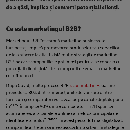
de a găsi, implica și converti potențiali clienți.
Ce este marketingul B2B?
Marketingul B2B înseamnă marketing business-to-
business și implică promovarea produselor sau serviciilor
de la o afacere la alta. Există multe strategii de marketing
B2B pe care companiile le pot folosi pentru a se conecta cu
potențiali clienți țintă, de la campanii de email la marketing
cu influenceri.
După Covid, multe procese B2B
s-au mutat în E
. Gartner
prevede că 80% dintre interacțiunile de vânzare dintre
furnizori și cumpărători vor avea loc pe canale digitale până
2025,
în
în timp ce 90% dintre cumpărătorii B2B spun că
acum apelează la canalele online ca metodă principală de
furnizori.
identificare a noilor
În acest peisaj tot mai digitalizat,
companiile ar trebui să investească timp și bani în strategiile