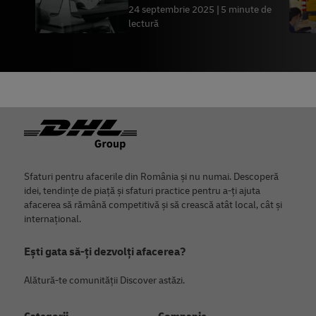
2026
24 septembrie 2025
5 minute de
lectură
Footer
Sfaturi pentru afacerile din România și nu numai. Descoperă
idei, tendințe de piață și sfaturi practice pentru a-ți ajuta
afacerea să rămână competitivă și să crească atât local, cât și
internațional.
Ești gata să-ți dezvolți afacerea?
Alătură-te comunității Discover astăzi.