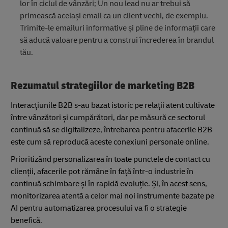
lor în ciclul de vânzări; Un nou lead nu ar trebui să
primească același email ca un client vechi, de exemplu.
Trimite-le emailuri informative și pline de informații care
să aducă valoare pentru a construi încrederea în brandul
tău.
Rezumatul strategiilor de marketing B2B
Interacțiunile B2B s-au bazat istoric pe relații atent cultivate
între vânzători și cumpărători, dar pe măsură ce sectorul
continuă să se digitalizeze, întrebarea pentru afacerile B2B
este cum să reproducă aceste conexiuni personale online.
Prioritizând personalizarea în toate punctele de contact cu
clienții, afacerile pot rămâne în față într-o industrie în
continuă schimbare și în rapidă evoluție. Și, în acest sens,
monitorizarea atentă a celor mai noi instrumente bazate pe
AI pentru automatizarea procesului va fi o strategie
benefică.