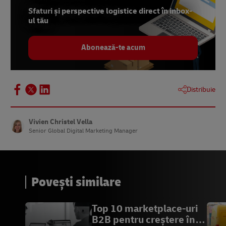
Sfaturi și perspective logistice direct în inbox-
12 –
Forrester, aprilie 2023
ul tău
Abonează-te acum
Distribuie
Vivien Christel Vella
Senior Global Digital Marketing Manager
Povești similare
Top 10 marketplace-uri
B2B pentru creștere în