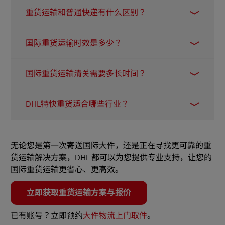
重货运输和普通快递有什么区别？
重货通常指单票重量超过 50 公斤的货物，需要使
国际重货运输时效是多少？
用叉车、托盘等专用设备操作，并采用专门的重
货运输方案。普通快递一般适用于较轻、较小的
时效取决于您选择的运输方案与坏境因素。DHL
包裹，操作流程相对简单。对于国际重货运输，
国际重货运输清关需要多长时间？
特快重货可实现门到门送达，适合对时效要求较
选择专业服务至关重要。
高的货物。
清关时间因目的地国家、货物类型和文件完整性
DHL特快重货适合哪些行业？
而有所不同。提前准备齐全的
清关文件
、正确填
写
HS 编码
，是加快清关效率的关键。DHL 拥有
HWX 广泛服务于工程与制造、汽车、科技、生命
超过 10,000 名全球专职关务专家，可为您提供专
科学与医疗、石油天然气等行业，适合运输工业
业的清关支持。
无论您是第一次寄送国际大件，还是正在寻找更可靠的重
设备零件、汽车配件、医疗仪器、半导体设备、
货运输解决方案，DHL 都可以为您提供专业支持，让您的
钻井工具等各类重货。
国际重货运输更省心、更高效。
立即获取重货运输方案与报价
已有账号？立即预约
大件物流上门取件
。