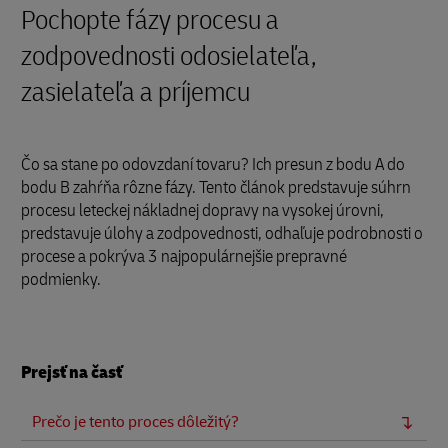
Pochopte fázy procesu a
zodpovednosti odosielateľa,
zasielateľa a príjemcu
Čo sa stane po odovzdaní tovaru? Ich presun z bodu A do
bodu B zahŕňa rôzne fázy. Tento článok predstavuje súhrn
procesu leteckej nákladnej dopravy na vysokej úrovni,
predstavuje úlohy a zodpovednosti, odhaľuje podrobnosti o
procese a pokrýva 3 najpopulárnejšie prepravné
podmienky.
Prejsť na časť
Prečo je tento proces dôležitý?