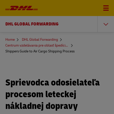
DHL GLOBAL FORWARDING
You
Home
DHL Global Forwarding
are
Centrum vzdelávania pre oblasť špedície nákladnej prepravy
here
Shippers Guide to Air Cargo Shipping Process
Sprievodca odosielateľa
procesom leteckej
nákladnej dopravy