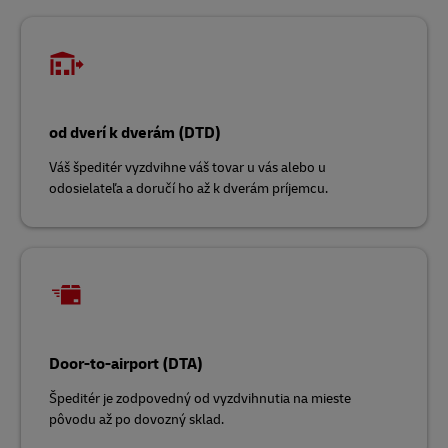
od dverí k dverám (DTD)
Váš špeditér vyzdvihne váš tovar u vás alebo u
odosielateľa a doručí ho až k dverám príjemcu.
Door-to-airport (DTA)
Špeditér je zodpovedný od vyzdvihnutia na mieste
pôvodu až po dovozný sklad.