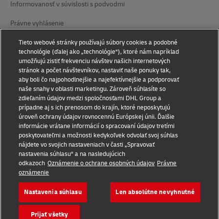
Informovanosť v súvislosti s podvodmi
Právne vyhlásenie
Podmienky používania
Tieto webové stránky používajú súbory cookies a podobné
technológie (ďalej ako „technológie“), ktoré nám napríklad
umožňujú zistiť frekvenciu návštev našich internetových
Vyhlásenie o ochrane súkromia
stránok a počet návštevníkov, nastaviť naše ponuky tak,
aby boli čo najpohodlnejšie a najefektívnejšie a podporovať
Prístupnosť
naše snahy v oblasti marketingu. Zároveň súhlasíte so
zdieľaním údajov medzi spoločnosťami DHL Group a
Dodatočné informácie
prípadne aj s ich prenosom do krajín, ktoré neposkytujú
úroveň ochrany údajov rovnocennú Európskej únii. Ďalšie
Nastavenie súborov cookie
informácie vrátane informácií o spracovaní údajov tretími
poskytovateľmi a možnosti kedykoľvek odvolať svoj súhlas
Sledujte nás
nájdete vo svojich nastaveniach v časti „Spravovať
nastavenia súhlasu“ a na nasledujúcich
odkazoch
Oznámenie o ochrane osobných údajov
Právne
oznámenie
Nastavenia súhlasu
Len absolútne nevyhnutné
2026 © - všetky práva vyhradené
Prijať všetky