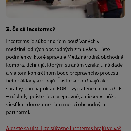
3. Čo sú Incoterms?
Incoterms je súbor noriem používaných v
medzinárodných obchodných zmluvách. Tieto
podmienky, ktoré spravuje Medzinárodná obchodná
komora, definujú, ktorým stranám vznikajú náklady
a v akom konkrétnom bode prepravného procesu
tieto náklady vznikajú. Často sa používajú ako
skratky, ako napríklad FOB – vyplatené na loď a CIF
– náklady, poistenie a prepravné, a niekedy môžu
viesť k nedorozumeniam medzi obchodnými
partnermi.
Aby ste sa uistili, že súčasné Incoterms hrajú vo váš