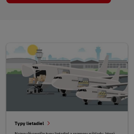
Typy lietadiel
Najpoužívanejšie typy lietadiel a rozmery nákladu, ktorý