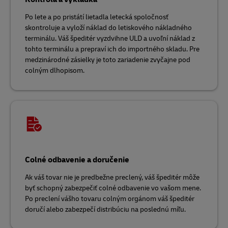
Po lete a po pristátí lietadla letecká spoločnosť
skontroluje a vyloží náklad do letiskového nákladného
terminálu. Váš špeditér vyzdvihne ULD a uvoľní náklad z
tohto terminálu a prepraví ich do importného skladu. Pre
medzinárodné zásielky je toto zariadenie zvyčajne pod
colným dlhopisom.
Colné odbavenie a doručenie
Ak váš tovar nie je predbežne preclený, váš špeditér môže
byť schopný zabezpečiť colné odbavenie vo vašom mene.
Po preclení vášho tovaru colným orgánom váš špeditér
doručí alebo zabezpečí distribúciu na poslednú míľu.