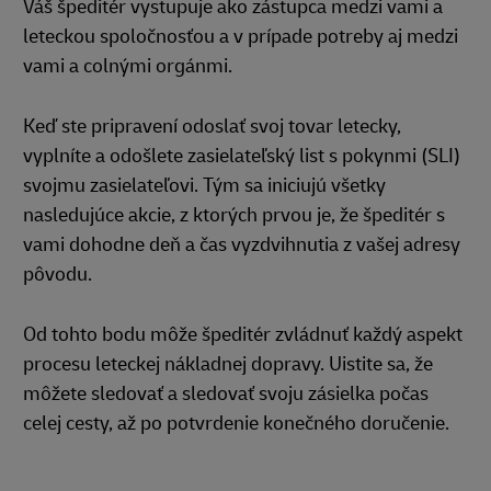
Váš špeditér vystupuje ako zástupca medzi vami a
leteckou spoločnosťou a v prípade potreby aj medzi
vami a colnými orgánmi.
Keď ste pripravení odoslať svoj tovar letecky,
vyplníte a odošlete zasielateľský list s pokynmi (SLI)
svojmu zasielateľovi. Tým sa iniciujú všetky
nasledujúce akcie, z ktorých prvou je, že špeditér s
vami dohodne deň a čas vyzdvihnutia z vašej adresy
pôvodu.
Od tohto bodu môže špeditér zvládnuť každý aspekt
procesu leteckej nákladnej dopravy. Uistite sa, že
môžete sledovať a sledovať svoju zásielka počas
celej cesty, až po potvrdenie konečného doručenie.