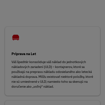
Príprava na Let
Váš špeditér konsoliduje váš náklad do jednotkových
nákladových zariadení (ULD) – kontajnerov, ktoré sa
používajú na prepravu nákladu odosielaného ako letecká
nákladná doprava. Môžu existovať niektoré položky, ktoré
nie sú umiestnené v ULD; namiesto toho sa skenujú na
doručenie ako „voľný“ náklad.