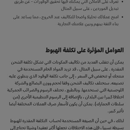
تعرف على الأماكن التي يمكنك فيها تحقيق الوفورات - عن طريق
تبديل الموردين ، على سبيل المثال
امنح عملائك تحليلا واضحا للتكاليف عند الخروج ، مما يساعد على
بناء الثقة بينهم وبين علامتك التجارية
العوامل المؤثرة على تكلفة الهبوط
يمكن أن تتقلب العديد من تكاليف المكونات التي تشكل تكلفة الشحن
المقدرة . على سبيل المثال ، قد تزيد المواد الخام المستخدمة في
منتجك أو تنخفض في السعر ، إلى جانب تكلفة الوقود الذي ينطوي عليه
تصنيعه. ستختلف تكاليف الشحن وفقا لحجم ووزن البضائع والشركة
اللوجستية التي تستخدمها. وبالطبع ، تختلف الرسوم والضرائب الجمركية
اختلافا كبيرا بين البلدان ، بالإضافة إلى الرسوم التنظيمية الأخرى (من
سلطات الجمارك). يمكن أن يكون لأسعار صرف العملات المختلفة أيضا
تأثير كبير.
لذلك ، في حين أن الصيغة المستخدمة لحساب التكلفة المقدرة للهبوط
بسيطة نسبيا ، فإن هذه الاختلافات تجعلها أكثر تعقيدا وشيئا تحتاج إلى