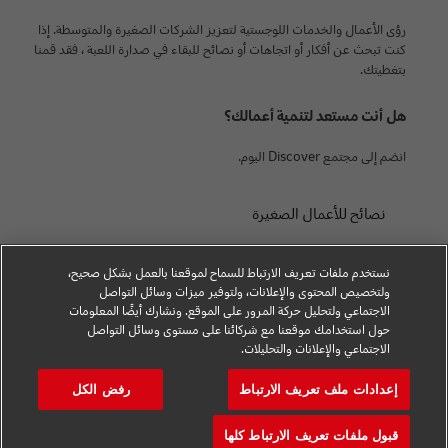
رؤى الأعمال والخدمات اللوجستية لتعزيز الشركات الصغيرة والمتوسطة. إذا
كنت تبحث عن أفكار أو اتجاهات أو نصائح للبقاء في صدارة اللعبة ، فقد قمنا
بتغطيتك.
هل أنت مستعد لتنمية أعمالك؟
انضم إلى مجتمع Discover اليوم.
نصائح للأعمال الصغيرة
نصائح التجارة الإلكترونية
نستخدم ملفات تعريف الارتباط للسماح لموقعنا بالعمل بشكل صحيح،
نصيحة B2B
ولتخصيص المحتوى والإعلانات، ولتوفير ميزات وسائل التواصل
الاجتماعي ولتحليل حركة المرور على الموقع. ونشارك أيضًا المعلومات
المشورة اللوجستية
حول استخدامك موقعنا مع شركائنا على مستوى وسائل التواصل
الاجتماعي والإعلانات والتحليلات.
الأخبار والرؤى
إعدادات ملف تعريف الارتباط
رفض الكل
الشحن مع DHL
قبول ملفات تعريف الارتباط كلها