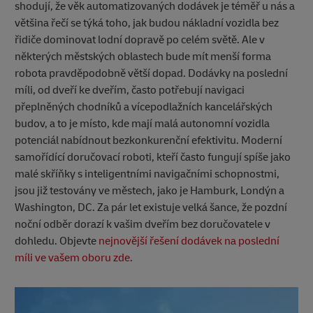
shodují, že věk automatizovaných dodávek je téměř u nás a
většina řečí se týká toho, jak budou nákladní vozidla bez
řidiče dominovat lodní dopravě po celém světě. Ale v
některých městských oblastech bude mít menší forma
robota pravděpodobně větší dopad. Dodávky na poslední
míli, od dveří ke dveřím, často potřebují navigaci
přeplněných chodníků a vícepodlažních kancelářských
budov, a to je místo, kde mají malá autonomní vozidla
potenciál nabídnout bezkonkurenční efektivitu. Moderní
samořídící doručovací roboti, kteří často fungují spíše jako
malé skříňky s inteligentními navigačními schopnostmi,
jsou již testovány ve městech, jako je Hamburk, Londýn a
Washington, DC. Za pár let existuje velká šance, že pozdní
noční odběr dorazí k vašim dveřím bez doručovatele v
dohledu. Objevte
nejnovější řešení dodávek na poslední
míli ve vašem oboru zde
.