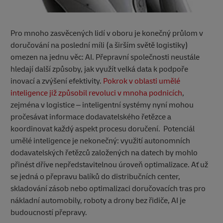
Pro mnoho zasvěcených lidí v oboru je konečný průlom v
doručování na poslední míli (a širším světě logistiky)
omezen na jednu věc: AI. Přepravní společnosti neustále
hledají další způsoby, jak využít velká data k podpoře
inovací a zvýšení efektivity.
Pokrok v oblasti umělé
inteligence již způsobil revoluci v mnoha podnicích
,
zejména v logistice – inteligentní systémy nyní mohou
pročesávat informace dodavatelského řetězce a
koordinovat každý aspekt procesu doručení. Potenciál
umělé inteligence je nekonečný: využití autonomních
dodavatelských řetězců založených na datech by mohlo
přinést dříve nepředstavitelnou úroveň optimalizace. Ať už
se jedná o přepravu balíků do distribučních center,
skladování zásob nebo optimalizaci doručovacích tras pro
nákladní automobily, roboty a drony bez řidiče, AI je
budoucností přepravy.