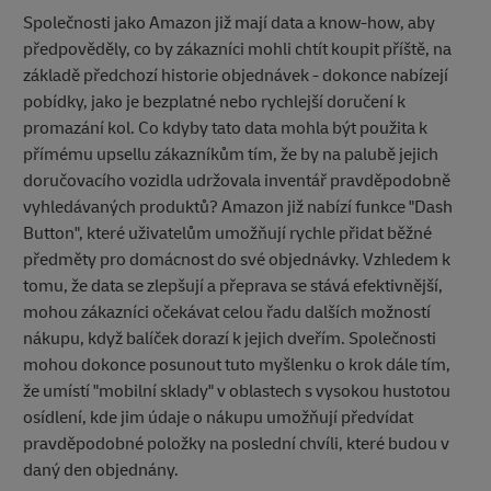
Společnosti jako Amazon již mají data a know-how, aby
předpověděly, co by zákazníci mohli chtít koupit příště, na
základě předchozí historie objednávek - dokonce nabízejí
pobídky, jako je bezplatné nebo rychlejší doručení k
promazání kol. Co kdyby tato data mohla být použita k
přímému upsellu zákazníkům tím, že by na palubě jejich
doručovacího vozidla udržovala inventář pravděpodobně
vyhledávaných produktů? Amazon již nabízí funkce "Dash
Button", které uživatelům umožňují rychle přidat běžné
předměty pro domácnost do své objednávky. Vzhledem k
tomu, že data se zlepšují a přeprava se stává efektivnější,
mohou zákazníci očekávat celou řadu dalších možností
nákupu, když balíček dorazí k jejich dveřím. Společnosti
mohou dokonce posunout tuto myšlenku o krok dále tím,
že umístí "mobilní sklady" v oblastech s vysokou hustotou
osídlení, kde jim údaje o nákupu umožňují předvídat
pravděpodobné položky na poslední chvíli, které budou v
daný den objednány.