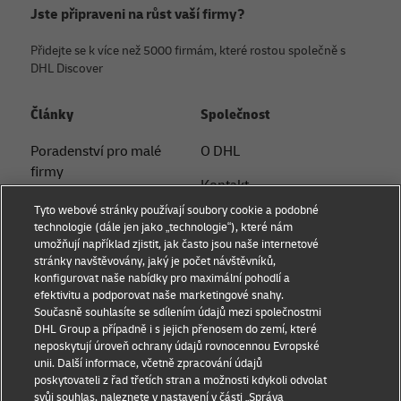
Jste připraveni na růst vaší firmy?
Přidejte se k více než 5000 firmám, které rostou společně s
DHL Discover
Články
Společnost
Poradenství pro malé
O DHL
firmy
Kontakt
Poradenství v oblasti
Tyto webové stránky používají soubory cookie a podobné
Tiskové oddělení
elektronického
technologie (dále jen jako „technologie“), které nám
umožňují například zjistit, jak často jsou naše internetové
obchodování
Udržitelnost
stránky navštěvovány, jaký je počet návštěvníků,
konfigurovat naše nabídky pro maximální pohodlí a
B2B poradenství
Právní informace
efektivitu a podporovat naše marketingové snahy.
Současně souhlasíte se sdílením údajů mezi společnostmi
Logistické poradenství
Podmínky užití
DHL Group a případně i s jejich přenosem do zemí, které
neposkytují úroveň ochrany údajů rovnocennou Evropské
Novinky a postřehy
Ochrana soukromí
unii. Další informace, včetně zpracování údajů
poskytovateli z řad třetích stran a možnosti kdykoli odvolat
Přeprava s DHL
Nastavení souborů cookie
svůj souhlas, naleznete v nastavení v části „Správa