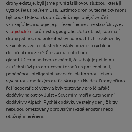
drony existuje, byli jsme první zásilkovou službou, která ji
vyzkoušela s balíkem DHL. Zatímco dron by teoreticky mohl
být použit kdekoli k doručování, nejslibnější využití
vznikající technologie je při řešení jedné z nejstarších výzev
v
logistickém
průmyslu: geografie. Je to oblast, kde mají
drony jedinečnou příležitost ovládnout trh. Pro zákazníky
ve venkovských oblastech zůstaly možnosti rychlého
doručení omezené. Čínský maloobchodní
gigant JD.com nedávno oznámil, že zahajuje pětiletou
zkušební fázi pro doručování dronů na poslední míli,
poháněnou inteligentní navigační platformou Jetson
vyvinutou americkým grafickým guru Nvidea. Drony přímo
řeší geografické výzvy a byly testovány pro lékařské
dodávky na ostrov Juist v Severním moři a autonomní
dodávky v Alpách. Rychlé dodávky ve stejný den již brzy
nebudou omezovány obrovskými vzdálenostmi nebo
obtížným terénem.