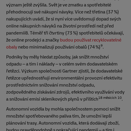
význam ještě zvýšila. Svět je ve zmatku a spotřebitelé
přehodnocují své nákupní návyky. Více než třetina (37 %)
nakupujících uvádí, že si nyní více uvědomují dopad svých
online nákupních návyků na životní prostředí než před
pandemií8. Téměř tři čtvrtiny (73 %) spotřebitelů očekávají,
že online prodejci a značky
budou používat recyklovatelné
9
obaly
nebo minimalizují používání obalů (74 %)
.
Podniky by měly hledat způsoby, jak snížit množství
odpadu – a tím i náklady – v celém svém dodavatelském
řetězci. Výzkum společnosti Gartner zjistil, že dodavatelské
řetězce upřednostňují environmentální provozní efektivitu
prostřednictvím snižování množství odpadu,
zodpovědného získávání zdrojů, efektivního využívání vody
18 měsících 10
a snižování emisí skleníkových plynů v příštích
.
Autonomní vozidla by mohla společnostem pomoci snížit
množství spotřebovaného paliva tím, že umožní lepší
plánování trasy. Autonomní vozidla, která dodávají zboží,
budou pravděpodobně s pokračující pandemií – a tím i