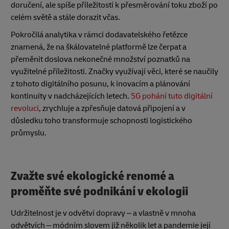
doručení, ale spíše příležitostí k přesměrování toku zboží po
celém světě a stále dorazit včas.
Pokročilá analytika v rámci dodavatelského řetězce
znamená, že na škálovatelné platformě lze čerpat a
přeměnit doslova nekonečné množství poznatků na
využitelné příležitosti. Značky využívají věci, které se naučily
z tohoto digitálního posunu, k inovacím a plánování
kontinuity v nadcházejících letech.
5G pohání tuto digitální
revoluci
, zrychluje a zpřesňuje datová připojení a v
důsledku toho transformuje schopnosti logistického
průmyslu.
Zvažte své ekologické renomé a
proměňte své podnikání v ekologii
Udržitelnost je v odvětví dopravy – a vlastně v mnoha
odvětvích – módním slovem již několik let a pandemie její