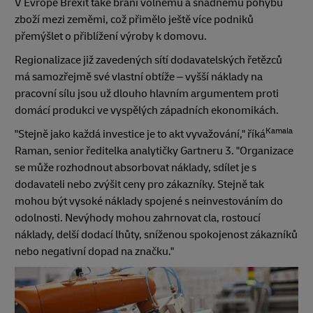
V Evropě Brexit také brání volnému a snadnému pohybu
zboží mezi zeměmi, což přimělo ještě více podniků
přemýšlet o přiblížení výroby k domovu.
Regionalizace již zavedených sítí dodavatelských řetězců
má samozřejmě své vlastní obtíže – vyšší náklady na
pracovní sílu jsou už dlouho hlavním argumentem proti
domácí produkci ve vyspělých západních ekonomikách.
Kamala
"Stejně jako každá investice je to akt vyvažování," říká
Raman, senior ředitelka analytičky Gartneru 3. "Organizace
se může rozhodnout absorbovat náklady, sdílet je s
dodavateli nebo zvýšit ceny pro zákazníky. Stejně tak
mohou být vysoké náklady spojené s neinvestováním do
odolnosti. Nevýhody mohou zahrnovat cla, rostoucí
náklady, delší dodací lhůty, sníženou spokojenost zákazníků
nebo negativní dopad na značku."