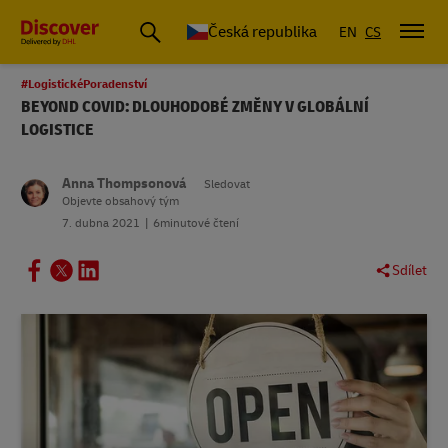
Česká republika
EN
CS
#LogistickéPoradenství
BEYOND COVID: DLOUHODOBÉ ZMĚNY V GLOBÁLNÍ
LOGISTICE
Anna Thompsonová
Sledovat
Objevte obsahový tým
7. dubna 2021
6minutové čtení
Sdílet