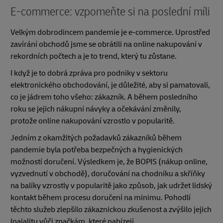
E-commerce: vzpomeňte si na poslední míli
Velkým dobrodincem pandemie je e-commerce. Uprostřed
zavírání obchodů jsme se obrátili na online nakupování v
rekordních počtech a je to trend, který tu zůstane.
I když je to dobrá zpráva pro podniky v sektoru
elektronického obchodování, je důležité, aby si pamatovali,
co je jádrem toho všeho: zákazník. A během posledního
roku se jejich nákupní návyky a očekávání změnily,
protože online nakupování vzrostlo v popularitě.
Jedním z okamžitých požadavků zákazníků během
pandemie byla potřeba bezpečných a hygienických
možností doručení. Výsledkem je, že BOPIS (nákup online,
vyzvednutí v obchodě), doručování na chodníku a skříňky
na balíky vzrostly v popularitě jako způsob, jak udržet lidský
kontakt během procesu doručení na minimu. Pohodlí
těchto služeb zlepšilo zákaznickou zkušenost a zvýšilo jejich
loajalitu vůči značkám, které nabízejí