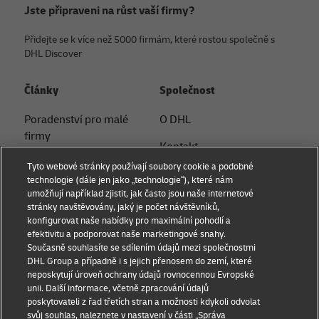
Jste připraveni na růst vaší firmy?
Přidejte se k více než 5000 firmám, které rostou společně s
DHL Discover
Články
Společnost
Poradenství pro malé
O DHL
firmy
Kontakt
Poradenství v oblasti
Tyto webové stránky používají soubory cookie a podobné
Tiskové oddělení
elektronického
technologie (dále jen jako „technologie“), které nám
umožňují například zjistit, jak často jsou naše internetové
obchodování
Udržitelnost
stránky navštěvovány, jaký je počet návštěvníků,
konfigurovat naše nabídky pro maximální pohodlí a
B2B poradenství
Právní informace
efektivitu a podporovat naše marketingové snahy.
Současně souhlasíte se sdílením údajů mezi společnostmi
Logistické poradenství
Podmínky užití
DHL Group a případně i s jejich přenosem do zemí, které
neposkytují úroveň ochrany údajů rovnocennou Evropské
Novinky a postřehy
Ochrana soukromí
unii. Další informace, včetně zpracování údajů
poskytovateli z řad třetích stran a možnosti kdykoli odvolat
Přeprava s DHL
Nastavení souborů cookie
svůj souhlas, naleznete v nastavení v části „Správa