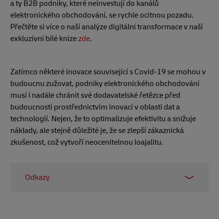
a ty B2B podniky, které neinvestují do kanálů
elektronického obchodování, se rychle ocitnou pozadu.
Přečtěte si více o naší analýze digitální transformace v naší
exkluzivní bílé knize
zde
.
Zatímco některé inovace související s Covid-19 se mohou v
budoucnu zužovat, podniky elektronického obchodování
musí i nadále chránit své dodavatelské řetězce před
budoucností prostřednictvím inovací v oblasti dat a
technologií. Nejen, že to optimalizuje efektivitu a snižuje
náklady, ale stejně důležité je, že se zlepší zákaznická
zkušenost, což vytvoří neocenitelnou loajalitu.
Odkazy
1 - Gina Chung,
Dopravní témata
, září 2020
2 -
Pandemie urychluje diverzifikaci