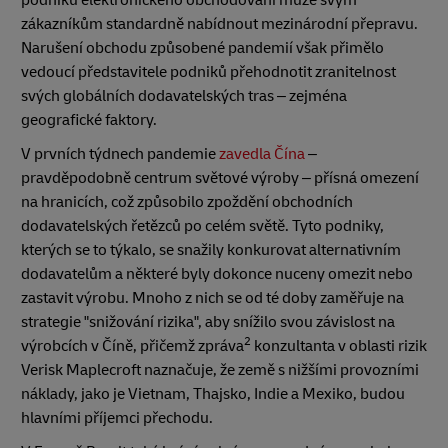
zákazníkům standardně nabídnout mezinárodní přepravu.
Narušení obchodu způsobené pandemií však přimělo
vedoucí představitele podniků přehodnotit zranitelnost
svých globálních dodavatelských tras – zejména
geografické faktory.
V prvních týdnech pandemie
zavedla Čína
–
pravděpodobně centrum světové výroby – přísná omezení
na hranicích, což způsobilo zpoždění obchodních
dodavatelských řetězců po celém světě. Tyto podniky,
kterých se to týkalo, se snažily konkurovat alternativním
dodavatelům a některé byly dokonce nuceny omezit nebo
zastavit výrobu. Mnoho z nich se od té doby zaměřuje na
strategie "snižování rizika", aby snížilo svou závislost na
2
výrobcích v Číně, přičemž zpráva
konzultanta v oblasti rizik
Verisk Maplecroft naznačuje, že země s nižšími provozními
náklady, jako je Vietnam, Thajsko, Indie a Mexiko, budou
hlavními příjemci přechodu.