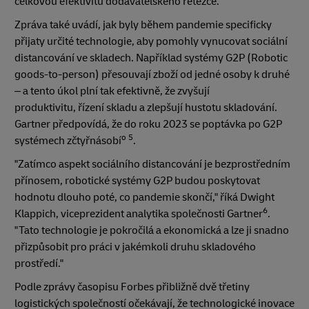
celkovou efektivitu dodavatelského řetězce.
Zpráva také uvádí, jak byly během pandemie specificky
přijaty určité technologie, aby pomohly vynucovat sociální
distancování ve skladech. Například systémy G2P (Robotic
goods-to-person) přesouvají zboží od jedné osoby k druhé
– a tento úkol plní tak efektivně, že zvyšují
produktivitu, řízení skladu a zlepšují hustotu skladování.
Gartner předpovídá, že do roku 2023 se poptávka po G2P
o 5
systémech zčtyřnásobí
.
"Zatímco aspekt sociálního distancování je bezprostředním
přínosem, robotické systémy G2P budou poskytovat
hodnotu dlouho poté, co pandemie skončí," říká Dwight
6
Klappich, viceprezident analytika společnosti Gartner
.
"Tato technologie je pokročilá a ekonomická a lze ji snadno
přizpůsobit pro práci v jakémkoli druhu skladového
prostředí."
Podle zprávy časopisu Forbes přibližně dvě třetiny
logistických společností očekávají, že technologické inovace