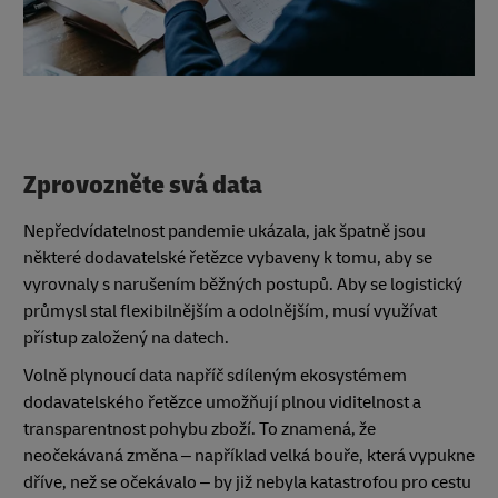
Zprovozněte svá data
Nepředvídatelnost pandemie ukázala, jak špatně jsou
některé dodavatelské řetězce vybaveny k tomu, aby se
vyrovnaly s narušením běžných postupů. Aby se logistický
průmysl stal flexibilnějším a odolnějším, musí využívat
přístup založený na datech.
Volně plynoucí data napříč sdíleným ekosystémem
dodavatelského řetězce umožňují plnou viditelnost a
transparentnost pohybu zboží. To znamená, že
neočekávaná změna – například velká bouře, která vypukne
dříve, než se očekávalo – by již nebyla katastrofou pro cestu