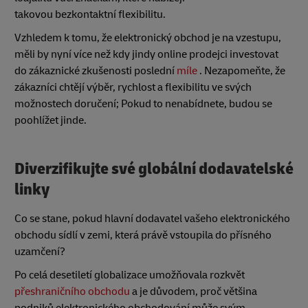
takovou bezkontaktní flexibilitu.
Vzhledem k tomu, že elektronický obchod je na vzestupu,
měli by nyní více než kdy jindy online prodejci investovat
do zákaznické zkušenosti poslední
míle
. Nezapomeňte, že
zákazníci chtějí výběr, rychlost a flexibilitu ve svých
možnostech doručení; Pokud to nenabídnete, budou se
poohlížet jinde.
Diverzifikujte své globální dodavatelské
linky
Co se stane, pokud hlavní dodavatel vašeho elektronického
obchodu sídlí v zemi, která právě vstoupila do přísného
uzamčení?
Po celá desetiletí globalizace umožňovala rozkvět
přeshraničního obchodu
a je důvodem, proč většina
podniků elektronického obchodování může svým