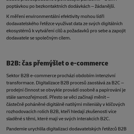
poptávkou po bezkontaktních dodávkách – žádanější.
K měření environmentální efektivity mohou lídři
dodavatelského řetězce využívat data ze svých digitálních
ekosystémů k vytváření cílů a požadavků pro sebe a zapojit
dodavatele se společným cílem.
B2B: čas přemýšlet o e-commerce
Sektor B2B e-commerce prochází obdobím intenzivní
transformace. Digitalizace B2B procesů zaostává za B2C –
prodejní činnost se obvykle provádí osobně a papírování je
stále samozřejmostí. Přesto se věci začínají měnit –
částečně poháněné digitálně natilými mileniály v klíčových
rozhodovacích rolích B2B, kteří hledají zkušenosti více
sladěné s těmi, které mají ve svých interakcích B2C.
Pandemie urychlila digitalizaci dodavatelských řetězců B2B