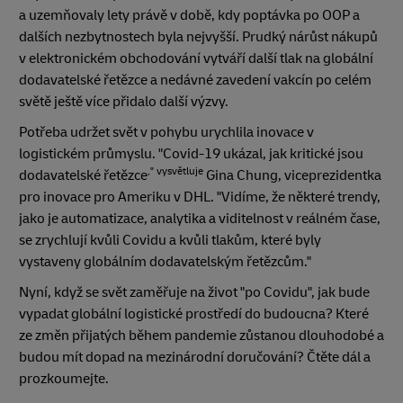
a uzemňovaly lety právě v době, kdy poptávka po OOP a
dalších nezbytnostech byla nejvyšší. Prudký nárůst nákupů
v elektronickém obchodování vytváří další tlak na globální
dodavatelské řetězce a nedávné zavedení vakcín po celém
světě ještě více přidalo další výzvy.
Potřeba udržet svět v pohybu urychlila inovace v
logistickém průmyslu. "Covid-19 ukázal, jak kritické jsou
," vysvětluje
dodavatelské řetězce
Gina Chung, viceprezidentka
pro inovace pro Ameriku v DHL. "Vidíme, že některé trendy,
jako je automatizace, analytika a viditelnost v reálném čase,
se zrychlují kvůli Covidu a kvůli tlakům, které byly
vystaveny globálním dodavatelským řetězcům."
Nyní, když se svět zaměřuje na život "po Covidu", jak bude
vypadat globální logistické prostředí do budoucna? Které
ze změn přijatých během pandemie zůstanou dlouhodobé a
budou mít dopad na mezinárodní doručování? Čtěte dál a
prozkoumejte.