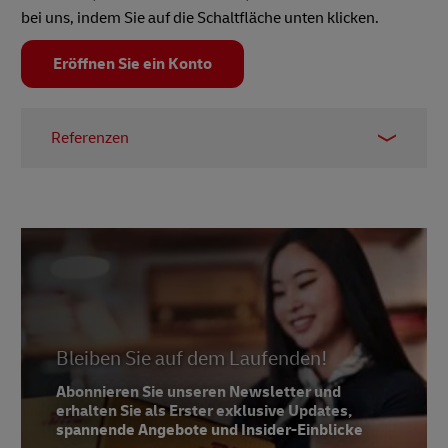
bei uns, indem Sie auf die Schaltfläche unten klicken.
Eröffnen Sie ein Konto
Referenzen
1 -
Die mühelose Wirtschaft: Ein neues Zeitalter
des Einzelhandels
,
Linnworks
, 2021
2 -
OECD.org
, abgerufen im Juni 2022
Bleiben Sie auf dem Laufenden!
Abonnieren Sie unseren Newsletter und
erhalten Sie als Erster exklusive Updates,
spannende Angebote und Insider-Einblicke