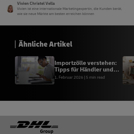
Vivien Christel Vella
Vivien ist eine internationale Marketingexpertin, die Kunden berät,
wie sie neue Märkte am besten erreichen können
Ähnliche Artikel
Importzölle verstehen:
Tipps für Händler und
Importeure
1. Februar 2026
5 min read
Footer