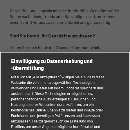
Geschäfts- und Logistikeinblicke für Ihr KMU. Wenn Sie auf der
Suche nach Ideen, Trends oder Ratschlägen sind, um immer
einen Schritt voraus zu sein, sind Sie bei uns genau richtig.
Sind Sie bereit, Ihr Geschäft auszubauen?
Treten Sie noch heute der Discover-Community bei.
Einwilligung zu Datenerhebung und
Kategorien
Firma
-übermittlung
KMU Ratgeber
Über DHL
Mit Klick auf „Alle akzeptieren” willigen Sie ein, dass diese
Webseite die von Ihnen ausgewählten Technologien
E-Commerce Tipps
Kontakt
verwenden und Daten auf Ihrem Endgerät speichern und
auslesen darf. Diese Technologien ermöglichen es,
B2B-Beratung
Pressezentrum
personenbezogene Auswertungen zu Besuchen und
Nutzung unserer Webseiten durchzuführen, um ein
Logistik-Beratung
Nachhaltigkeit
bestmögliches Online-Erlebnis zu bieten und Inhalte oder
Funktionen den jeweiligen Präferenzen und Interessen
Neuigkeiten & Einblicke
Rechtliche Hinweise
anzupassen. Hierzu gehört auch die Erstellung von
Profilen, um unser Angebot möglichst komfortabel und
Versand mit DHL
Nutzungsbedingungen