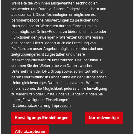
Webseite die von Ihnen ausgewählten Technologien
E-Commerce Tipps
Kontakt
verwenden und Daten auf Ihrem Endgerät speichern und
auslesen darf. Diese Technologien ermöglichen es,
B2B-Beratung
Pressezentrum
personenbezogene Auswertungen zu Besuchen und
Nutzung unserer Webseiten durchzuführen, um ein
Logistik-Beratung
Nachhaltigkeit
bestmögliches Online-Erlebnis zu bieten und Inhalte oder
Funktionen den jeweiligen Präferenzen und Interessen
Neuigkeiten & Einblicke
Rechtliche Hinweise
anzupassen. Hierzu gehört auch die Erstellung von
Profilen, um unser Angebot möglichst komfortabel und
Versand mit DHL
Nutzungsbedingungen
zielgruppengerecht zu gestalten und unsere
Marketingaktivitäten zu unterstützen. Darüber hinaus
Branchen Insights
Privatsphäre
stimmen Sie der Weitergabe von Daten zwischen
Unternehmen der DHL Group sowie, sofern zutreffend,
Betrugserkennung
deren Übermittlung in Länder ohne ein der Europäischen
Union gleichwertiges Datenschutzniveau zu. Weitere
Cookie Settings
Informationen, die Möglichkeit, jederzeit Ihre Einwilligung
zu widerrufen oder Einstellungen zu ändern, finden Sie
+
unter „Einwilligungs-Einstellungen“.
Folgen Sie uns
Datenschutzerklärung
Impressum
Einwilligungs-Einstellungen
Nur notwendige
Alle akzeptieren