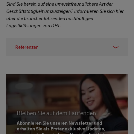
Sind Sie bereit, auf eine umweltfreundlichere Art der
Geschäftstätigkeit umzusteigen? Informieren Sie sich hier
über die branchenführenden nachhaltigen
Logistiklösungen von DHL
.
Referenzen
1 -
Business News Daily, Februar 2023
2 -
Der Zustand der Markentreue, Yotpo,
2022
3 -
EarthDay.Org
Bleiben Sie auf dem Laufenden!
Abonnieren Sie unseren Newsletter und
erhalten Sie als Erster exklusive Updates,