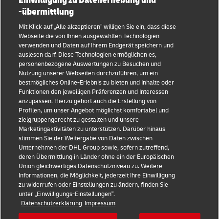
Einwilligung zu Datenerhebung und
Kategorien
Firma
-übermittlung
KMU Ratgeber
Über DHL
Mit Klick auf „Alle akzeptieren” willigen Sie ein, dass diese
Webseite die von Ihnen ausgewählten Technologien
E-Commerce Tipps
Kontakt
verwenden und Daten auf Ihrem Endgerät speichern und
auslesen darf. Diese Technologien ermöglichen es,
B2B-Beratung
Pressezentrum
personenbezogene Auswertungen zu Besuchen und
Nutzung unserer Webseiten durchzuführen, um ein
Logistik-Beratung
Nachhaltigkeit
bestmögliches Online-Erlebnis zu bieten und Inhalte oder
Funktionen den jeweiligen Präferenzen und Interessen
Neuigkeiten & Einblicke
Rechtliche Hinweise
anzupassen. Hierzu gehört auch die Erstellung von
Profilen, um unser Angebot möglichst komfortabel und
Versand mit DHL
Nutzungsbedingungen
zielgruppengerecht zu gestalten und unsere
Marketingaktivitäten zu unterstützen. Darüber hinaus
Branchen Insights
Privatsphäre
stimmen Sie der Weitergabe von Daten zwischen
Unternehmen der DHL Group sowie, sofern zutreffend,
Betrugserkennung
deren Übermittlung in Länder ohne ein der Europäischen
Union gleichwertiges Datenschutzniveau zu. Weitere
Cookie Settings
Informationen, die Möglichkeit, jederzeit Ihre Einwilligung
zu widerrufen oder Einstellungen zu ändern, finden Sie
+
unter „Einwilligungs-Einstellungen“.
Folgen Sie uns
Datenschutzerklärung
Impressum