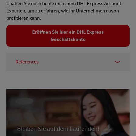
Chatten Sie noch heute mit einem DHL Express Account-
Experten, um zu erfahren, wie Ihr Unternehmen davon
profitieren kann.
Eröffnen Sie hier ein DHL Express
Geschäftskonto
References
1 –
Capgemini, March 2021
2 –
Supply Chain Exchange, October 2015
3 –
Everstream
Bleiben Sie auf dem Laufenden!