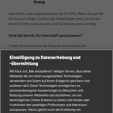
Geschäfts- und Logistikeinblicke für Ihr KMU. Wenn Sie auf der
Suche nach Ideen, Trends oder Ratschlägen sind, um immer
einen Schritt voraus zu sein, sind Sie bei uns genau richtig.
Sind Sie bereit, Ihr Geschäft auszubauen?
Treten Sie noch heute der Discover-Community bei.
Einwilligung zu Datenerhebung und
Kategorien
Firma
-übermittlung
KMU Ratgeber
Über DHL
Mit Klick auf „Alle akzeptieren” willigen Sie ein, dass diese
Webseite die von Ihnen ausgewählten Technologien
E-Commerce Tipps
Kontakt
verwenden und Daten auf Ihrem Endgerät speichern und
auslesen darf. Diese Technologien ermöglichen es,
B2B-Beratung
Pressezentrum
personenbezogene Auswertungen zu Besuchen und
Nutzung unserer Webseiten durchzuführen, um ein
Logistik-Beratung
Nachhaltigkeit
bestmögliches Online-Erlebnis zu bieten und Inhalte oder
Funktionen den jeweiligen Präferenzen und Interessen
Neuigkeiten & Einblicke
Rechtliche Hinweise
anzupassen. Hierzu gehört auch die Erstellung von