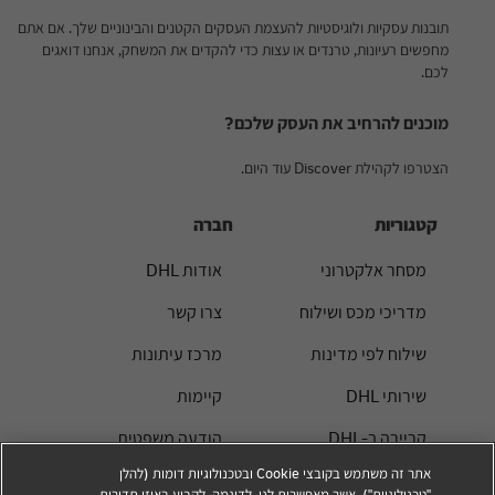
תובנות עסקיות ולוגיסטיות להעצמת העסקים הקטנים והבינוניים שלך. אם אתם
מחפשים רעיונות, טרנדים או עצות כדי להקדים את המשחק, אנחנו דואגים
לכם.
מוכנים להרחיב את העסק שלכם?
הצטרפו לקהילת Discover עוד היום.
קטגוריות
חברה
מסחר אלקטרוני
אודות DHL
מדריכי מכס ושילוח
צרו קשר
שילוח לפי מדינות
מרכז עיתונות
שירותי DHL
קיימות
קריירה ב-DHL
הודעה משפטית
אתר זה משתמש בקובצי Cookie ובטכנולוגיות דומות (להלן
תנאי שימוש