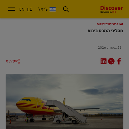
יִשְׂרָאֵל
EN
HE
#מדריכימכסושילוח
תהליכי המכס ביבוא
26 באפריל 2026
שיתוף