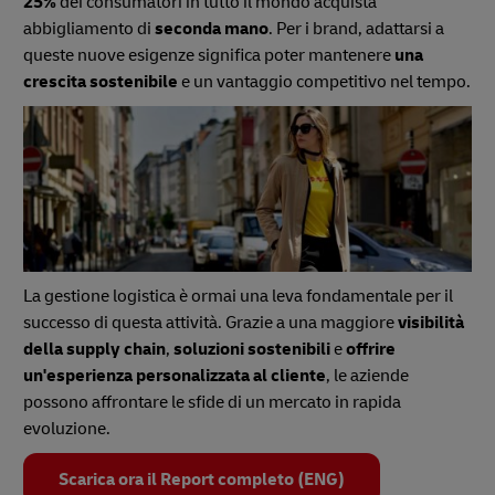
25%
dei consumatori in tutto il mondo acquista
abbigliamento di
seconda mano
. Per i brand, adattarsi a
queste nuove esigenze significa poter mantenere
una
crescita sostenibile
e un vantaggio competitivo nel tempo.
La gestione logistica è ormai una leva fondamentale per il
successo di questa attività. Grazie a una maggiore
visibilità
della supply chain
,
soluzioni sostenibili
e
offrire
un'esperienza personalizzata al cliente
, le aziende
possono affrontare le sfide di un mercato in rapida
evoluzione.
Scarica ora il Report completo (ENG)