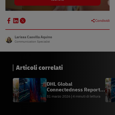
Condividi
Larissa Caovilla Aquino
Communication Specialist
Articoli correlati
DHL Global
Connectedness Report
2026
31 marzo 2026
4 minuti di lettura