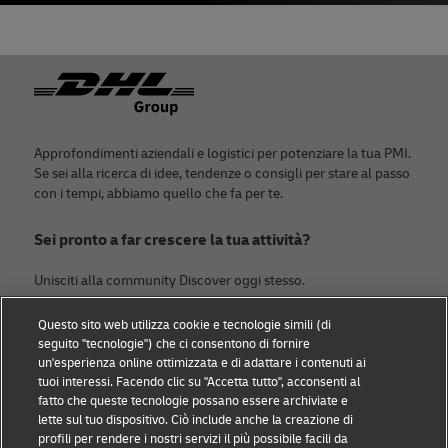
Piè di pagina
Approfondimenti aziendali e logistici per potenziare la tua PMI.
Se sei alla ricerca di idee, tendenze o consigli per stare al passo
con i tempi, abbiamo quello che fa per te.
Sei pronto a far crescere la tua attività?
Unisciti alla community Discover oggi stesso.
Questo sito web utilizza cookie e tecnologie simili (di
Categorie
DHL
seguito "tecnologie") che ci consentono di fornire
un'esperienza online ottimizzata e di adattare i contenuti ai
News & ESG
Contattaci
tuoi interessi. Facendo clic su "Accetta tutto", acconsenti al
fatto che queste tecnologie possano essere archiviate e
Piccole imprese
Sostenibilità
lette sul tuo dispositivo. Ciò include anche la creazione di
profili per rendere i nostri servizi il più possibile facili da