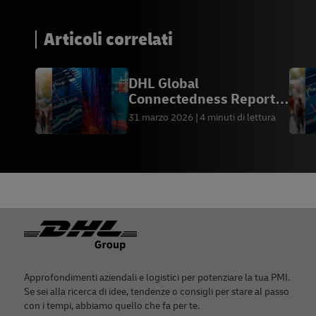
Articoli correlati
DHL Global
Connectedness Report
2026
31 marzo 2026
4 minuti di lettura
Piè di pagina
Approfondimenti aziendali e logistici per potenziare la tua PMI.
Se sei alla ricerca di idee, tendenze o consigli per stare al passo
con i tempi, abbiamo quello che fa per te.