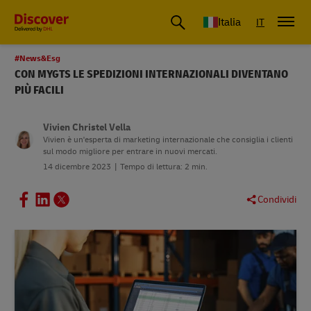
Italia
IT
#News&Esg
CON MYGTS LE SPEDIZIONI INTERNAZIONALI DIVENTANO
PIÙ FACILI
Vivien Christel Vella
Vivien è un'esperta di marketing internazionale che consiglia i clienti
sul modo migliore per entrare in nuovi mercati.
14 dicembre 2023
Tempo di lettura: 2 min.
Condividi