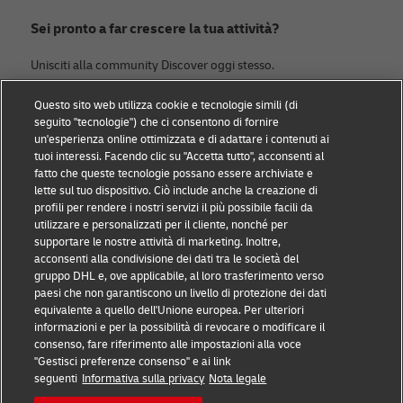
Sei pronto a far crescere la tua attività?
Unisciti alla community Discover oggi stesso.
Questo sito web utilizza cookie e tecnologie simili (di
Categorie
DHL
seguito "tecnologie") che ci consentono di fornire
un'esperienza online ottimizzata e di adattare i contenuti ai
News & ESG
Contattaci
tuoi interessi. Facendo clic su "Accetta tutto", acconsenti al
fatto che queste tecnologie possano essere archiviate e
Piccole imprese
Sostenibilità
lette sul tuo dispositivo. Ciò include anche la creazione di
profili per rendere i nostri servizi il più possibile facili da
E-commerce
Nota legale
utilizzare e personalizzati per il cliente, nonché per
supportare le nostre attività di marketing. Inoltre,
B2B
Termini d'uso
acconsenti alla condivisione dei dati tra le società del
gruppo DHL e, ove applicabile, al loro trasferimento verso
Logistica
Avviso sulla privacy
paesi che non garantiscono un livello di protezione dei dati
equivalente a quello dell'Unione europea. Per ulteriori
Spedire con DHL
Impostazioni dei cookie
informazioni e per la possibilità di revocare o modificare il
consenso, fare riferimento alle impostazioni alla voce
"Gestisci preferenze consenso" e ai link
Seguici
seguenti
Informativa sulla privacy
Nota legale