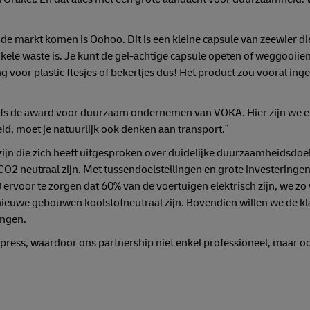
e markt komen is Oohoo. Dit is een kleine capsule van zeewier di
kele waste is. Je kunt de gel-achtige capsule opeten of weggooiien
 voor plastic flesjes of bekertjes dus! Het product zou vooral in
lfs de award voor duurzaam ondernemen van VOKA. Hier zijn we ec
eid, moet je natuurlijk ook denken aan transport.”
ijn die zich heeft uitgesproken over duidelijke duurzaamheidsdoel
neutraal zijn. Met tussendoelstellingen en grote investeringen i
ervoor te zorgen dat 60% van de voertuigen elektrisch zijn, we zo
nieuwe gebouwen koolstofneutraal zijn. Bovendien willen we de k
ingen.
ess, waardoor ons partnership niet enkel professioneel, maar oo