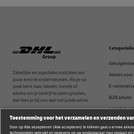
Footer
Categorieën
Getuigeniss
Zakelijke en logistieke inzichten om
Advies voor
jouw kmo te ondersteunen. Als je op
E-commerce
zoek bent naar ideeën, trends of
advies om je bedrijf te laten groeien,
B2B advies
dan ben je bij ons aan het juiste adres.
Logistiek ad
Toestemming voor het verzamelen en verzenden va
Verzenden 
Door op 'Alle akzeptieren' (Alle accepteren) te klikken gaat u ermee akk
technologieën gebruikt en gegevens op uw eindapparaat mag opslaan en 