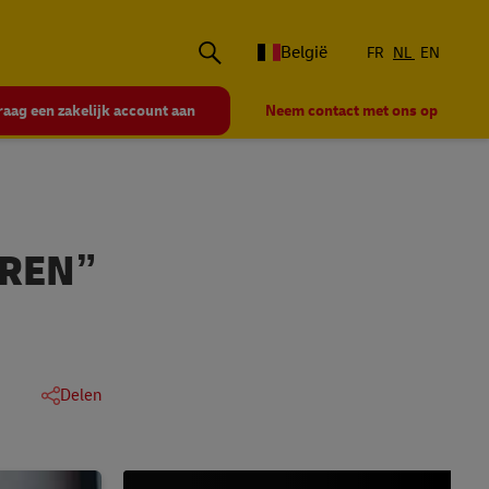
België
FR
NL
EN
raag een zakelijk account aan
Neem contact met ons op
EREN”
Delen