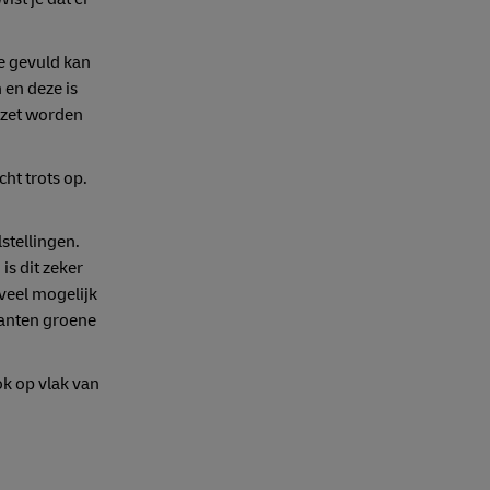
e gevuld kan
 en deze is
gezet worden
ht trots op.
stellingen.
s dit zeker
 veel mogelijk
lanten groene
k op vlak van