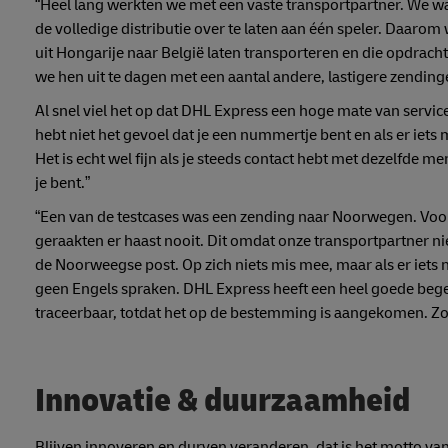
“Heel lang werkten we met een vaste transportpartner. We wa
de volledige distributie over te laten aan één speler. Daarom
uit Hongarije naar België laten transporteren en die opdrac
we hen uit te dagen met een aantal andere, lastigere zending
Al snel viel het op dat DHL Express een hoge mate van service
hebt niet het gevoel dat je een nummertje bent en als er iets 
Het is echt wel fijn als je steeds contact hebt met dezelfde 
je bent.”
“Een van de testcases was een zending naar Noorwegen. Vo
geraakten er haast nooit. Dit omdat onze transportpartner ni
de Noorweegse post. Op zich niets mis mee, maar als er iets
geen Engels spraken. DHL Express heeft een heel goede begel
traceerbaar, totdat het op de bestemming is aangekomen. Zo
Innovatie & duurzaamheid
Blijven innoveren en durven veranderen, dat is het motto van