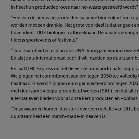
in heel hun productieproces naar no-waste gestreefd wordt?
“Een van de nieuwste producten waar we binnenkort mee op d
worden met een drankje. Het grote voordeel is dat er geen en
bovendien 100% biologisch afbreekbaar. De ideale vervanging
tijdens sportevents of festivals.”
“Duurzaamheid zit echt in ons DNA. Vorig jaar wannen we ze
En als je als internationaal bedrijf wil inzetten op duurzaamh
En laat DHL Express nu net de eerste transportmaatschappij z
We gingen het commitment aan om tegen 2050 we volledig CO2 
haalbaar. Er werd 7 biljoen euro geïnvesteerd om tegen 2030 
met duurzame vliegtuigbrandstof werken (SAF), en dat alle 
alternatieven bieden voor al onze kernproducten en –oploss
“Onze waarden komen dus sterk overeen met die van DHL Expr
duurzaamheid een match-made-in heaven is.”