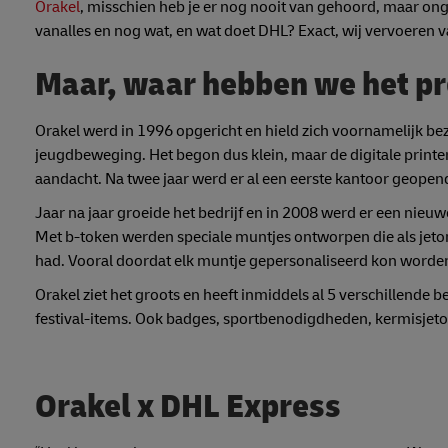
Orakel
, misschien heb je er nog nooit van gehoord, maar on
vanalles en nog wat, en wat doet DHL? Exact, wij vervoeren v
Maar, waar hebben we het pr
Orakel werd in 1996 opgericht en hield zich voornamelijk be
jeugdbeweging. Het begon dus klein, maar de digitale printer 
aandacht. Na twee jaar werd er al een eerste kantoor geopend
Jaar na jaar groeide het bedrijf en in 2008 werd er een ni
Met b-token werden speciale muntjes ontworpen die als jetons 
had. Vooral doordat elk muntje gepersonaliseerd kon worden
Orakel ziet het groots en heeft inmiddels al 5 verschillende
festival-items. Ook badges, sportbenodigdheden, kermisjet
Orakel x DHL Express