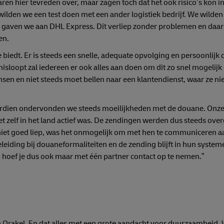
ren hier tevreden over, maar zagen toch dat het ook risico’s kon
 wilden we een test doen met een ander logistiek bedrijf. We wilde
ht gaven we aan DHL Express. Dit verliep zonder problemen en daa
en.
 biedt. Er is steeds een snelle, adequate opvolging en persoonlijk 
misloopt zal iedereen er ook alles aan doen om dit zo snel mogelijk 
mensen en niet steeds moet bellen naar een klantendienst, waar ze ni
ordien ondervonden we steeds moeilijkheden met de douane. Onz
et zelf in het land actief was. De zendingen werden dus steeds ov
 niet goed liep, was het onmogelijk om met hen te communiceren a
eiding bij douaneformaliteiten en de zending blijft in hun system
 hoef je dus ook maar met één partner contact op te nemen.”
 Orakel. En dat alles met een grote aandacht voor duurzaamheid. W