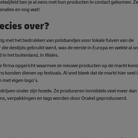
getwijfeld ben je al eens met hun producten in contact gekomen. 
analles en nog wat!
ecies over?
zig met het bedrukken van polsbandjes voor lokale fuiven van de
die destijds gebruikt werd, was de eerste in Europa en wekte al sn
 in het buitenland, in Wales.
euwe firma opgericht waarmee ze nieuwe producten op de markt kon
konden dienen op festivals. Al snel bleek dat de markt hier veel i
 met eigen logo’s.
 bedrijven onder zijn hoede. Ze produceren inmiddels veel meer dan
ons, verpakkingen en tags worden door Orakel geproduceerd.