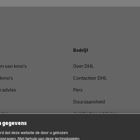
Bedrijf
en van kmo's
Over DHL
 kmo's
Contacteer DHL
 advies
Pers
Duurzaamheid
vies
Juridische verklaring
n gegevens
met DHL
Gebruiksvoorwaarden
oord dat deze website de door u gekozen
Privacy
opvragen. Met behulp van deze technologieën