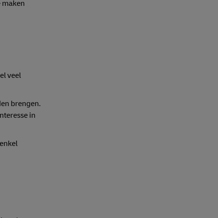
Ze maken
el veel
den brengen.
nteresse in
 enkel