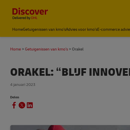
Content and Navigation
Home
Getuigenissen van kmo's
Advies voor kmo's
E-commerce advie
Home
Getuigenissen van kmo's
Orakel
ORAKEL: “BLIJF INNOV
4 januari 2023
Delen