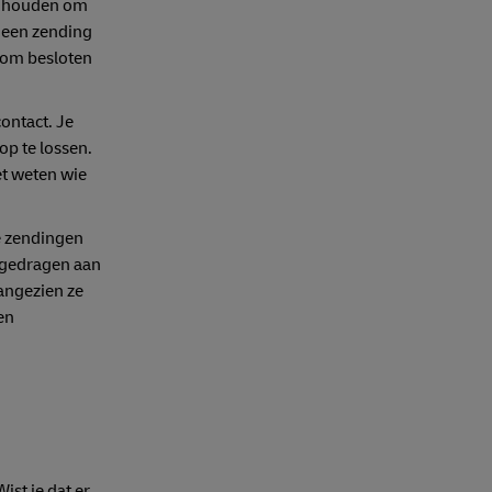
 inhouden om
n een zending
rom besloten
contact. Je
op te lossen.
et weten wie
e zendingen
ergedragen aan
angezien ze
en
ist je dat er