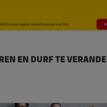
s
B2B advies
Logistiek advies
Verzenden met DHL
V
EREN EN DURF TE VERAND