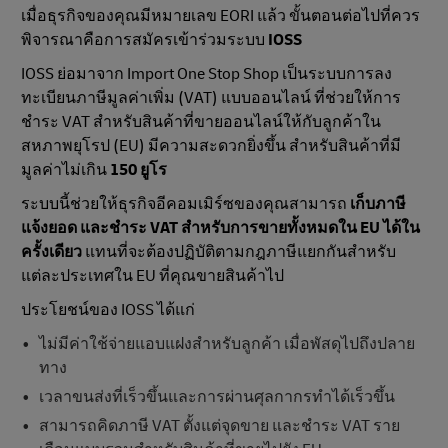
เมื่อธุรกิจของคุณมีหมายเลข EORI แล้ว ขั้นตอนต่อไปที่ควร
พิจารณาคือการสมัครเข้าร่วมระบบ
IOSS
IOSS ย่อมาจาก Import One Stop Shop เป็นระบบการลง
ทะเบียนภาษีมูลค่าเพิ่ม (VAT) แบบออนไลน์ ที่ช่วยให้การ
ชำระ VAT สำหรับสินค้าที่ขายออนไลน์ให้กับลูกค้าใน
สหภาพยุโรป (EU) มีความสะดวกยิ่งขึ้น สำหรับสินค้าที่มี
มูลค่าไม่เกิน
150 ยูโร
ระบบนี้ช่วยให้ธุรกิจอีคอมเมิร์ซของคุณสามารถ
เก็บภาษี
แจ้งยอด และชำระ VAT สำหรับการขายทั้งหมดใน EU ได้ใน
ครั้งเดียว
แทนที่จะต้องปฏิบัติตามกฎภาษีแยกกันสำหรับ
แต่ละประเทศใน EU ที่คุณขายสินค้าไป
ประโยชน์ของ IOSS ได้แก่
ไม่มีค่าใช้จ่ายแอบแฝงสำหรับลูกค้า เมื่อพัสดุไปถึงปลาย
ทาง
เวลาขนส่งที่เร็วขึ้นและการผ่านศุลกากรทำได้เร็วขึ้น
สามารถคิดภาษี VAT ตั้งแต่จุดขาย และชำระ VAT ราย