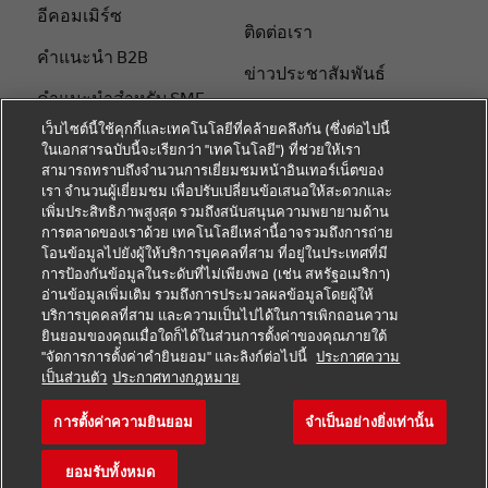
อีคอมเมิร์ซ
ติดต่อเรา
คําแนะนํา B2B
ข่าวประชาสัมพันธ์
คําแนะนําสําหรับ SME
ความยั่งยืน
เว็บไซต์นี้ใช้คุกกี้และเทคโนโลยีที่คล้ายคลึงกัน (ซึ่งต่อไปนี้
คําแนะนําด้านโลจิสติกส์
ในเอกสารฉบับนี้จะเรียกว่า "เทคโนโลยี") ที่ช่วยให้เรา
แจ้งเตือนด้านกฎหมาย
สามารถทราบถึงจำนวนการเยี่ยมชมหน้าอินเทอร์เน็ตของ
เกี่ยวกับ DHL
เรา จำนวนผู้เยี่ยมชม เพื่อปรับเปลี่ยนข้อเสนอให้สะดวกและ
ข้อตกลงในการใช้งาน
เพิ่มประสิทธิภาพสูงสุด รวมถึงสนับสนุนความพยายามด้าน
จัดส่งกับ DHL
การตลาดของเราด้วย เทคโนโลยีเหล่านี้อาจรวมถึงการถ่าย
การแจ้งเตือนความเป็น
โอนข้อมูลไปยังผู้ให้บริการบุคคลที่สาม ที่อยู่ในประเทศที่มี
ติดต่อเรา
ส่วนตัว
การป้องกันข้อมูลในระดับที่ไม่เพียงพอ (เช่น สหรัฐอเมริกา)
อ่านข้อมูลเพิ่มเติม รวมถึงการประมวลผลข้อมูลโดยผู้ให้
ติดตามพัสดุ
การตั้งค่าคุกกี้
บริการบุคคลที่สาม และความเป็นไปได้ในการเพิกถอนความ
ยินยอมของคุณเมื่อใดก็ได้ในส่วนการตั้งค่าของคุณภายใต้
"จัดการการตั้งค่าคำยินยอม" และลิงก์ต่อไปนี้
ประกาศความ
โซเชียลมีเดีย
เป็นส่วนตัว
ประกาศทางกฎหมาย
การตั้งค่าความยินยอม
จำเป็นอย่างยิ่งเท่านั้น
ยอมรับทั้งหมด