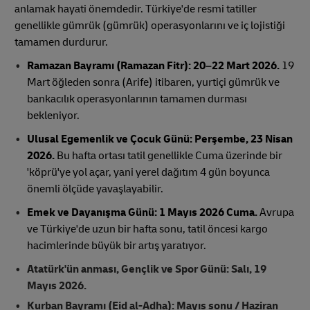
anlamak hayati önemdedir. Türkiye'de resmi tatiller
genellikle gümrük (gümrük) operasyonlarını ve iç lojistiği
tamamen durdurur.
Ramazan Bayramı (Ramazan Fitr):
20–22 Mart 2026.
19
Mart öğleden sonra (Arife) itibaren, yurtiçi gümrük ve
bankacılık operasyonlarının tamamen durması
bekleniyor.
Ulusal Egemenlik ve Çocuk Günü:
Perşembe, 23 Nisan
2026.
Bu hafta ortası tatil genellikle Cuma üzerinde bir
'köprü'ye yol açar, yani yerel dağıtım 4 gün boyunca
önemli ölçüde yavaşlayabilir.
Emek ve Dayanışma Günü:
1 Mayıs 2026 Cuma.
Avrupa
ve Türkiye'de uzun bir hafta sonu, tatil öncesi kargo
hacimlerinde büyük bir artış yaratıyor.
Atatürk'ün anması, Gençlik ve Spor Günü:
Salı, 19
Mayıs 2026.
Kurban Bayramı (Eid al-Adha):
Mayıs sonu / Haziran