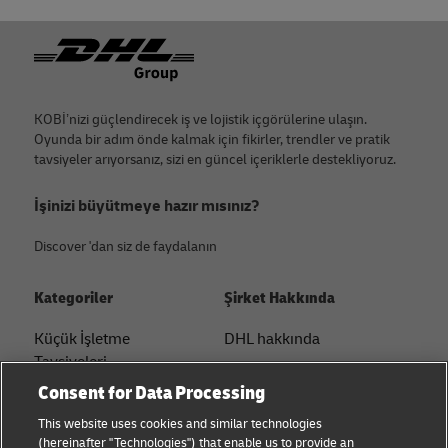
Footer
KOBİ’nizi güçlendirecek iş ve lojistik içgörülerine ulaşın.
Oyunda bir adım önde kalmak için fikirler, trendler ve pratik
tavsiyeler arıyorsanız, sizi en güncel içeriklerle destekliyoruz.
İşinizi büyütmeye hazır mısınız?
Discover 'dan siz de faydalanın
Kategoriler
Şirket Hakkında
Küçük İşletme
DHL hakkında
Tavsiyeleri
İletişim
Consent for Data Processing
E-ticaret Tavsiyeleri
Basın Merkezi
This website uses cookies and similar technologies
B2B Tavsiyeleri
(hereinafter "Technologies") that enable us to provide an