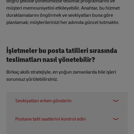
doğru şekilde yönetilmezse teslimat programlarını ve
müşteri memnuniyetini etkileyebilir. Anahtar, bu hizmet
duraklamalarını öngörmek ve sevkiyatları buna göre
planlamak; müşterilerinizi her adımda güncel tutmaktır.
İşletmeler bu posta tatilleri sırasında
teslimatları nasıl yönetebilir?
Birkaç akıllı stratejiyle, en yoğun zamanlarda bile işleri
sorunsuz yürütebilirsiniz.
Sevkiyatları erken gönderin
Tatil gecikmelerini önlemenin en basit yollarından
Postane tatil saatlerini kontrol edin
biri, paketinizi posta son tarihlerinden çok önce
göndermektir. Kendinize bir tampon vermek, daha
Tüm postaneler aynı tatil programını takip etmez –