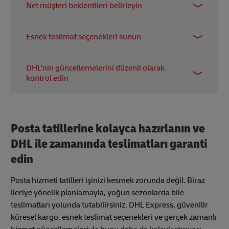
az stres ve siparişlerinizin zamanında gelme
Net müşteri beklentileri belirleyin
hatta aynı ülke içinde bile. Bazıları tam bir gün
şansını artırır.
kapanabilir; Bazıları ise daha düşük saatlerde
Dürüstlük en iyi politikadır. Müşterilerinize olası
çalışabilir. Göndermeden önce, yerel posta tatil
Esnek teslimat seçenekleri sunun
gecikmeler hakkında bilgi verin ve teslimat
saatlerini kontrol edin ki teslim ve alım planlarını
tarihlerini önceden net bir şekilde belirtin. Böylece
buna göre ayarlayabilesiniz. Hızlı bir kontrol sizi
Müşterilere hızlı kargo, mağazadan teslim alma
tahmin yürütülmezler ve şeffaflığınızı takdir
DHL'nin güncellemelerini düzenli olarak
kaçırılan gönderilerden ve beklenmedik
veya planlı teslimat gibi seçenekler sunmayı
ederler.
kontrol edin
gecikmelerden kurtarabilir.
düşünün. Esneklik, posta tatillerinde talebi
dengelemeye ve genel alışveriş deneyimini
Posta tatilleri ve lojistik programları bazen
iyileştirmeye yardımcı olabilir.
değişebilir, özellikle yoğun sezonlarda. DHL'nin
resmi hizmet güncellemelerini takip edin, böylece
Posta tatillerine kolayca hazırlanın ve
her zaman haberdar kalın, planlarınızı
DHL ile zamanında teslimatları garanti
gerektiğinde ayarlayabilesiniz.
edin
Posta hizmeti tatilleri işinizi kesmek zorunda değil. Biraz
ileriye yönelik planlamayla, yoğun sezonlarda bile
teslimatları yolunda tutabilirsiniz. DHL Express, güvenilir
küresel kargo, esnek teslimat seçenekleri ve gerçek zamanlı