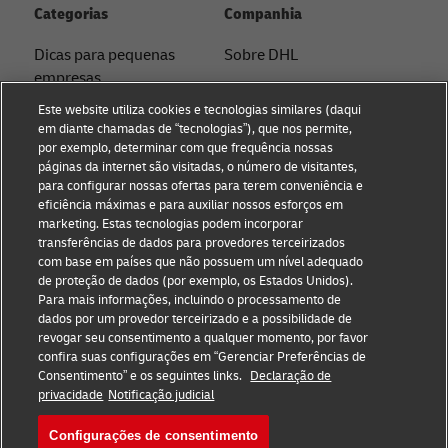
Categorias
Companhia
Dicas para pequenas
Sobre DHL
empresas
Contato
Este website utiliza cookies e tecnologias similares (daqui
Dicas de comércio
em diante chamadas de “tecnologias”), que nos permite,
Imprensa
eletrônico
por exemplo, determinar com que frequência nossas
páginas da internet são visitadas, o número de visitantes,
Sustentabilidade
Dicas B2B
para configurar nossas ofertas para terem conveniência e
eficiência máximas e para auxiliar nossos esforços em
Aviso legal
Envio com DHL
marketing. Estas tecnologias podem incorporar
transferências de dados para provedores terceirizados
Termos de Uso
Dicas de logística
com base em países que não possuem um nível adequado
de proteção de dados (por exemplo, os Estados Unidos).
Privacidade
Notícias e Insights
Para mais informações, incluindo o processamento de
dados por um provedor terceirizado e a possibilidade de
Configurações de cookies
Impostos e Alfândega
revogar seu consentimento a qualquer momento, por favor
confira suas configurações em “Gerenciar Preferências de
Consentimento” e os seguintes links.
Declaração de
Siga-nos
privacidade
Notificação judicial
Configurações de consentimento