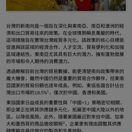
台灣的新南向是一個旨在深化與東南亞、南亞和澳洲的經
濟和出口貿易往來的政策。在全球情勢瞬息萬變的時代，
這項措施旨在實現台灣經貿多元化。該政策的核心目標是
促進與該區域的經濟合作、人才交流、貿易便利化和加強
區域連結性。東南亞尤其具有巨大的潛力，擁有蓬勃發展
的市場和令人期待的消費潛力。
透過瞭解目前台灣的貿易數據，能更清楚南向政策帶來的
龐大機會，雖然中國仍然是重要的貿易合作夥伴，但東南
亞國家的貿易份額也逐年成長。例如，東協各國合計佔台
1
灣出口市場的18.5%
，僅次於中國、香港和美國。
東協國家日益成長的重要性與「中國+1」策略密切相關，
即企業正在將其供應鏈多元化，拓展至中國大陸以外的地
區，以降低風險。此外，隨著美國最近對來自中國、加拿
2
大和墨西哥的商品徵收關稅
，企業更有理由調整其供應
鏈策略並尋找替代的製造和生產地點。