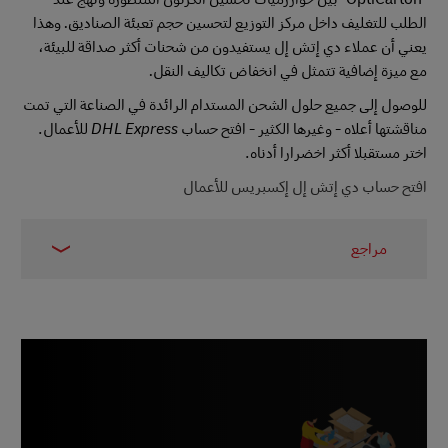
الطلب للتغليف داخل مركز التوزيع لتحسين حجم تعبئة الصناديق. وهذا
يعني أن عملاء دي إتش إل يستفيدون من شحنات أكثر صداقة للبيئة،
مع ميزة إضافية تتمثل في انخفاض تكاليف النقل.
للوصول إلى جميع حلول الشحن المستدام الرائدة في الصناعة التي تمت
مناقشتها أعلاه - وغيرها الكثير - افتح حساب DHL Express للأعمال.
اختر مستقبلا أكثر اخضرارا أدناه.
افتح حساب دي إتش إل إكسبريس للأعمال
مراجع
1 -
فوربس ، نوفمبر 2018
2 –
ماكينزي آند كو
3 -
الدرابر، مارس 2024
4 و 5 -
Invecspro ، أبريل 2023