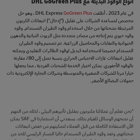
أنواع الوقود البديلة مع DHL GoGreen Plus
في عام 2023 ، أطلقت DHL Express
GoGreen Plus
، وهو حل
مخصص لمساعدة الشركات على تقليل ("إدخال") انبعاثات الكربون
المرتبطة بشحناتها من خلال استخدام وقود الطيران المستدام. وقود
وقود حيوي يتم إنتاجه من مصادر متجددة مثل الزيوت النباتية والدهون
الحيوانية والنفايات والمحاصيل الزراعية. تم تصميم وقود الطيران
المستدام خصيصا لاستخدامه كبديل لوقود الطائرات التقليدي ويمكنه
تقليل انبعاثات غازات الاحتباس الحراري بنسبة تصل إلى 80٪ مقارنة
بالوقود الأحفوري. يمكن اختيار الخدمة للشحنات الفردية ، مما يجعلها
خيارا مرنا للشركات الصغيرة والمتوسطة وشركات التجارة الإلكترونية ذات
حمولات البضائع الأصغر.
"نحن نعلم أن عملائنا ملتزمون بتقليل تأثيرهم البيئي ، لذلك من المهم
أن نمنحهم الوسائل للقيام بذلك. يسعدني أن استثمارنا في SAF يمكن
الآن الاستفادة الكاملة من قبل العملاء لتمكينهم من خفض انبعاثات
شحناتهم. وتعد وقود الطيران المستدام حاليا المسار الرئيسي للحد من