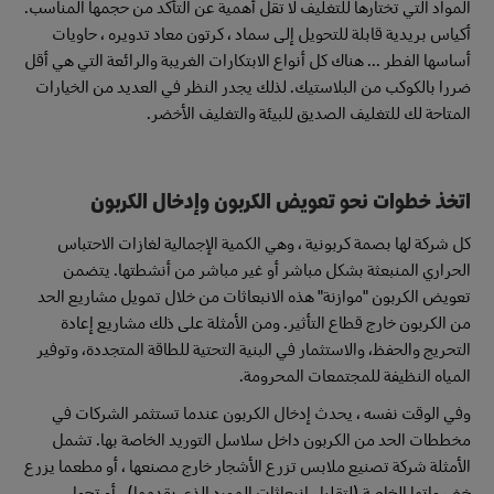
المواد التي تختارها للتغليف لا تقل أهمية عن التأكد من حجمها المناسب.
أكياس بريدية قابلة للتحويل إلى سماد ، كرتون معاد تدويره ، حاويات
أساسها الفطر ... هناك كل أنواع الابتكارات الغريبة والرائعة التي هي أقل
ضررا بالكوكب من البلاستيك. لذلك يجدر النظر في العديد من الخيارات
المتاحة لك للتغليف الصديق للبيئة والتغليف الأخضر.
اتخذ خطوات نحو تعويض الكربون وإدخال الكربون
كل شركة لها بصمة كربونية ، وهي الكمية الإجمالية لغازات الاحتباس
الحراري المنبعثة بشكل مباشر أو غير مباشر من أنشطتها. يتضمن
تعويض الكربون "موازنة" هذه الانبعاثات من خلال تمويل مشاريع الحد
من الكربون خارج قطاع التأثير. ومن الأمثلة على ذلك مشاريع إعادة
التحريج والحفظ، والاستثمار في البنية التحتية للطاقة المتجددة، وتوفير
المياه النظيفة للمجتمعات المحرومة.
وفي الوقت نفسه ، يحدث إدخال الكربون عندما تستثمر الشركات في
مخططات الحد من الكربون داخل سلاسل التوريد الخاصة بها. تشمل
الأمثلة شركة تصنيع ملابس تزرع الأشجار خارج مصنعها ، أو مطعما يزرع
خضرواتها الخاصة (لتقليل انبعاثات المورد الذي يقدمها) ، أو تحول