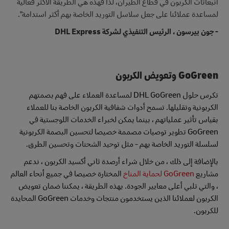
انبعاثات الكربون في قطاع الطيران، لذا فهذه هي الطريقة الأكثر فعالية
لمساعدة عملائنا على جعل سلاسل التوريد الخاصة بهم أكثر استدامة".
- جون بيرسون ، الرئيس التنفيذي لشركة DHL Express
GoGreen وتعويض الكربون
تكرس حلول DHL GoGreen لمساعدة العملاء على فهم بصمتهم
الكربونية وتقليلها. تسمح أدوات شفافية الكربون الخاصة بنا للعملاء
بقياس تأثير عملياتهم ، بينما يمكن لخبراء الخدمات اللوجستية في
GoGreen تطوير توصيات مصممة خصيصا لتحسين البصمة الكربونية
لسلسلة التوريد الخاصة بهم - مثل توحيد الشحنات وتحسين الطرق.
بالإضافة إلى ذلك ، من خلال شراء أرصدة ثاني أكسيد الكربون ، ندعم
مشاريع
GoGreen لحماية المناخ
المختارة خصيصا في جميع أنحاء العالم
، والتي تلبي أعلى معايير الجودة. بهذه الطريقة ، يمكننا ضمان تعويض
الكربون لعملائنا الذين يستخدمون منتجات وخدمات GoGreen المحايدة
للكربون.