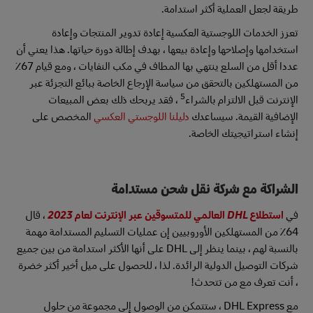
طريقة لجعل العملية أكثر استدامة.
تعزز الخدمات اللوجستية العكسية إعادة تدوير المنتجات وإعادة
استخدامها وإصلاحها وإعادة بيعها ، بهدف إطالة دورة حياتها. هذا يعني أن
عددا أقل من السلع ينتهي بها المطاف في مكب النفايات ، ومع قيام 67٪
من المستهلكين بالتحقق من سياسة الإرجاع الخاصة ببائع التجزئة عبر
5
الإنترنت قبل الالتزام بالشراء
، فقد يربحك ذلك بعض المبيعات
الإضافية القيمة. سيساعدك
دليلنا اللوجستي العكسي
المخصص على
إنشاء استراتيجيتك الخاصة.
الشراكة مع شركة نقل شحن مستدامة
في
استطلاع DHL العالمي للمتسوقين عبر الإنترنت لعام 2023
، قال
64٪ من المستهلكين الأوروبيين إن عمليات التسليم المستدامة مهمة
بالنسبة لهم ، بينما ينظر إلى DHL على أنها الأكثر استدامة من بين جميع
شركات التوصيل الدولية الرائدة. لذا ، للحصول على ميل أخير أكثر خضرة
، أنت تعرف مع من تتحدث!
مع DHL Express ، ستتمكن من الوصول إلى مجموعة من حلول