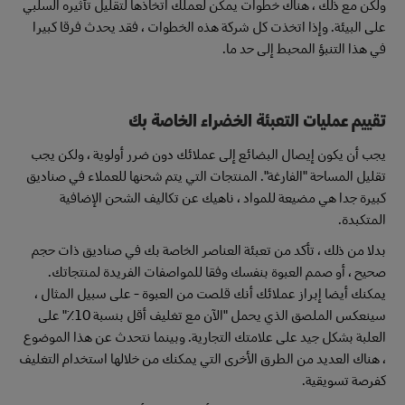
ولكن مع ذلك ، هناك خطوات يمكن لعملك اتخاذها لتقليل تأثيره السلبي
على البيئة. وإذا اتخذت كل شركة هذه الخطوات ، فقد يحدث فرقا كبيرا
في هذا التنبؤ المحبط إلى حد ما.
تقييم عمليات التعبئة الخضراء الخاصة بك
يجب أن يكون إيصال البضائع إلى عملائك دون ضرر أولوية ، ولكن يجب
تقليل المساحة "الفارغة". المنتجات التي يتم شحنها للعملاء في صناديق
كبيرة جدا هي مضيعة للمواد ، ناهيك عن تكاليف الشحن الإضافية
المتكبدة.
بدلا من ذلك ، تأكد من تعبئة العناصر الخاصة بك في صناديق ذات حجم
صحيح ، أو صمم العبوة بنفسك وفقا للمواصفات الفريدة لمنتجاتك.
يمكنك أيضا إبراز عملائك أنك قلصت من العبوة - على سبيل المثال ،
سينعكس الملصق الذي يحمل "الآن مع تغليف أقل بنسبة 10٪" على
العلبة بشكل جيد على علامتك التجارية. وبينما نتحدث عن هذا الموضوع
، هناك العديد من الطرق الأخرى التي يمكنك من خلالها استخدام التغليف
كفرصة تسويقية.