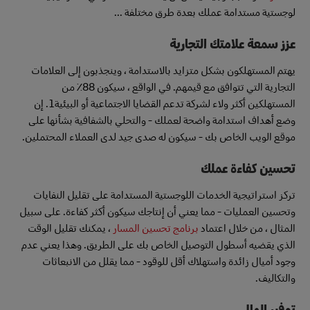
لوجستية مستدامة عملك بعدة طرق مختلفة ...
عزز سمعة علامتك التجارية
يهتم المستهلكون بشكل متزايد بالاستدامة ، وينجذبون إلى العلامات
التجارية التي تتوافق مع قيمهم. في الواقع ، سيكون 88٪ من
المستهلكين أكثر ولاء لشركة تدعم القضايا الاجتماعية أو البيئية1. إن
وضع أهداف استدامة واضحة لعملك - والتحلي بالشفافية بشأنها على
موقع الويب الخاص بك - سيكون له صدى جيد لدى العملاء المحتملين.
تحسين كفاءة عملك
تركز استراتيجية الخدمات اللوجستية المستدامة على تقليل النفايات
وتحسين العمليات - مما يعني أن إنتاجك سيكون أكثر كفاءة. على سبيل
المثال ، من خلال اعتماد
برنامج تحسين المسار
، يمكنك تقليل الوقت
الذي يقضيه أسطول التوصيل الخاص بك على الطريق. وهذا يعني عدم
وجود أميال زائدة واستهلاك أقل للوقود - مما يقلل من الانبعاثات
والتكاليف.
توفير المال