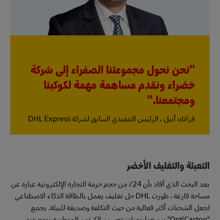
"نحن نحول مجموعتنا الصفراء إلى شركة
خضراء ونقدم مساهمة مهمة لكوكبنا
ومجتمعنا."
فرانك أبيل ، الرئيس التنفيذي السابق لشركة DHL Express
التعبئة والتغليف الأخضر
بعد البحث الذي أفاد بأن 24٪ من حجم حزمة التجارة الإلكترونية عبارة عن
مساحة فارغة ، طورت DHL حل تغليف يعمل بالطاقة الذكاء الاصطناعي
لجعل الشحنات أكثر فعالية من حيث التكلفة وصديقة للبيئة. يجمع
"OptiCarton" بين خوارزميات تحسين الكرتون المتطورة ونهج عند