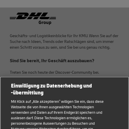
Footer
Geschäfts- und Logistikeinblicke für Ihr KMU. Wenn Sie auf der
Suche nach Ideen, Trends oder Ratschlägen sind, um immer
einen Schritt voraus zu sein, sind Sie bei uns genau richtig.
Sind Sie bereit, Ihr Geschäft auszubauen?
Treten Sie noch heute der Discover-Community bei.
Einwilligung zu Datenerhebung und
Kategorien
Firma
-übermittlung
KMU Ratgeber
Über DHL
Mit Klick auf „Alle akzeptieren” willigen Sie ein, dass diese
Webseite die von Ihnen ausgewählten Technologien
E-Commerce Tipps
Kontakt
verwenden und Daten auf Ihrem Endgerät speichern und
auslesen darf. Diese Technologien ermöglichen es,
B2B-Beratung
Pressezentrum
personenbezogene Auswertungen zu Besuchen und