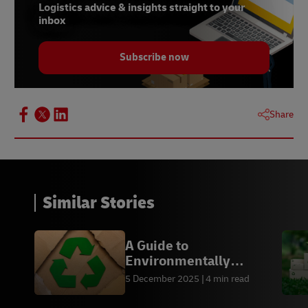
Logistics advice & insights straight to your
inbox
Subscribe now
Share
Similar Stories
A Guide to
Environmentally
Friendly Packaging by
5 December 2025
4 min read
Industry