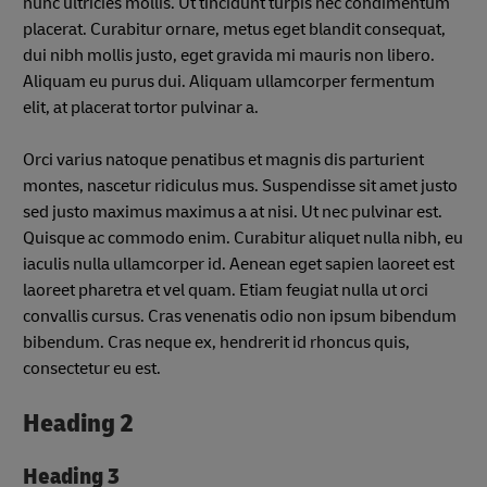
nunc ultricies mollis. Ut tincidunt turpis nec condimentum
placerat. Curabitur ornare, metus eget blandit consequat,
dui nibh mollis justo, eget gravida mi mauris non libero.
Aliquam eu purus dui. Aliquam ullamcorper fermentum
elit, at placerat tortor pulvinar a.
Orci varius natoque penatibus et magnis dis parturient
montes, nascetur ridiculus mus. Suspendisse sit amet justo
sed justo maximus maximus a at nisi. Ut nec pulvinar est.
Quisque ac commodo enim. Curabitur aliquet nulla nibh, eu
iaculis nulla ullamcorper id. Aenean eget sapien laoreet est
laoreet pharetra et vel quam. Etiam feugiat nulla ut orci
convallis cursus. Cras venenatis odio non ipsum bibendum
bibendum. Cras neque ex, hendrerit id rhoncus quis,
consectetur eu est.
Heading 2
Heading 3