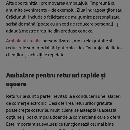
Alte oportunități: promovarea ambalajului împreună cu
anumite evenimente – de exemplu, Ziua Îndrăgostiților sau
Crăciunul; include o felicitare de mulțumire personalizată,
scrisă de mână (poate cu un cod de reducere personal); și
adaugă mostre gratuite din produse conexe.
Ambalajul creativ
, personalizarea, mostrele gratuite și
reducerile sunt modalități puternice de a încuraja loialitatea
clienților și achizițiile repetate.
Ambalare pentru retururi rapide și
ușoare
Retururile sunt o parte inevitabilă a conducerii unei afaceri
de comerț electronic. Deși oferirea retururilor gratuite
poate crește costurile, mulți clienți se așteaptă la această
opțiune și pot cumpăra doar de la comercianți care o oferă.
Este important să evaluezi ce funcționează cel mai bine