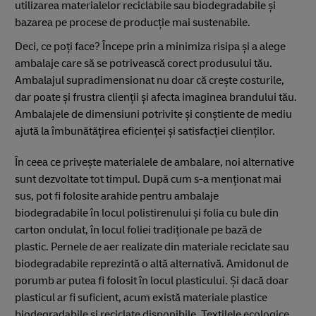
utilizarea materialelor reciclabile sau biodegradabile și
bazarea pe procese de producție mai sustenabile.
Deci, ce poți face? Începe prin a minimiza risipa și a alege
ambalaje care să se potrivească corect produsului tău.
Ambalajul supradimensionat nu doar că crește costurile,
dar poate și frustra clienții și afecta imaginea brandului tău.
Ambalajele de dimensiuni potrivite și conștiente de mediu
ajută la îmbunătățirea eficienței și satisfacției clienților.
În ceea ce privește materialele de ambalare, noi alternative
sunt dezvoltate tot timpul. După cum s-a menționat mai
sus, pot fi folosite arahide pentru ambalaje
biodegradabile în locul polistirenului și folia cu bule din
carton ondulat, în locul foliei tradiționale pe bază de
plastic. Pernele de aer realizate din materiale reciclate sau
biodegradabile reprezintă o altă alternativă. Amidonul de
porumb ar putea fi folosit în locul plasticului. Și dacă doar
plasticul ar fi suficient, acum există materiale plastice
biodegradabile și reciclate disponibile. Textilele ecologice