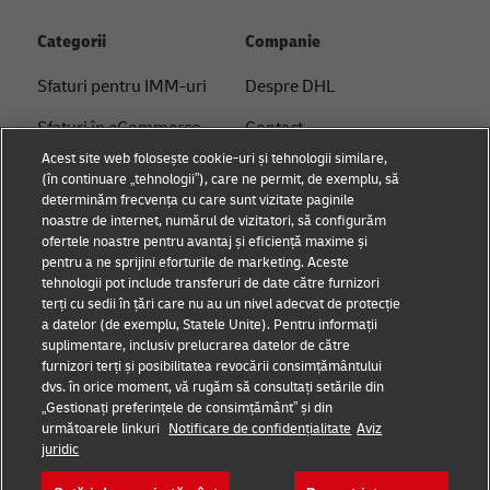
Categorii
Companie
Sfaturi pentru IMM-uri
Despre DHL
Sfaturi în eCommerce
Contact
Acest site web folosește cookie-uri și tehnologii similare,
Sfaturi B2B
Centrul de Presă
(în continuare „tehnologii”), care ne permit, de exemplu, să
determinăm frecvența cu care sunt vizitate paginile
Sfaturi logistice
Sustenabilitate
noastre de internet, numărul de vizitatori, să configurăm
ofertele noastre pentru avantaj și eficiență maxime și
Știri și perspective
Notificare legală
pentru a ne sprijini eforturile de marketing. Aceste
tehnologii pot include transferuri de date către furnizori
Soluții logistice de la
Termeni de utilizare
terți cu sedii în țări care nu au un nivel adecvat de protecție
DHL
a datelor (de exemplu, Statele Unite). Pentru informații
Confidențialitate
suplimentare, inclusiv prelucrarea datelor de către
furnizori terți și posibilitatea revocării consimțământului
Setări pentru cookie-uri
dvs. în orice moment, vă rugăm să consultați setările din
„Gestionați preferințele de consimțământ” și din
următoarele linkuri
Notificare de confidențialitate
Aviz
Urmărește-ne
juridic