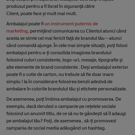
produsul pentru a fi livrat în siguranță către
Client, poate face și mult mai mult.
Ambalajul poate fi
un instrument puternic de
marketing,
permițând comunicarea cu Clientul atunci când
acesta se simte cel mai fericit față de brandul tău – atunci
când comandă ajunge. În cele mai simple situații, poți folosi
ambalajul pentru a-ți consolida imaginea brandului
folosind culori consistente, logo-uri, mesaje, tipografie și
alte elemente de brand consistente . Deși ambalajul exterior
poate fi o cutie de carton, nu trebuie să fie doar maro
simplu ! Ia în considerare folosirea benzii adezivă de
ambalare în culorile brandului tău și etichete personalizate.
De asemenea, poți îmbina ambalajul cu promovarea. De
exemplu, dacă derulezi o campanie pe rețelele sociale
folosind un anumit titlu, de ce să nu te gândești să îl adaugi
pe ambalajul tău? Poți, de asemenea , să-ți promovezi
campania de social media adăugând un hashtag.