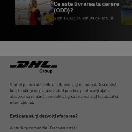
Ce este livrarea la cerere
(ODD)?
5 iunie 2023
4 minute de lectură
Footer
Sfaturi pentru afacerile din România și nu numai. Descoperă
idei, tendințe de piață și sfaturi practice pentru a-ți ajuta
afacerea să rămână competitivă și să crească atât local, cât și
internațional.
Ești gata să-ți dezvolți afacerea?
Alătură-te comunității Discover astăzi.