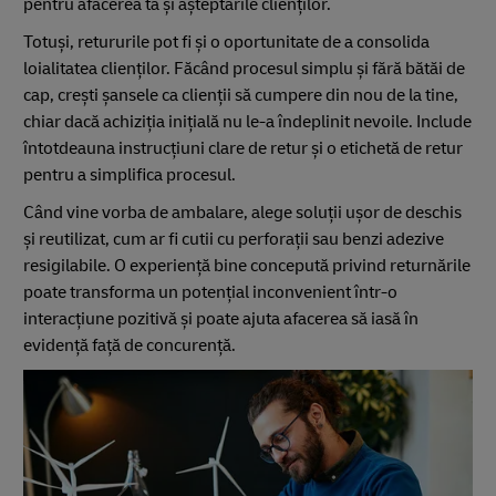
pentru afacerea ta și așteptările clienților.
Totuși, retururile pot fi și o oportunitate de a consolida
loialitatea clienților. Făcând procesul simplu și fără bătăi de
cap, crești șansele ca clienții să cumpere din nou de la tine,
chiar dacă achiziția inițială nu le-a îndeplinit nevoile. Include
întotdeauna instrucțiuni clare de retur și o etichetă de retur
pentru a simplifica procesul.
Când vine vorba de ambalare, alege soluții ușor de deschis
și reutilizat, cum ar fi cutii cu perforații sau benzi adezive
resigilabile. O experiență bine concepută privind returnările
poate transforma un potențial inconvenient într-o
interacțiune pozitivă și poate ajuta afacerea să iasă în
evidență față de concurență.