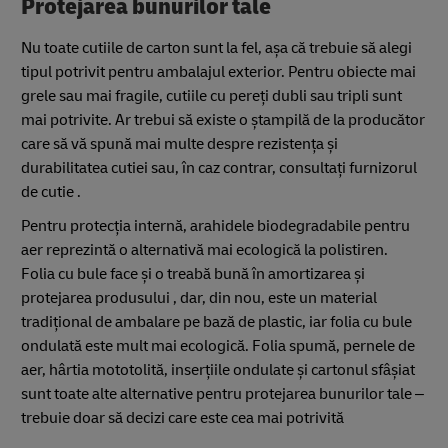
Protejarea bunurilor tale
Nu toate cutiile de carton sunt la fel, așa că trebuie să alegi
tipul potrivit pentru ambalajul exterior. Pentru obiecte mai
grele sau mai fragile, cutiile cu pereți dubli sau tripli sunt
mai potrivite. Ar trebui să existe o ștampilă de la producător
care să vă spună mai multe despre rezistența și
durabilitatea cutiei sau, în caz contrar, consultați furnizorul
de cutie .
Pentru protecția internă, arahidele biodegradabile pentru
aer reprezintă o alternativă mai ecologică la polistiren.
Folia cu bule face și o treabă bună în amortizarea și
protejarea produsului , dar, din nou, este un material
tradițional de ambalare pe bază de plastic, iar folia cu bule
ondulată este mult mai ecologică. Folia spumă, pernele de
aer, hârtia mototolită, inserțiile ondulate și cartonul sfâșiat
sunt toate alte alternative pentru protejarea bunurilor tale –
trebuie doar să decizi care este cea mai potrivită