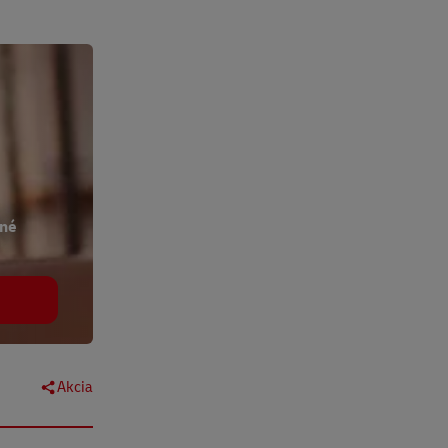
ené
Akcia