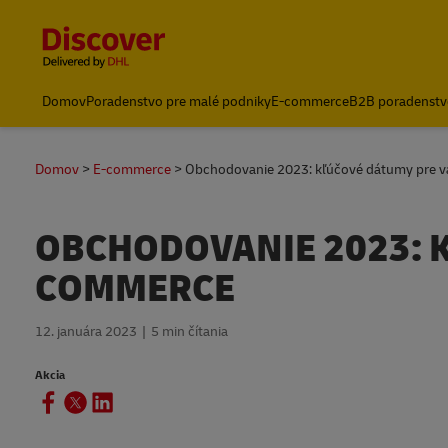
Content and Navigation
Domov
Poradenstvo pre malé podniky
E-commerce
B2B poradenstv
Domov
E-commerce
Obchodovanie 2023: kľúčové dátumy pre vá
OBCHODOVANIE 2023: 
COMMERCE
12. januára 2023
5 min čítania
Akcia