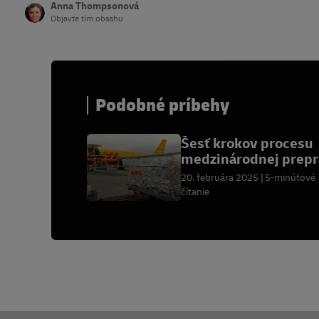
Anna Thompsonová
Objavte tím obsahu
Podobné príbehy
Šesť krokov procesu
medzinárodnej prep
20. februára 2025
5-minútové
čítanie