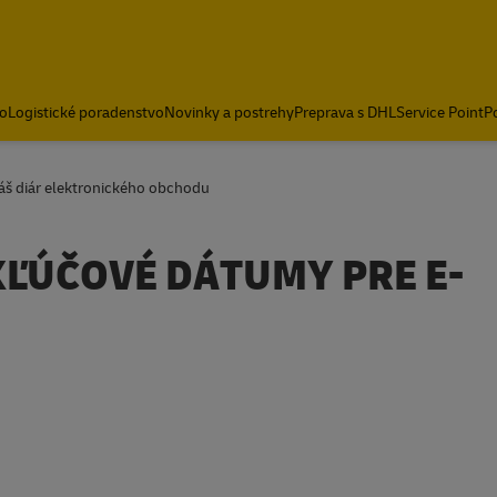
o
Logistické poradenstvo
Novinky a postrehy
Preprava s DHL
Service Point
Po
š diár elektronického obchodu
KĽÚČOVÉ DÁTUMY PRE E-