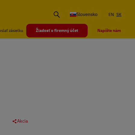
Slovensko
EN
SK
slať zásielku
Žiadosť o firemný účet
Napíšte nám
Akcia