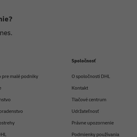
nie?
nes.
Spoločnosť
 pre malé podniky
O spoločnosti DHL
e
Kontakt
nstvo
Tlačové centrum
poradenstvo
Udržateľnosť
ostrehy
Právne upozornenie
DHL
Podmienky používania