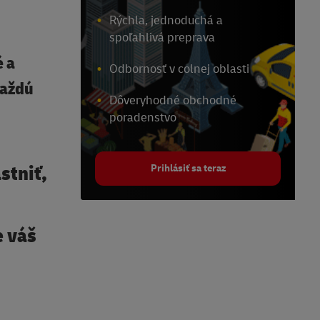
Rýchla, jednoduchá a
spoľahlivá preprava
é a
Odbornosť v colnej oblasti
každú
Dôveryhodné obchodné
poradenstvo
stniť,
Prihlásiť sa teraz
e váš