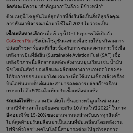
6
จัดส่งจะมีความ "สําคัญมาก" ในอีก 5 ปีข้างหน้า
ด้วยเหตุนี้ โซลูชันไมล์สุดท้ายที่ยั่งยืนจึงเป็นสิ่งที่ธุรกิจคุณ
อาจหันมาพิจารณานํามาใช้ในปี 2024 ไม่ว่าจะเป็น
เชื้อเพลิงทางเลือก:
เมื่อเร็วๆ นี้ DHL Express ได้เปิดตัว
GoGreen Plus
ซึ่งเป็นโซลูชั่นเฉพาะเพื่อช่วยให้ธุรกิจลดการ
ปล่อยก๊าซคาร์บอนที่เกี่ยวข้องกับการจขนส่งผ่านการใช้เชื้อ
เพลิงการบินที่ยั่งยืน (Sustainable Aviation Fuel (SAF) เชื้อ
เพลิงชีวภาพนี้ผลิตจากแหล่งพลังงานหมุนเวียน เช่น น้ำมัน
พืช ไขมันสัตว์ ของเสียและผลิตผลทางการเกษตร โดย SAF
ได้รับการออกแบบมาโดยเฉพาะเพื่อใช้แทนเชื้อเพลิงเครื่อง
บินไอพ่นแบบดั้งเดิมและสามารถลดการปล่อยก๊าซเรือน
กระจกได้ถึง 80% เมื่อเทียบกับเชื้อเพลิงฟอสซิล
รถยนต์ไฟฟ้า:
ตลาด EV เติบโตขึ้นอย่างทวีคูณในช่วงสอง
7
สามปีที่ผ่านมาโดยมียอดขายเกิน 10 ล้านในปี 2022
ในภาค
อีคอมเมิร์ซ 15-20% ของยานพาหนะสำหรับบรรทุกสินค้า
ไมล์สุดท้ายปรับเปลี่ยนมาเป็นแบบที่ขับเคลื่อนโดยพลังงาน
8
ไฟฟ้าทั่วโลก
เทคโนโลยีนี้สามารถช่วยให้ธุรกิจลดการ