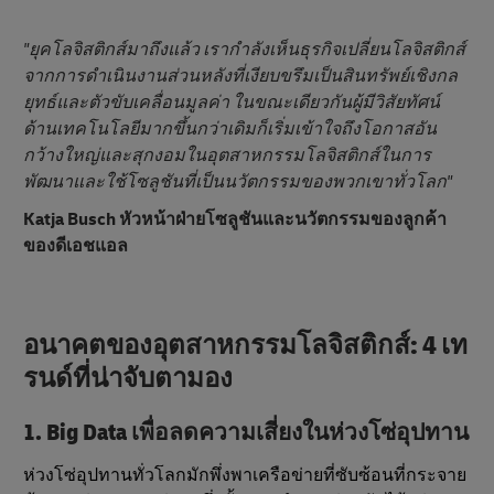
"ยุคโลจิสติกส์มาถึงแล้ว เรากําลังเห็นธุรกิจเปลี่ยนโลจิสติกส์
จากการดําเนินงานส่วนหลังที่เงียบขรึมเป็นสินทรัพย์เชิงกล
ยุทธ์และตัวขับเคลื่อนมูลค่า ในขณะเดียวกันผู้มีวิสัยทัศน์
ด้านเทคโนโลยีมากขึ้นกว่าเดิมก็เริ่มเข้าใจถึงโอกาสอัน
กว้างใหญ่และสุกงอมในอุตสาหกรรมโลจิสติกส์ในการ
พัฒนาและใช้โซลูชันที่เป็นนวัตกรรมของพวกเขาทั่วโลก"
Katja Busch หัวหน้าฝ่ายโซลูชันและนวัตกรรมของลูกค้า
ของดีเอชแอล
อนาคตของอุตสาหกรรมโลจิสติกส์: 4 เท
รนด์ที่น่าจับตามอง
1. Big Data เพื่อลดความเสี่ยงในห่วงโซ่อุปทาน
ห่วงโซ่อุปทานทั่วโลกมักพึ่งพาเครือข่ายที่ซับซ้อนที่กระจาย