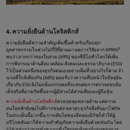
4. ความยั่งยืนด้านโลจิสติกส์
ความยั่งยืนมีความสําคัญเพิ่มขึ้นสําหรับเกือบทุก
5
อุตสาหกรรมในช่วงไม่กี่ปีที่ผ่านมา ผลการวิจัยจาก KPMG
พบว่า มากกว่าสองในสาม (69%) ของซีอีโอทั่วโลกได้เพิ่ม
การพิจารณาด้านสิ่งแวดล้อม สังคมและธรรมาภิบาล (ESG)
ไว้เป็นส่วนหนึ่งของธุรกิจตนเองอย่างเต็มที่ อย่างไรก็ตาม จํา
นวนที่ใกล้เคียงกัน (68%) ยอมรับว่าความคืบหน้าในปัจจุบัน
เกี่ยวกับ ESG ยังไม่แข็งแกร่งพอที่จะทนต่อการตรวจสอบข้อ
เท็จจริงที่อาจเกิดขึ้นจากผู้มีส่วนได้ส่วนเสียและผู้ถือหุ้น
ความยั่งยืนด้านโลจิสติกส์
ครอบคลุมหลายด้าน แต่ความ
สนใจหลักยังพุ่งไปที่การขนส่ง หลายๆ ธุรกิจจึงหันมาโฟกัส
ในประเด็นนี้มากขึ้น การเติบโตของอีคอมเมิร์ซก็ทำให้ผู้
บริโภคหันมาให้ความสำคัญกับความยั่งยืนด้วยเช่นกัน โดย
51% กล่าวว่าการทําความเข้าใจรอยเท้าคาร์บอนของการ