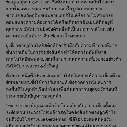
ข้อมูลอยู่ตามจุดๆ ต่างๆ ซึ่งทั้งหมดทํางานร่วมกันได้อย่าง
ราบรื่น
แต่
การหยุดชะงักอาจมาในรูปแบบของการ
ขาดแคลนวัตถุดิบ ซัพพลายเออร์ในเครือข่ายไม่สามารถ
ตอบสนองความต้องการได้ หรือเกิดจากชิปเมนต์ติดอยู่ที่
ศุลกากร ยังไม่รวมปัจจัยด้านอื่นที่เป็นเหตุการณ์โลก เช่น
ความขัดแย้ง อัตราเงินเฟ้อและโรคระบาด
ผู้เชี่ยวชาญด้านโลจิสติกส์ต้องรับมือกับความท้าทายที่มาก
ขึ้นกว่าเดิมในการจัดส่งสินค้า ทำให้สตาร์ทอัพที่ขาย
เทคโนโลยีซัพพลายเชนที่สามารถลดความเสี่ยงบางอย่างกํา
ลังได้รับการลงทุนครั้งใหญ่
1
ตัวอย่างหนึ่งคือ Everstream
บริษัทวิเคราะห์ความเสี่ยงด้าน
ซัพพลายเชนซึ่งใช้การวิเคราะห์เชิงคาดการณ์และการ
ลงพื้นที่ในทุกท่าเรือทั่วโลก เพื่อค้นหาการหยุดชะงักก่อนที่
จะกลายเป็นปัญหาของลูกค้า
"Everstream มีมุมมองที่กว้างไกลเกี่ยวกับความเสี่ยงตั้งแต่
ระดับส่วนประกอบไปจนถึงวัสดุในคลังสินค้าของลูกค้า ไป
2
จนถึงผู้บริโภค" Julie Gerdeman
ซีอีโอของแพลตฟอร์ม
อธิบายต่อว่า "เรารวมการคาดการณ์ของ AI และการสร้าง