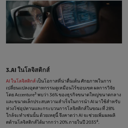
3.AI ในโลจิสติกส์
AI ในโลจิสติกส์
เป็นโอกาสที่น่าตื่นเต้น ศักยภาพในการ
เปลี่ยนแปลงอุตสาหกรรมดูเหมือนไร้ขอบเขต ผลการวิจัย
3
โดย Accenture
พบว่า 36% ของธุรกิจขนาดใหญ่ขนาดกลาง
และขนาดเล็กประสบความสําเร็จในการนํา AI มาใช้สําหรับ
ห่วงโซ่อุปทานและกระบวนการโลจิสติกส์ในขณะที่ 28%
ใกล้จะทําเช่นนั้น ด้วยเหตุนี้ จึงคาดว่า AI จะช่วยเพิ่มผลผลิ
4
ตด้านโลจิสติกส์ได้มากกว่า 20% ภายในปี 2035
.