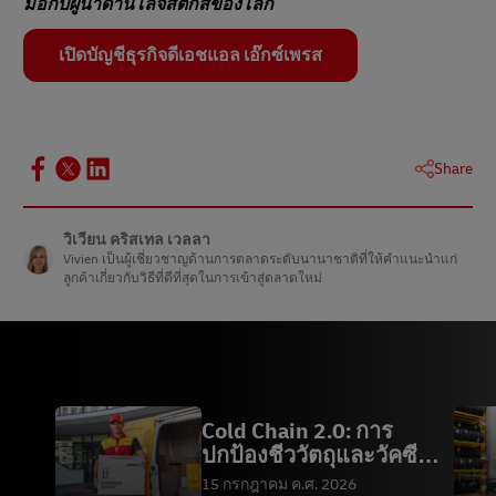
มือกับผู้นําด้านโลจิสติกส์ของโลก
เปิดบัญชีธุรกิจดีเอชแอล เอ๊กซ์เพรส
Share
วิเวียน คริสเทล เวลลา
Vivien เป็นผู้เชี่ยวชาญด้านการตลาดระดับนานาชาติที่ให้คําแนะนําแก่
ลูกค้าเกี่ยวกับวิธีที่ดีที่สุดในการเข้าสู่ตลาดใหม่
Cold Chain 2.0: การ
ปกป้องชีววัตถุและวัคซีน
ระหว่างการขนส่ง
15 กรกฎาคม ค.ศ. 2026