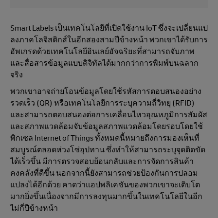
Smart Labels เป็นเทคโนโลยีที่เปิดใช้งาน IoT ซึ่งจะเปลี่ยนแป
ลงภาคโลจิสติกส์ในอีกสองสามปีข้างหน้า พวกเขาได้รับการ
อัพเกรดด้วยเทคโนโลยีอินเลย์อัจฉริยะที่สามารถจับภาพ
และสื่อสารข้อมูลแบบดิจิทัลได้มากกว่าการพิมพ์บนฉลาก
จริง
พวกเขาอาจถ่ายโอนข้อมูลโดยใช้รหัสการตอบสนองอย่าง
รวดเร็ว (QR) หรือเทคโนโลยีการระบุความถี่วิทยุ (RFID)
และสามารถตอบสนองต่อการเคลื่อนไหวอุณหภูมิการสัมผัส
และสภาพแวดล้อมจับข้อมูลสภาพแวดล้อมโดยรอบโดยใช้
พิกเซล Internet of Things ทั้งหมดนี้หมายถึงการมองเห็นที่
สมบูรณ์ตลอดห่วงโซ่อุปทาน ซึ่งทำให้สามารถระบุจุดติดขัด
ได้เร็วขึ้น มีการตรวจสอบย้อนกลับและการจัดการสินค้า
คงคลังที่ดีขึ้น นอกจากนี้ยังสามารถช่วยป้องกันการปลอม
แปลงได้อีกด้วย คาดว่าแอปพลิเคชันของพวกเขาจะเติบโต
มากยิ่งขึ้นเนื่องจากมีการลงทุนมากขึ้นในเทคโนโลยีในอีก
ไม่กี่ปีข้างหน้า